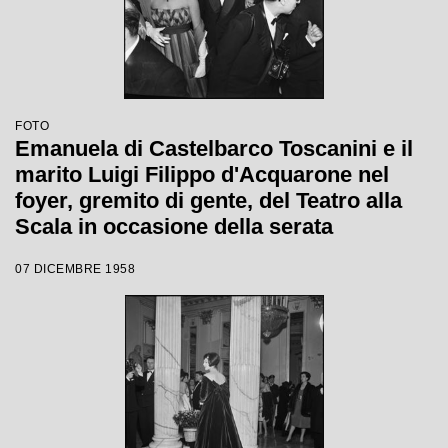
FOTO
Emanuela di Castelbarco Toscanini e il
marito Luigi Filippo d'Acquarone nel
foyer, gremito di gente, del Teatro alla
Scala in occasione della serata
inaugurale della stagione lirica 1958-
07 DICEMBRE 1958
1959 con l'opera "Turandot", di Giacomo
Puccini, diretta da Antonino Votto con la
regia di Margherita Wallmann