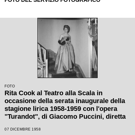
FOTO DEL SERVIZIO FOTOGRAFICO
FOTO
Rita Cook al Teatro alla Scala in
occasione della serata inaugurale della
stagione lirica 1958-1959 con l'opera
"Turandot", di Giacomo Puccini, diretta
da Antonino Votto con la regia di
07 DICEMBRE 1958
Margherita Wallmann