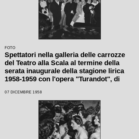
FOTO
Spettatori nella galleria delle carrozze
del Teatro alla Scala al termine della
serata inaugurale della stagione lirica
1958-1959 con l'opera "Turandot", di
Giacomo Puccini, diretta da Antonino
07 DICEMBRE 1958
Votto con la regia di Margherita
Wallmann