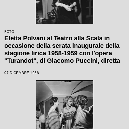
FOTO
Eletta Polvani al Teatro alla Scala in
occasione della serata inaugurale della
stagione lirica 1958-1959 con l'opera
"Turandot", di Giacomo Puccini, diretta
da Antonino Votto con la regia di
07 DICEMBRE 1958
Margherita Wallmann