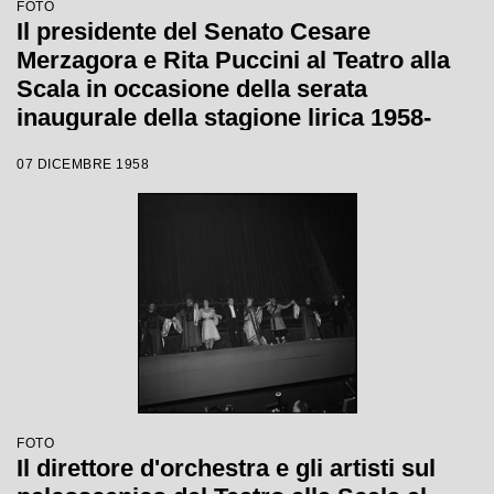
FOTO
Il presidente del Senato Cesare
Merzagora e Rita Puccini al Teatro alla
Scala in occasione della serata
inaugurale della stagione lirica 1958-
1959 con l'opera "Turandot", di Giacomo
07 DICEMBRE 1958
Puccini, diretta da Antonino Votto con la
regia di Margherita Wallmann
FOTO
Il direttore d'orchestra e gli artisti sul