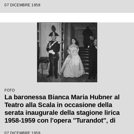
di Giacomo Puccini, diretta da Antonino
07 DICEMBRE 1958
Votto con la regia di Margherita
Wallmann
FOTO
La baronessa Bianca Maria Hubner al
Teatro alla Scala in occasione della
serata inaugurale della stagione lirica
1958-1959 con l'opera "Turandot", di
Giacomo Puccini, diretta da Antonino
07 DICEMBRE 1958