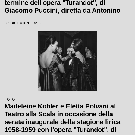
termine dell'opera "Turandot", di
Giacomo Puccini, diretta da Antonino
Votto con la regia di Margherita
07 DICEMBRE 1958
Wallmann, che inaugura la stagione
lirica 1958-1959
FOTO
Madeleine Kohler e Eletta Polvani al
Teatro alla Scala in occasione della
serata inaugurale della stagione lirica
1958-1959 con l'opera "Turandot", di