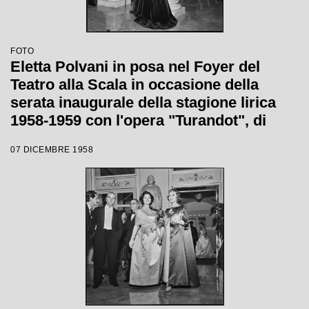
FOTO
Eletta Polvani in posa nel Foyer del
Teatro alla Scala in occasione della
serata inaugurale della stagione lirica
1958-1959 con l'opera "Turandot", di
Giacomo Puccini, diretta da Antonino
07 DICEMBRE 1958
Votto con la regia di Margherita
Wallmann