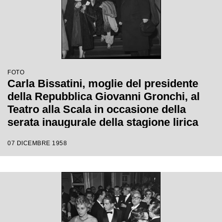
FOTO
Carla Bissatini, moglie del presidente
della Repubblica Giovanni Gronchi, al
Teatro alla Scala in occasione della
serata inaugurale della stagione lirica
1958-1959 con l'opera "Turandot", di
07 DICEMBRE 1958
Giacomo Puccini, diretta da Antonino
Votto con la regia di Margherita
Wallmann