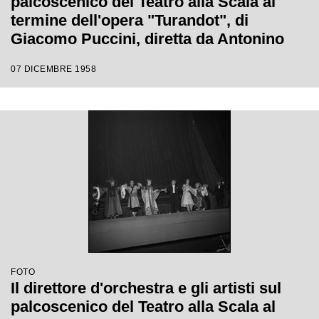
palcoscenico del Teatro alla Scala al
termine dell'opera "Turandot", di
Giacomo Puccini, diretta da Antonino
Votto con la regia di Margherita
07 DICEMBRE 1958
Wallmann, che inaugura la stagione
lirica 1958-1959
FOTO
Il direttore d'orchestra e gli artisti sul
palcoscenico del Teatro alla Scala al