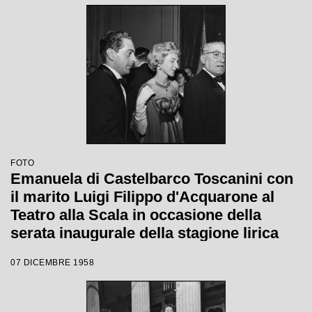
FOTO
Emanuela di Castelbarco Toscanini con
il marito Luigi Filippo d'Acquarone al
Teatro alla Scala in occasione della
serata inaugurale della stagione lirica
1958-1959 con l'opera "Turandot", di
07 DICEMBRE 1958
Giacomo Puccini, diretta da Antonino
Votto con la regia di Margherita
Wallmann