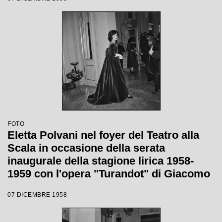
Votto con la regia di Margherita
Wallmann
FOTO
Eletta Polvani nel foyer del Teatro alla
Scala in occasione della serata
inaugurale della stagione lirica 1958-
1959 con l'opera "Turandot" di Giacomo
Puccini, diretta da Antonino Votto con la
07 DICEMBRE 1958
regia di Margherita Walmann