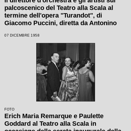
Il direttore d'orchestra e gli artisti sul
palcoscenico del Teatro alla Scala al
termine dell'opera "Turandot", di
Giacomo Puccini, diretta da Antonino
Votto con la regia di Margherita
07 DICEMBRE 1958
Wallmann, che inaugura la stagione
lirica 1958-1959
FOTO
Erich Maria Remarque e Paulette
Goddard al Teatro alla Scala in