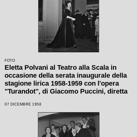
FOTO
Eletta Polvani al Teatro alla Scala in
occasione della serata inaugurale della
stagione lirica 1958-1959 con l'opera
"Turandot", di Giacomo Puccini, diretta
da Antonino Votto con la regia di
07 DICEMBRE 1958
Margherita Wallmann