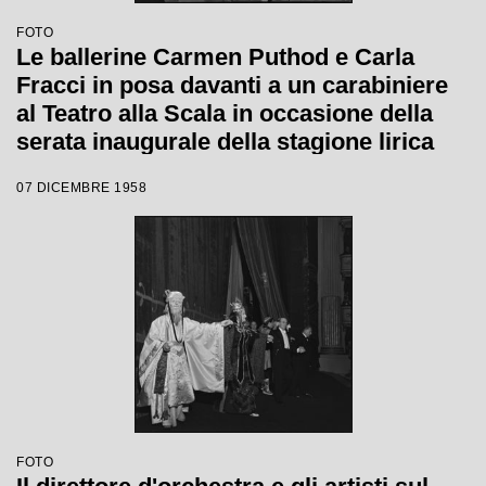
FOTO
Le ballerine Carmen Puthod e Carla
Fracci in posa davanti a un carabiniere
al Teatro alla Scala in occasione della
serata inaugurale della stagione lirica
1958-1959 con l'opera "Turandot" di
07 DICEMBRE 1958
Giacomo Puccini, diretta da Antonino
Votto con la regia di Margherita
Walmann
FOTO