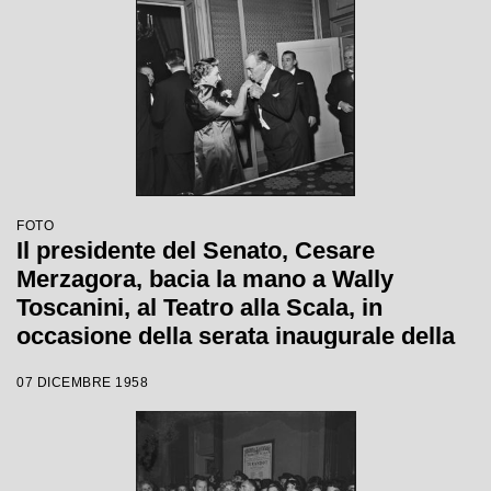
FOTO
Il presidente del Senato, Cesare
Merzagora, bacia la mano a Wally
Toscanini, al Teatro alla Scala, in
occasione della serata inaugurale della
stagione lirica 1958-1959 con l'opera
07 DICEMBRE 1958
"Turandot" di Giacomo Puccini, diretta
da Antonino Votto con la regia di
Margherita Walmann