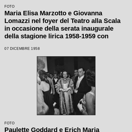
FOTO
Maria Elisa Marzotto e Giovanna
Lomazzi nel foyer del Teatro alla Scala
in occasione della serata inaugurale
della stagione lirica 1958-1959 con
l'opera "Turandot", di Giacomo Puccini,
07 DICEMBRE 1958
diretta da Antonino Votto con la regia di
Margherita Wallmann
FOTO
Paulette Goddard e Erich Maria