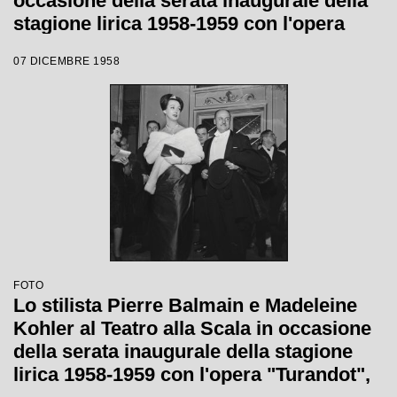
occasione della serata inaugurale della
stagione lirica 1958-1959 con l'opera
"Turandot" di Giacomo Puccini, diretta
07 DICEMBRE 1958
da Antonino Votto, con la regia di
Margherita Wallmann
FOTO
Lo stilista Pierre Balmain e Madeleine
Kohler al Teatro alla Scala in occasione
della serata inaugurale della stagione
lirica 1958-1959 con l'opera "Turandot",