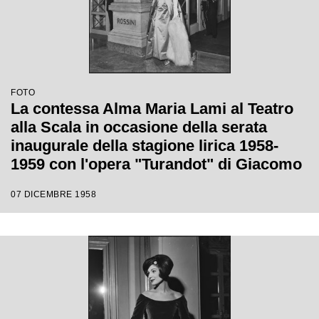
FOTO
La contessa Alma Maria Lami al Teatro
alla Scala in occasione della serata
inaugurale della stagione lirica 1958-
1959 con l'opera "Turandot" di Giacomo
Puccini, diretta da Antonino Votto con la
07 DICEMBRE 1958
regia di Margherita Walmann