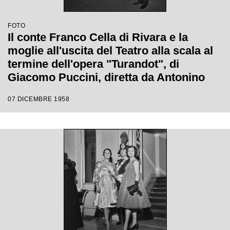
FOTO
Il conte Franco Cella di Rivara e la
moglie all'uscita del Teatro alla scala al
termine dell'opera "Turandot", di
Giacomo Puccini, diretta da Antonino
Votto con la regia di Margherita
07 DICEMBRE 1958
Wallmann, che inaugura la stagione
lirica 1958-1959