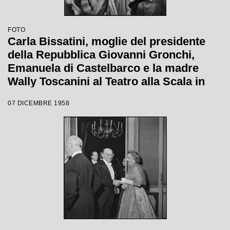
FOTO
Carla Bissatini, moglie del presidente
della Repubblica Giovanni Gronchi,
Emanuela di Castelbarco e la madre
Wally Toscanini al Teatro alla Scala in
occasione della serata inaugurale della
07 DICEMBRE 1958
stagione lirica 1958-1959 con l'opera
"Turandot", di Giacomo Puccini, diretta
da Antonino Votto con la regia di
Margherita Wallmann