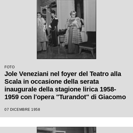
FOTO
Jole Veneziani nel foyer del Teatro alla
Scala in occasione della serata
inaugurale della stagione lirica 1958-
1959 con l'opera "Turandot" di Giacomo
Puccini, diretta da Antonino Votto con la
07 DICEMBRE 1958
regia di Margherita Walmann