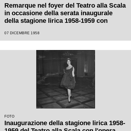
Remarque nel foyer del Teatro alla Scala
in occasione della serata inaugurale
della stagione lirica 1958-1959 con
l'opera "Turandot", di Giacomo Puccini,
07 DICEMBRE 1958
diretta da Antonino Votto con la regia di
Margherita Wallmann
FOTO
Inaugurazione della stagione lirica 1958-
1959 del Teatro alla Scala con l'opera