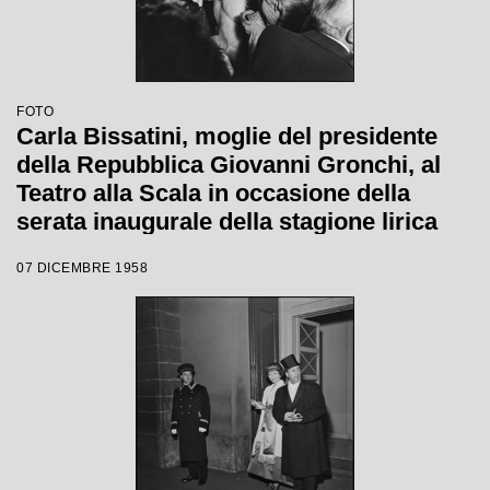
FOTO
Carla Bissatini, moglie del presidente
della Repubblica Giovanni Gronchi, al
Teatro alla Scala in occasione della
serata inaugurale della stagione lirica
1958-1959 con l'opera "Turandot", di
07 DICEMBRE 1958
Giacomo Puccini, diretta da Antonino
Votto con la regia di Margherita
Wallmann