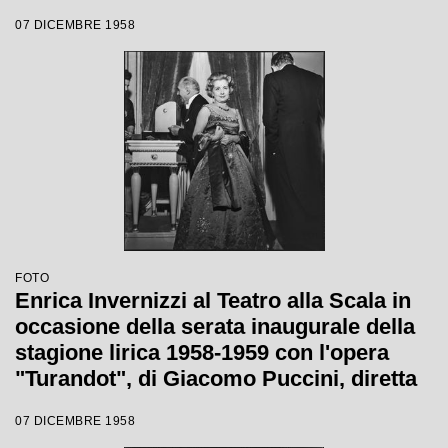
Giacomo Puccini, diretta da Antonino
07 DICEMBRE 1958
Votto con la regia di Margherita
Wallmann
FOTO
Enrica Invernizzi al Teatro alla Scala in
occasione della serata inaugurale della
stagione lirica 1958-1959 con l'opera
"Turandot", di Giacomo Puccini, diretta
da Antonino Votto con la regia di
07 DICEMBRE 1958
Margherita Wallmann