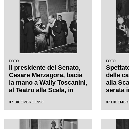
Wallmann, che inaugura la
regia d
stagione lirica 1958-1959
Wallma
FOTO
FOTO
Il presidente del Senato,
Spettato
Cesare Merzagora, bacia
delle ca
la mano a Wally Toscanini,
alla Sca
al Teatro alla Scala, in
serata 
occasione della serata
stagion
07 DICEMBRE 1958
07 DICEMBR
inaugurale della stagione
con l'o
lirica 1958-1959 con
Giacomo
l'opera "Turandot" di
da Anto
Giacomo Puccini, diretta
regia d