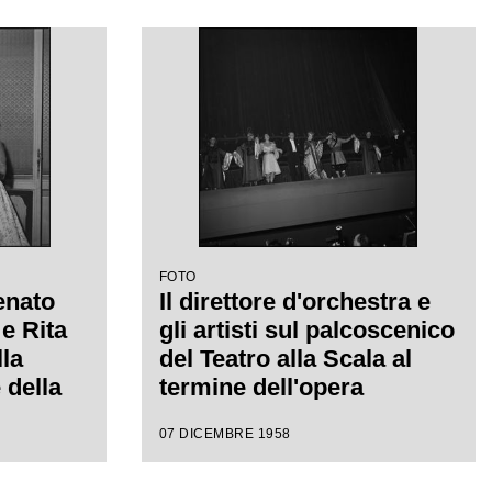
a
Giacomo Puccini, diretta
da Antonino Votto con la
regia di Margherita
Walmann
FOTO
enato
Il direttore d'orchestra e
e Rita
gli artisti sul palcoscenico
lla
del Teatro alla Scala al
 della
termine dell'opera
della
"Turandot", di Giacomo
07 DICEMBRE 1958
58-1959
Puccini, diretta da
ot", di
Antonino Votto con la