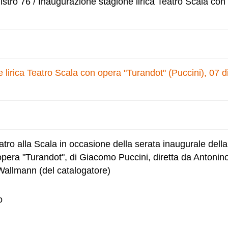
stro 76 / Inaugurazione stagione lirica Teatro Scala con
 lirica Teatro Scala con opera "Turandot" (Puccini), 07 
eatro alla Scala in occasione della serata inaugurale dell
'opera "Turandot", di Giacomo Puccini, diretta da Antonin
 Wallmann (del catalogatore)
o