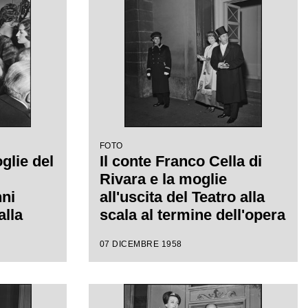
a
regia di Margherita
Walmann
FOTO
glie del
Il conte Franco Cella di
Rivara e la moglie
ni
all'uscita del Teatro alla
alla
scala al termine dell'opera
 della
"Turandot", di Giacomo
07 DICEMBRE 1958
della
Puccini, diretta da
58-1959
Antonino Votto con la
ot", di
regia di Margherita
iretta
Wallmann, che inaugura la