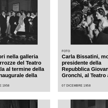
i Margherita
regia di Margherit
nn
Wallmann
FOTO
ri nella galleria
Carla Bissatini, mo
rrozze del Teatro
presidente della
la al termine della
Repubblica Giovan
inaugurale della
Gronchi, al Teatro 
e lirica 1958-1959
Scala in occasione
E 1958
07 DICEMBRE 1958
pera "Turandot", di
serata inaugurale 
 Puccini, diretta
stagione lirica 19
nino Votto con la
con l'opera "Turand
i Margherita
Giacomo Puccini, d