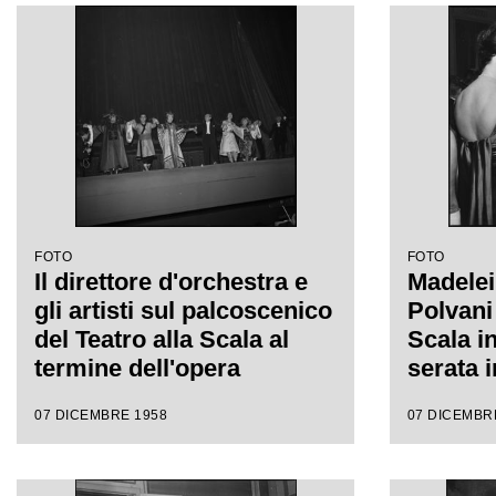
Antonino Votto con la
della s
regia di Margherita
della st
Wallmann
1959 co
"Turand
Puccini,
Antonin
regia d
Wallma
FOTO
FOTO
Il direttore d'orchestra e
Madelei
gli artisti sul palcoscenico
Polvani 
del Teatro alla Scala al
Scala i
termine dell'opera
serata 
"Turandot", di Giacomo
stagion
07 DICEMBRE 1958
07 DICEMBR
Puccini, diretta da
con l'o
Antonino Votto con la
Giacomo
regia di Margherita
da Anto