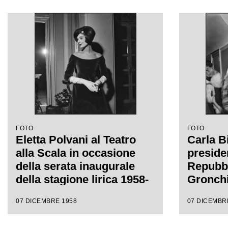
da Antonino Votto con la
lirica 
regia di Margherita
l'opera 
Wallmann
Giacomo
da Anto
regia d
Wallma
FOTO
FOTO
Eletta Polvani al Teatro
Carla Bi
alla Scala in occasione
preside
della serata inaugurale
Repubbl
della stagione lirica 1958-
Gronchi
1959 con l'opera
Castelb
07 DICEMBRE 1958
07 DICEMBR
"Turandot", di Giacomo
Wally T
Puccini, diretta da
alla Sc