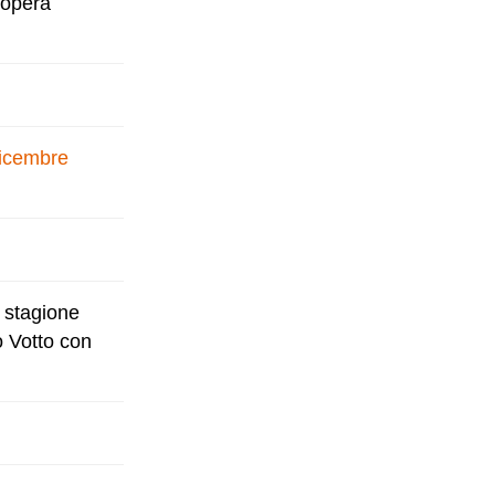
 opera
dicembre
a stagione
o Votto con