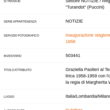
Settore NOTIZIE / Regi
SI TROVA IN
"Turandot" (Puccini)
NOTIZIE
SERIE APPARTENENZA
Inaugurazione stagione
SERVIZIO FOTOGRAFICO
1958
503441
INVENTARIO
Graziella Paolieri al T
TITOLO ATTRIBUITO
lirica 1958-1959 con l
la regia di Margherita
Italia/Lombardia/Milan
LUOGO