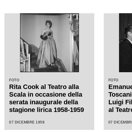
FOTO
FOTO
Rita Cook al Teatro alla
Emanuel
Scala in occasione della
Toscani
serata inaugurale della
Luigi F
stagione lirica 1958-1959
al Teatr
con l'opera "Turandot", di
occasio
07 DICEMBRE 1958
07 DICEMBR
Giacomo Puccini, diretta
inaugur