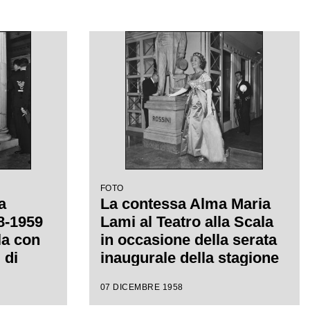
FOTO
a
La contessa Alma Maria
58-1959
Lami al Teatro alla Scala
la con
in occasione della serata
 di
inaugurale della stagione
iretta
lirica 1958-1959 con
07 DICEMBRE 1958
con la
l'opera "Turandot" di