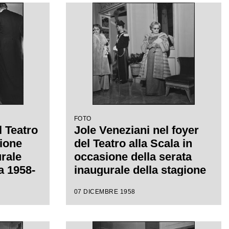
iretta
regia di Margherita
con la
Wallmann, che inaugura la
a
stagione lirica 1958-1959
FOTO
l Teatro
Jole Veneziani nel foyer
sione
del Teatro alla Scala in
urale
occasione della serata
ca 1958-
inaugurale della stagione
lirica 1958-1959 con
07 DICEMBRE 1958
acomo
l'opera "Turandot" di
Giacomo Puccini, diretta
 la
da Antonino Votto con la