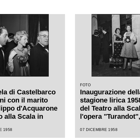
FOTO
a di Castelbarco
Inaugurazione dell
ni con il marito
stagione lirica 19
ilippo d'Acquarone
del Teatro alla Sca
o alla Scala in
l'opera "Turandot",
ne della serata
Giacomo Puccini, d
E 1958
07 DICEMBRE 1958
ale della stagione
da Antonino Votto 