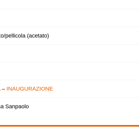
to/pellicola (acetato)
A
–
INAUGURAZIONE
esa Sanpaolo