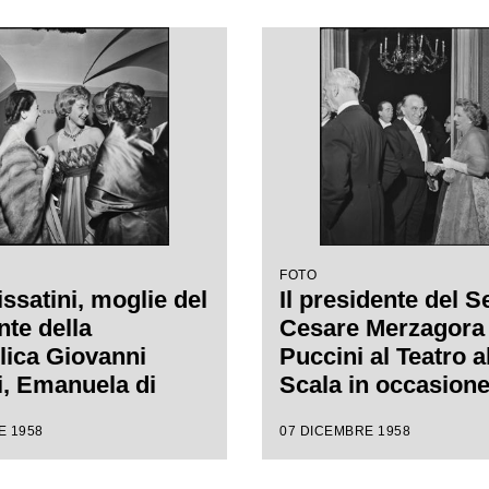
1958-1959 con
regia di Margherit
"Turandot", di
Wallmann
 Puccini, diretta
nino Votto con la
i Margherita
nn
FOTO
ssatini, moglie del
Il presidente del S
nte della
Cesare Merzagora 
ica Giovanni
Puccini al Teatro a
, Emanuela di
Scala in occasione
arco e la madre
serata inaugurale 
E 1958
07 DICEMBRE 1958
oscanini al Teatro
stagione lirica 19
ala in occasione
con l'opera "Turand