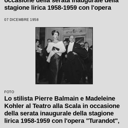
occasione della serata inaugurale della
stagione lirica 1958-1959 con l'opera
"Turandot" di Giacomo Puccini, diretta
07 DICEMBRE 1958
da Antonino Votto, con la regia di
Margherita Wallmann
FOTO
Lo stilista Pierre Balmain e Madeleine
Kohler al Teatro alla Scala in occasione
della serata inaugurale della stagione
lirica 1958-1959 con l'opera "Turandot",