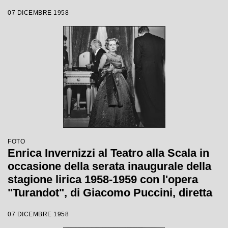
Giacomo Puccini, diretta da Antonino
07 DICEMBRE 1958
Votto con la regia di Margherita
Wallmann
FOTO
Enrica Invernizzi al Teatro alla Scala in
occasione della serata inaugurale della
stagione lirica 1958-1959 con l'opera
"Turandot", di Giacomo Puccini, diretta
da Antonino Votto con la regia di
07 DICEMBRE 1958
Margherita Wallmann