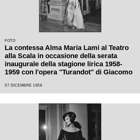
FOTO
La contessa Alma Maria Lami al Teatro
alla Scala in occasione della serata
inaugurale della stagione lirica 1958-
1959 con l'opera "Turandot" di Giacomo
Puccini, diretta da Antonino Votto con la
07 DICEMBRE 1958
regia di Margherita Walmann