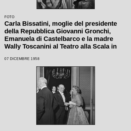
FOTO
Carla Bissatini, moglie del presidente
della Repubblica Giovanni Gronchi,
Emanuela di Castelbarco e la madre
Wally Toscanini al Teatro alla Scala in
occasione della serata inaugurale della
07 DICEMBRE 1958
stagione lirica 1958-1959 con l'opera
"Turandot", di Giacomo Puccini, diretta
da Antonino Votto con la regia di
Margherita Wallmann