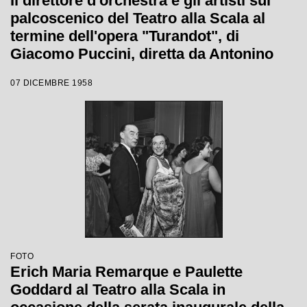
Il direttore d'orchestra e gli artisti sul
palcoscenico del Teatro alla Scala al
termine dell'opera "Turandot", di
Giacomo Puccini, diretta da Antonino
Votto con la regia di Margherita
07 DICEMBRE 1958
Wallmann, che inaugura la stagione
lirica 1958-1959
FOTO
Erich Maria Remarque e Paulette
Goddard al Teatro alla Scala in