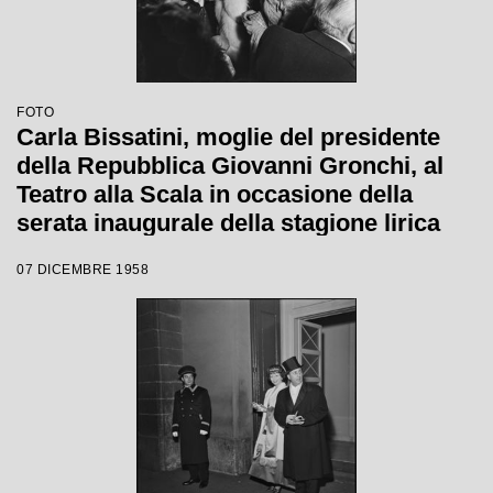
FOTO
Carla Bissatini, moglie del presidente
della Repubblica Giovanni Gronchi, al
Teatro alla Scala in occasione della
serata inaugurale della stagione lirica
1958-1959 con l'opera "Turandot", di
07 DICEMBRE 1958
Giacomo Puccini, diretta da Antonino
Votto con la regia di Margherita
Wallmann