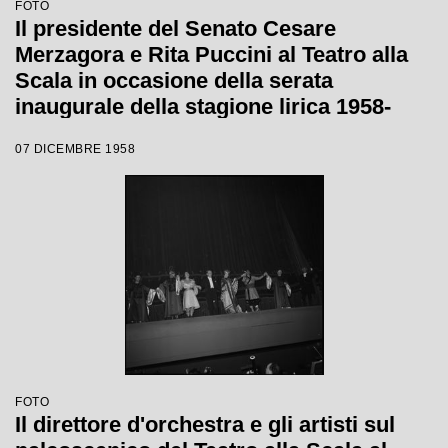
FOTO
Il presidente del Senato Cesare
Merzagora e Rita Puccini al Teatro alla
Scala in occasione della serata
inaugurale della stagione lirica 1958-
1959 con l'opera "Turandot", di Giacomo
07 DICEMBRE 1958
Puccini, diretta da Antonino Votto con la
regia di Margherita Wallmann
FOTO
Il direttore d'orchestra e gli artisti sul