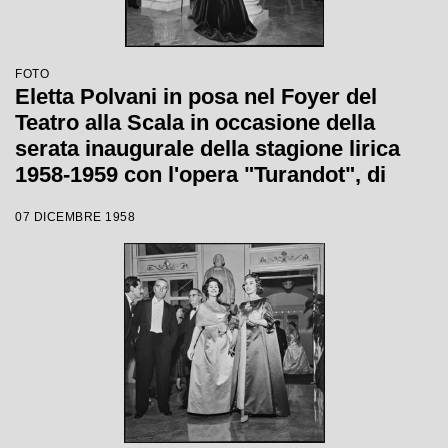
FOTO
Eletta Polvani in posa nel Foyer del
Teatro alla Scala in occasione della
serata inaugurale della stagione lirica
1958-1959 con l'opera "Turandot", di
Giacomo Puccini, diretta da Antonino
07 DICEMBRE 1958
Votto con la regia di Margherita
Wallmann