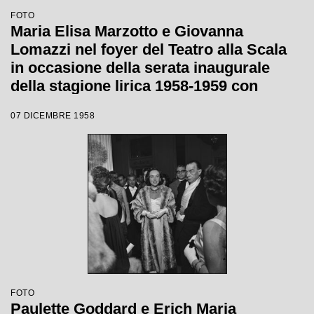
FOTO
Maria Elisa Marzotto e Giovanna
Lomazzi nel foyer del Teatro alla Scala
in occasione della serata inaugurale
della stagione lirica 1958-1959 con
l'opera "Turandot", di Giacomo Puccini,
07 DICEMBRE 1958
diretta da Antonino Votto con la regia di
Margherita Wallmann
FOTO
Paulette Goddard e Erich Maria