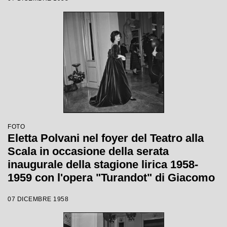
Votto con la regia di Margherita
Wallmann
FOTO
Eletta Polvani nel foyer del Teatro alla
Scala in occasione della serata
inaugurale della stagione lirica 1958-
1959 con l'opera "Turandot" di Giacomo
Puccini, diretta da Antonino Votto con la
07 DICEMBRE 1958
regia di Margherita Walmann