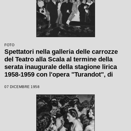
FOTO
Spettatori nella galleria delle carrozze
del Teatro alla Scala al termine della
serata inaugurale della stagione lirica
1958-1959 con l'opera "Turandot", di
Giacomo Puccini, diretta da Antonino
07 DICEMBRE 1958
Votto con la regia di Margherita
Wallmann