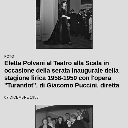
FOTO
Eletta Polvani al Teatro alla Scala in
occasione della serata inaugurale della
stagione lirica 1958-1959 con l'opera
"Turandot", di Giacomo Puccini, diretta
da Antonino Votto con la regia di
07 DICEMBRE 1958
Margherita Wallmann