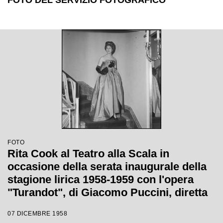
FOTO DEL SERVIZIO FOTOGRAFICO
FOTO
Rita Cook al Teatro alla Scala in
occasione della serata inaugurale della
stagione lirica 1958-1959 con l'opera
"Turandot", di Giacomo Puccini, diretta
da Antonino Votto con la regia di
07 DICEMBRE 1958
Margherita Wallmann