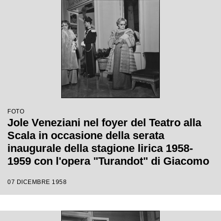
FOTO
Jole Veneziani nel foyer del Teatro alla
Scala in occasione della serata
inaugurale della stagione lirica 1958-
1959 con l'opera "Turandot" di Giacomo
Puccini, diretta da Antonino Votto con la
07 DICEMBRE 1958
regia di Margherita Walmann