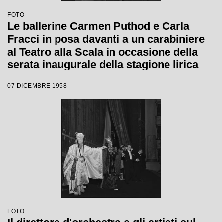
FOTO
Le ballerine Carmen Puthod e Carla
Fracci in posa davanti a un carabiniere
al Teatro alla Scala in occasione della
serata inaugurale della stagione lirica
1958-1959 con l'opera "Turandot" di
07 DICEMBRE 1958
Giacomo Puccini, diretta da Antonino
Votto con la regia di Margherita
Walmann
FOTO