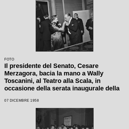
FOTO
Il presidente del Senato, Cesare
Merzagora, bacia la mano a Wally
Toscanini, al Teatro alla Scala, in
occasione della serata inaugurale della
stagione lirica 1958-1959 con l'opera
07 DICEMBRE 1958
"Turandot" di Giacomo Puccini, diretta
da Antonino Votto con la regia di
Margherita Walmann