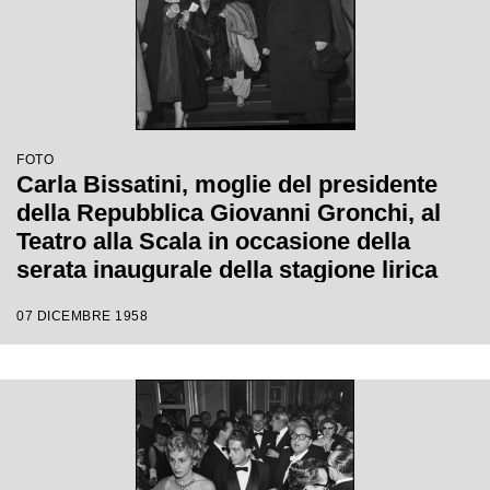
FOTO
Carla Bissatini, moglie del presidente
della Repubblica Giovanni Gronchi, al
Teatro alla Scala in occasione della
serata inaugurale della stagione lirica
1958-1959 con l'opera "Turandot", di
07 DICEMBRE 1958
Giacomo Puccini, diretta da Antonino
Votto con la regia di Margherita
Wallmann