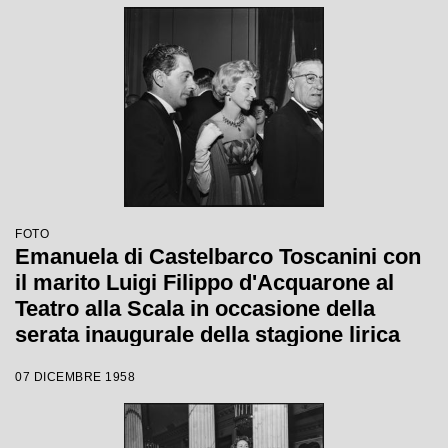
FOTO
Emanuela di Castelbarco Toscanini con
il marito Luigi Filippo d'Acquarone al
Teatro alla Scala in occasione della
serata inaugurale della stagione lirica
1958-1959 con l'opera "Turandot", di
07 DICEMBRE 1958
Giacomo Puccini, diretta da Antonino
Votto con la regia di Margherita
Wallmann