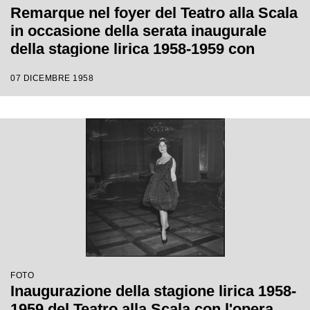
Remarque nel foyer del Teatro alla Scala
in occasione della serata inaugurale
della stagione lirica 1958-1959 con
l'opera "Turandot", di Giacomo Puccini,
07 DICEMBRE 1958
diretta da Antonino Votto con la regia di
Margherita Wallmann
FOTO
Inaugurazione della stagione lirica 1958-
1959 del Teatro alla Scala con l'opera