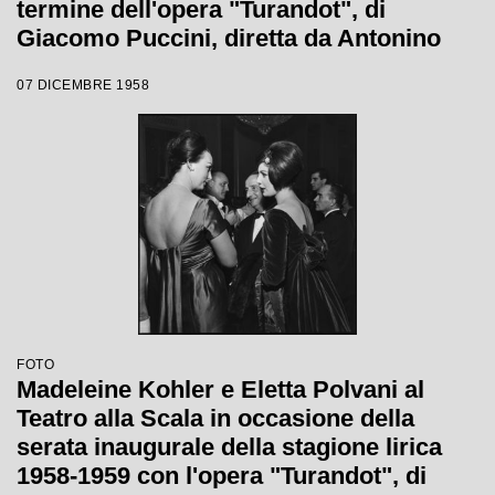
termine dell'opera "Turandot", di
Giacomo Puccini, diretta da Antonino
Votto con la regia di Margherita
07 DICEMBRE 1958
Wallmann, che inaugura la stagione
lirica 1958-1959
FOTO
Madeleine Kohler e Eletta Polvani al
Teatro alla Scala in occasione della
serata inaugurale della stagione lirica
1958-1959 con l'opera "Turandot", di