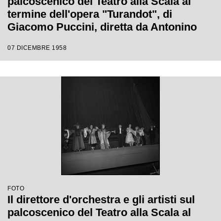
palcoscenico del Teatro alla Scala al
termine dell'opera "Turandot", di
Giacomo Puccini, diretta da Antonino
Votto con la regia di Margherita
07 DICEMBRE 1958
Wallmann, che inaugura la stagione
lirica 1958-1959
FOTO
Il direttore d'orchestra e gli artisti sul
palcoscenico del Teatro alla Scala al