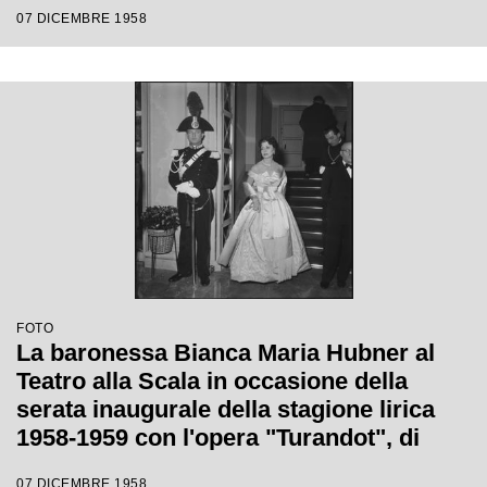
di Giacomo Puccini, diretta da Antonino
07 DICEMBRE 1958
Votto con la regia di Margherita
Wallmann
FOTO
La baronessa Bianca Maria Hubner al
Teatro alla Scala in occasione della
serata inaugurale della stagione lirica
1958-1959 con l'opera "Turandot", di
Giacomo Puccini, diretta da Antonino
07 DICEMBRE 1958