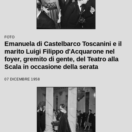
FOTO
Emanuela di Castelbarco Toscanini e il
marito Luigi Filippo d'Acquarone nel
foyer, gremito di gente, del Teatro alla
Scala in occasione della serata
inaugurale della stagione lirica 1958-
07 DICEMBRE 1958
1959 con l'opera "Turandot", di Giacomo
Puccini, diretta da Antonino Votto con la
regia di Margherita Wallmann