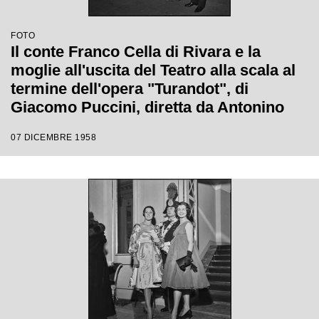
FOTO
Il conte Franco Cella di Rivara e la
moglie all'uscita del Teatro alla scala al
termine dell'opera "Turandot", di
Giacomo Puccini, diretta da Antonino
Votto con la regia di Margherita
07 DICEMBRE 1958
Wallmann, che inaugura la stagione
lirica 1958-1959