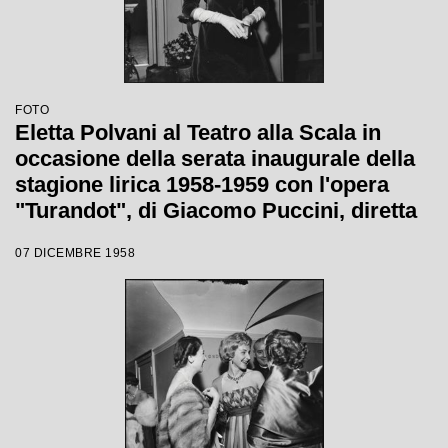
FOTO
Eletta Polvani al Teatro alla Scala in
occasione della serata inaugurale della
stagione lirica 1958-1959 con l'opera
"Turandot", di Giacomo Puccini, diretta
da Antonino Votto con la regia di
07 DICEMBRE 1958
Margherita Wallmann