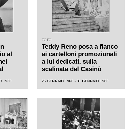
FOTO
un
Teddy Reno posa a fianco
io al
ai cartelloni promozionali
nei
a lui dedicati, sulla
al
scalinata del Casinò
municipale nei giorni del
O 1960
26 GENNAIO 1960 - 31 GENNAIO 1960
X Festival di Sanremo