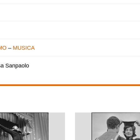
MO
–
MUSICA
esa Sanpaolo