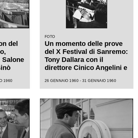
FOTO
on del
Un momento delle prove
o,
del X Festival di Sanremo:
l Salone
Tony Dallara con il
sinò
direttore Cinico Angelini e
 alle
l'orchestra nel Salone
O 1960
26 GENNAIO 1960 - 31 GENNAIO 1960
ione
delle Feste del Casinò
e canora
municipale