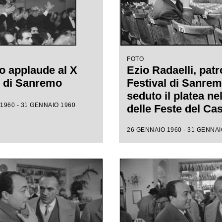
FOTO
o applaude al X
Ezio Radaelli, patr
l di Sanremo
Festival di Sanrem
seduto il platea ne
1960 - 31 GENNAIO 1960
delle Feste del Ca
municipale, assiste
26 GENNAIO 1960 - 31 GENNAI
prove della X ediz
della competizion