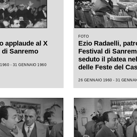
FOTO
o applaude al X
Ezio Radaelli, patr
l di Sanremo
Festival di Sanrem
seduto il platea ne
1960 - 31 GENNAIO 1960
delle Feste del Ca
municipale, assiste
26 GENNAIO 1960 - 31 GENNAI
prove della X ediz
della competizion