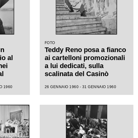
FOTO
un
Teddy Reno posa a fianco
io al
ai cartelloni promozionali
nei
a lui dedicati, sulla
al
scalinata del Casinò
municipale nei giorni del
O 1960
26 GENNAIO 1960 - 31 GENNAIO 1960
X Festival di Sanremo