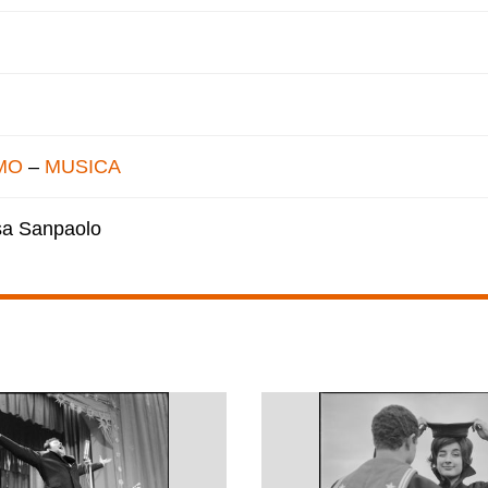
MO
–
MUSICA
esa Sanpaolo