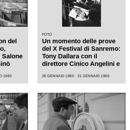
FOTO
on del
Un momento delle prove
o,
del X Festival di Sanremo:
l Salone
Tony Dallara con il
sinò
direttore Cinico Angelini e
 alle
l'orchestra nel Salone
O 1960
26 GENNAIO 1960 - 31 GENNAIO 1960
ione
delle Feste del Casinò
e canora
municipale