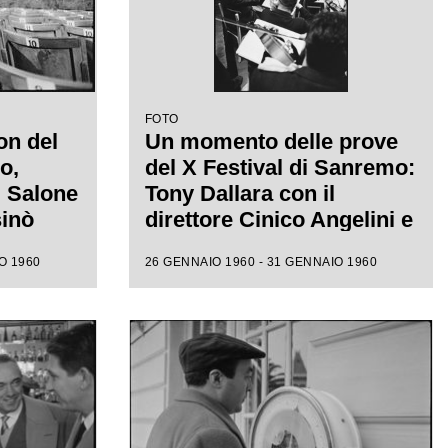
FOTO
on del
Un momento delle prove
o,
del X Festival di Sanremo:
l Salone
Tony Dallara con il
sinò
direttore Cinico Angelini e
 alle
l'orchestra nel Salone
O 1960
26 GENNAIO 1960 - 31 GENNAIO 1960
ione
delle Feste del Casinò
e canora
municipale