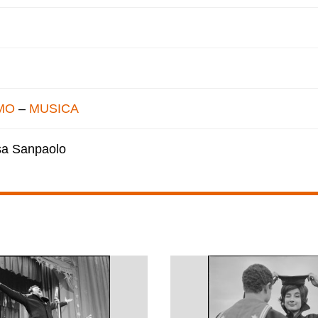
MO
–
MUSICA
esa Sanpaolo