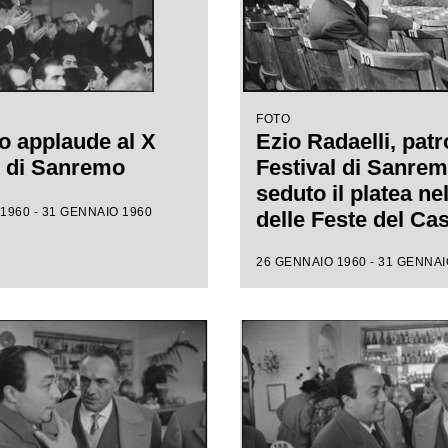
FOTO
o applaude al X
Ezio Radaelli, patr
l di Sanremo
Festival di Sanrem
seduto il platea ne
1960 - 31 GENNAIO 1960
delle Feste del Ca
municipale, assiste
26 GENNAIO 1960 - 31 GENNAI
prove della X ediz
della competizion