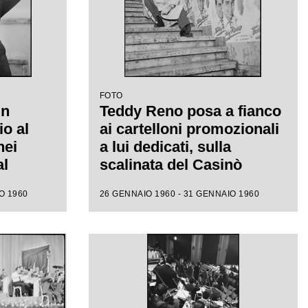
FOTO
un
Teddy Reno posa a fianco
io al
ai cartelloni promozionali
nei
a lui dedicati, sulla
al
scalinata del Casinò
municipale nei giorni del
O 1960
26 GENNAIO 1960 - 31 GENNAIO 1960
X Festival di Sanremo