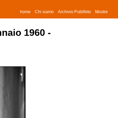
(current)
home
Chi siamo
Archivio Publifoto
Mostre
nnaio 1960 -