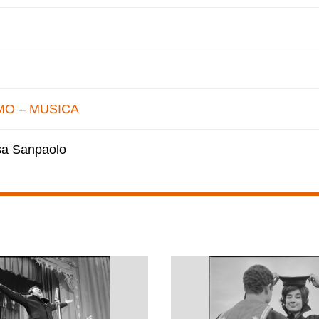
MO
–
MUSICA
esa Sanpaolo