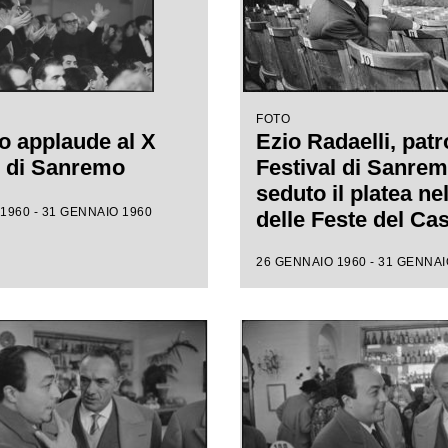
FOTO
o applaude al X
Ezio Radaelli, patr
l di Sanremo
Festival di Sanrem
seduto il platea ne
1960 - 31 GENNAIO 1960
delle Feste del Ca
municipale, assiste
26 GENNAIO 1960 - 31 GENNAI
prove della X ediz
della competizion