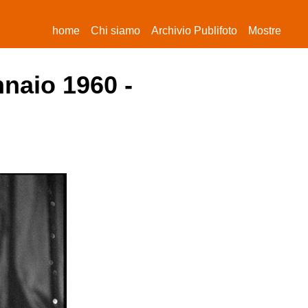
(current)
home
Chi siamo
Archivio Publifoto
Mostre
nnaio 1960 -