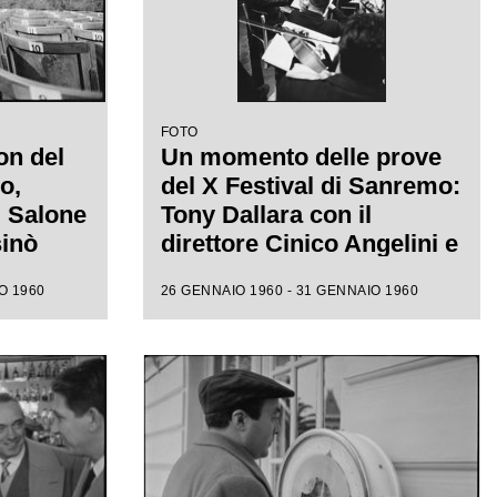
FOTO
on del
Un momento delle prove
o,
del X Festival di Sanremo:
l Salone
Tony Dallara con il
sinò
direttore Cinico Angelini e
 alle
l'orchestra nel Salone
O 1960
26 GENNAIO 1960 - 31 GENNAIO 1960
ione
delle Feste del Casinò
e canora
municipale