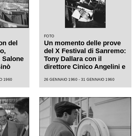
FOTO
on del
Un momento delle prove
o,
del X Festival di Sanremo:
l Salone
Tony Dallara con il
sinò
direttore Cinico Angelini e
 alle
l'orchestra nel Salone
O 1960
26 GENNAIO 1960 - 31 GENNAIO 1960
ione
delle Feste del Casinò
e canora
municipale