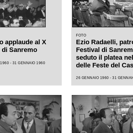
FOTO
o applaude al X
Ezio Radaelli, patr
l di Sanremo
Festival di Sanrem
seduto il platea ne
1960 - 31 GENNAIO 1960
delle Feste del Ca
municipale, assiste
26 GENNAIO 1960 - 31 GENNAI
prove della X ediz
della competizion