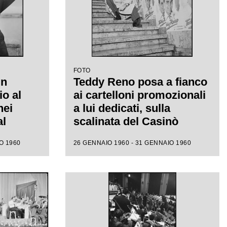
FOTO
un
Teddy Reno posa a fianco
io al
ai cartelloni promozionali
nei
a lui dedicati, sulla
al
scalinata del Casinò
municipale nei giorni del
O 1960
26 GENNAIO 1960 - 31 GENNAIO 1960
X Festival di Sanremo