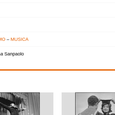
MO
–
MUSICA
esa Sanpaolo