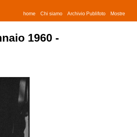
(current)
home
Chi siamo
Archivio Publifoto
Mostre
nnaio 1960 -