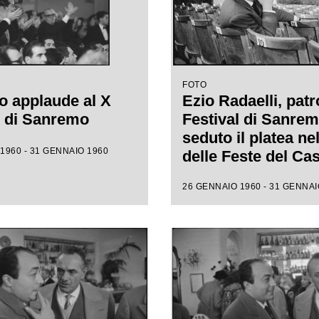
FOTO
o applaude al X
Ezio Radaelli, patr
l di Sanremo
Festival di Sanrem
seduto il platea ne
1960 - 31 GENNAIO 1960
delle Feste del Ca
municipale, assiste
26 GENNAIO 1960 - 31 GENNAI
prove della X ediz
della competizion