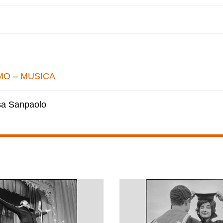
MO
–
MUSICA
esa Sanpaolo