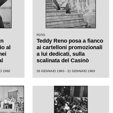
FOTO
un
Teddy Reno posa a fianco
io al
ai cartelloni promozionali
nei
a lui dedicati, sulla
al
scalinata del Casinò
municipale nei giorni del
O 1960
26 GENNAIO 1960 - 31 GENNAIO 1960
X Festival di Sanremo