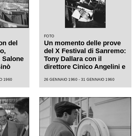
FOTO
on del
Un momento delle prove
o,
del X Festival di Sanremo:
l Salone
Tony Dallara con il
sinò
direttore Cinico Angelini e
 alle
l'orchestra nel Salone
O 1960
26 GENNAIO 1960 - 31 GENNAIO 1960
ione
delle Feste del Casinò
e canora
municipale