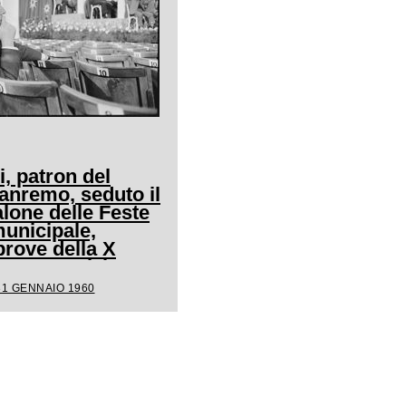
i, patron del
Sanremo, seduto il
alone delle Feste
unicipale,
prove della X
la competizione
31 GENNAIO 1960