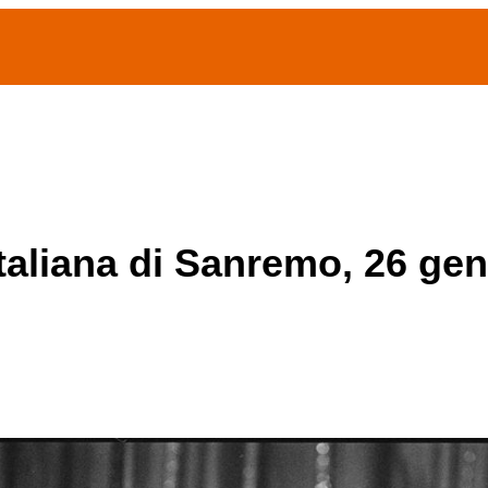
(current)
home
Chi siamo
Archivio Publifoto
Mostre
italiana di Sanremo, 26 ge