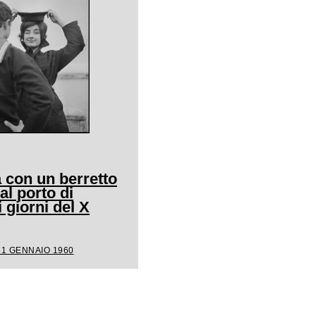
 con un berretto
al porto di
giorni del X
31 GENNAIO 1960