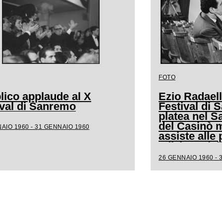
FOTO
lico applaude al X
Ezio Radaell
ival di Sanremo
Festival di 
platea nel S
del Casinò m
AIO 1960 - 31 GENNAIO 1960
assiste alle 
edizione del
canora
26 GENNAIO 1960 - 