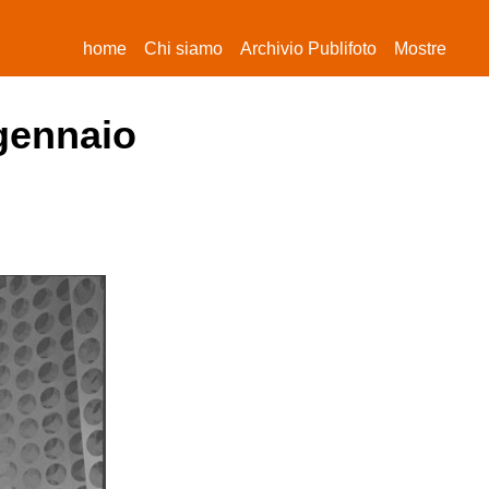
(current)
home
Chi siamo
Archivio Publifoto
Mostre
 gennaio