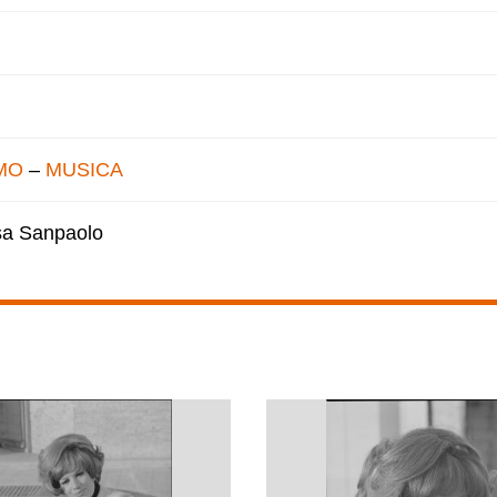
MO
–
MUSICA
esa Sanpaolo