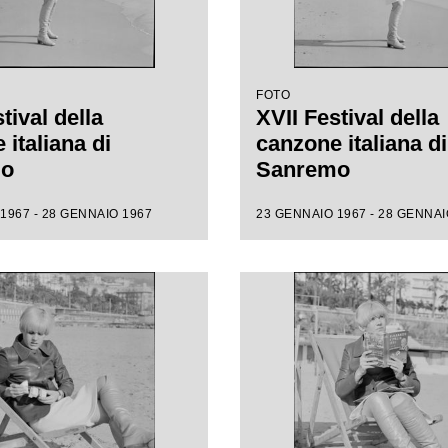
FOTO
tival della
XVII Festival della
italiana di
canzone italiana di
mo
Sanremo
1967 - 28 GENNAIO 1967
23 GENNAIO 1967 - 28 GENNAI