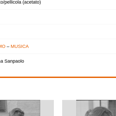
to/pellicola (acetato)
MO
–
MUSICA
esa Sanpaolo