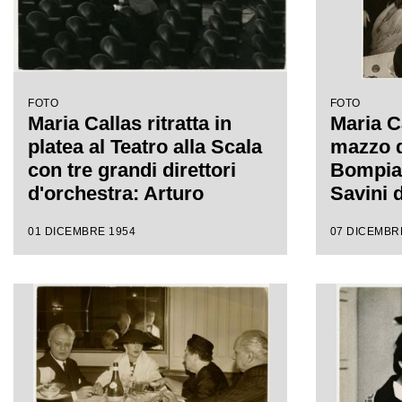
FOTO
FOTO
Maria Callas ritratta in
Maria C
platea al Teatro alla Scala
mazzo d
con tre grandi direttori
Bompian
d'orchestra: Arturo
Savini d
Toscanini, Victor De
della P
01 DICEMBRE 1954
07 DICEMBR
Sabata e Antonino Votto,
di Gasp
dopo una delle ultime
sua sini
prove de La Vestale,
Luchino
opera che il 7 dicembre
tavola i
1954 avrebbe inaugurato
Battist
la stagione lirica scaligera
sinistra
il sopri