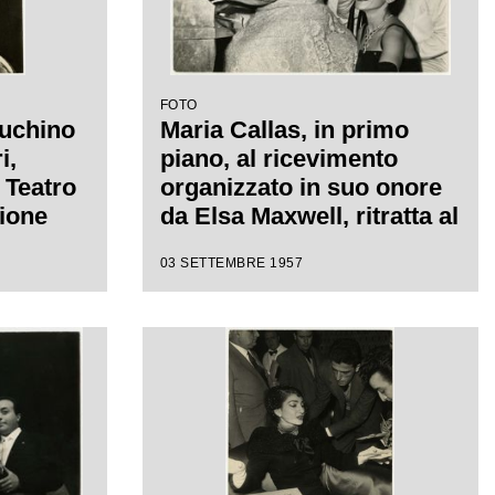
FOTO
Luchino
Maria Callas, in primo
i,
piano, al ricevimento
l Teatro
organizzato in suo onore
sione
da Elsa Maxwell, ritratta al
a
pianoforte
03 SETTEMBRE 1957
o il
ttista