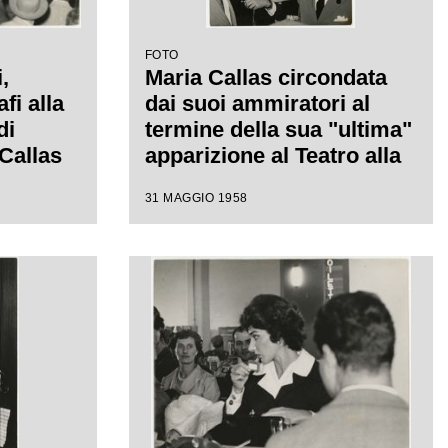
FOTO
,
Maria Callas circondata
fi alla
dai suoi ammiratori al
di
termine della sua "ultima"
 Callas
apparizione al Teatro alla
rima",
Scala, dove ha
31 MAGGIO 1958
o
interpretato l'opera Il
a.
Pirata di Bellini.