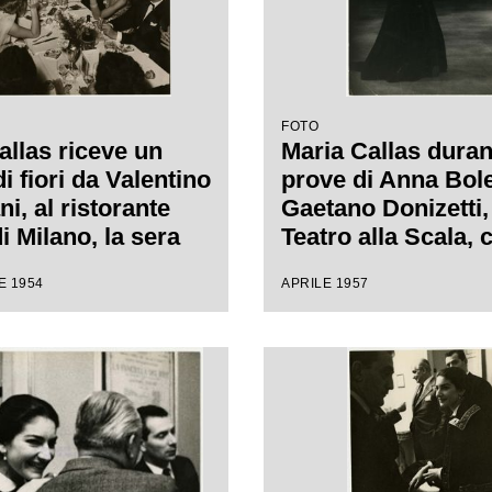
FOTO
allas riceve un
Maria Callas duran
i fiori da Valentino
prove di Anna Bole
i, al ristorante
Gaetano Donizetti,
i Milano, la sera
Teatro alla Scala, 
rima della Vestale
regia di Luchino V
E 1954
APRILE 1957
are Spontini. Alla
stra il regista
 Visconti, a capo
l marito Giovanni
a Meneghini, a
 del quale è seduto
ntendente del