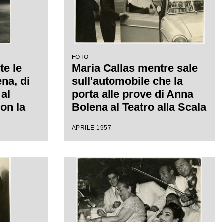
FOTO
te le
Maria Callas mentre sale
na, di
sull'automobile che la
 al
porta alle prove di Anna
con la
Bolena al Teatro alla Scala
isconti
APRILE 1957