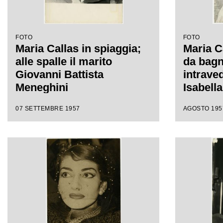
FOTO
FOTO
Maria Callas in spiaggia;
Maria C
alle spalle il marito
da bagn
Giovanni Battista
intrave
Meneghini
Isabella
dove la
07 SETTEMBRE 1957
AGOSTO 195
alloggi