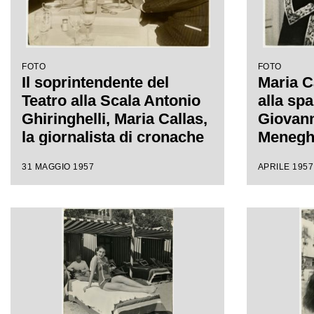
Teatro 
Ghiringh
FOTO
FOTO
Il soprintendente del
Maria C
Teatro alla Scala Antonio
alla spa
Ghiringhelli, Maria Callas,
Giovann
la giornalista di cronache
Meneghi
mondane Elsa Maxwell e il
del Teat
31 MAGGIO 1957
APRILE 1957
marito della soprano
occasio
Giovanni Battista
Anna Bo
Meneghini al ristorante
Donizet
Savini a Milano