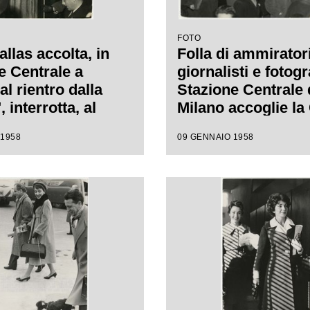
FOTO
llas accolta, in
Folla di ammiratori
e Centrale a
giornalisti e fotogra
al rientro dalla
Stazione Centrale 
 interrotta, al
Milano accoglie la
dell'Opera di Roma
al rientro dalla "P
 1958
09 GENNAIO 1958
interrotta, al Teatr
dell'Opera di Rom