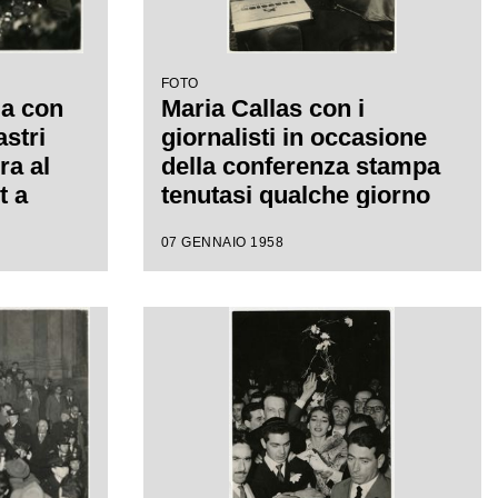
FOTO
ia con
Maria Callas con i
astri
giornalisti in occasione
ra al
della conferenza stampa
t a
tenutasi qualche giorno
e del
dopo la serata inaugurale
07 GENNAIO 1958
nzone;
della stagione del Teatro
no
dell'Opera di Roma; la
soprano, che interpretava
la Norma di Bellini, alla
fine del primo atto si ritirò
in camerino a causa di
una brutta raucedine e
non rientrò in scena