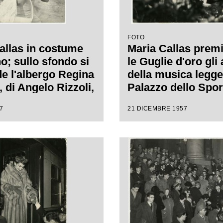
FOTO
allas in costume
Maria Callas prem
o; sullo sfondo si
le Guglie d'oro gli 
de l'albergo Regina
della musica legge
, di Angelo Rizzoli,
Palazzo dello Spor
 soprano
Milano in occasion
7
21 DICEMBRE 1957
ava
Gran galà della ca
in primo piano Gi
Latilla.