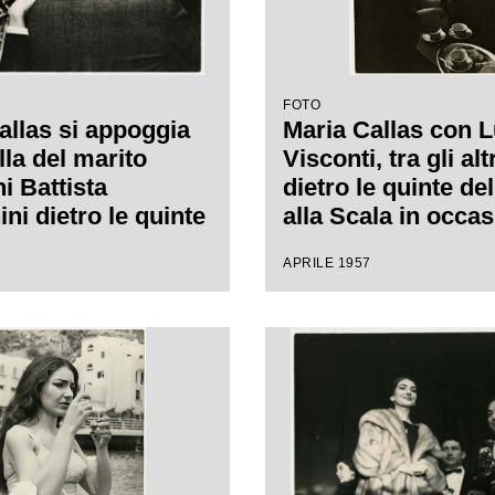
alla Scala Antonio
elli
FOTO
allas si appoggia
Maria Callas con 
lla del marito
Visconti, tra gli altr
i Battista
dietro le quinte de
ni dietro le quinte
alla Scala in occa
ro alla Scala in
delle prove di Ann
APRILE 1957
ne delle prove di
Bolena; sullo sfond
lena di Gaetano
marito Giovanni Ba
ti
Meneghini