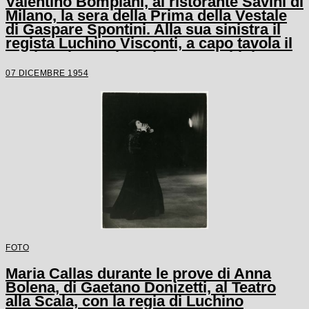
Valentino Bompiani, al ristorante Savini di
Milano, la sera della Prima della Vestale
di Gaspare Spontini. Alla sua sinistra il
regista Luchino Visconti, a capo tavola il
marito Giovanni Battista Meneghini, a
sinistra del quale è seduto il
07 DICEMBRE 1954
soprintendente del Teatro alla Scala
Antonio Ghiringhelli
FOTO
Maria Callas durante le prove di Anna
Bolena, di Gaetano Donizetti, al Teatro
alla Scala, con la regia di Luchino