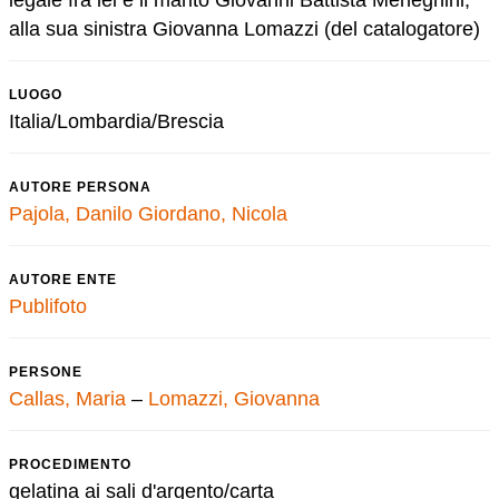
legale fra lei e il marito Giovanni Battista Meneghini;
alla sua sinistra Giovanna Lomazzi (del catalogatore)
LUOGO
Italia/Lombardia/Brescia
AUTORE PERSONA
Pajola, Danilo
Giordano, Nicola
AUTORE ENTE
Publifoto
PERSONE
Callas, Maria
–
Lomazzi, Giovanna
PROCEDIMENTO
gelatina ai sali d'argento/carta