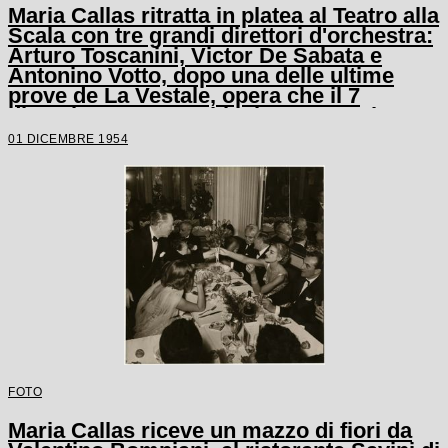
Maria Callas ritratta in platea al Teatro alla
Scala con tre grandi direttori d'orchestra:
Arturo Toscanini, Victor De Sabata e
Antonino Votto, dopo una delle ultime
prove de La Vestale, opera che il 7
dicembre 1954 avrebbe inaugurato la
stagione lirica scaligera
01 DICEMBRE 1954
FOTO
Maria Callas riceve un mazzo di fiori da