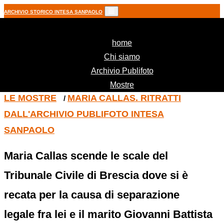
ARCHIVIO STORICO INTESA SANPAOLO
(current)
home
Chi siamo
Archivio Publifoto
Mostre
LE MOSTRE
MARIA CALLAS. RITRATTI
/
DALL'ARCHIVIO PUBLIFOTO INTESA
SANPAOLO
Maria Callas scende le scale del
Tribunale Civile di Brescia dove si è
recata per la causa di separazione
legale fra lei e il marito Giovanni Battista