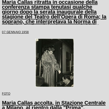
Maria Callas ritratta in occasione della
conferenza stampa tenutasi qualche
giorno dopo la serata inaugurale della
stagione del Teatro dell'Opera di Roma; la
soprano, che interpretava la Norma di
Bellini, alla fine del primo atto si ritirò in
camerino a causa di una brutta raucedine
07 GENNAIO 1958
e non rientrò in scena
FOTO
Maria Callas accolta, in Stazione Centrale
a Milano, al rientro dalla "Prima",