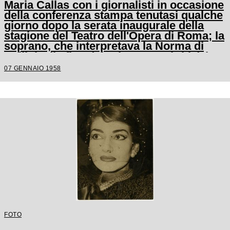
Maria Callas con i giornalisti in occasione
della conferenza stampa tenutasi qualche
giorno dopo la serata inaugurale della
stagione del Teatro dell'Opera di Roma; la
soprano, che interpretava la Norma di
Bellini, alla fine del primo atto si ritirò in
camerino a causa di una brutta raucedine
07 GENNAIO 1958
e non rientrò in scena
FOTO