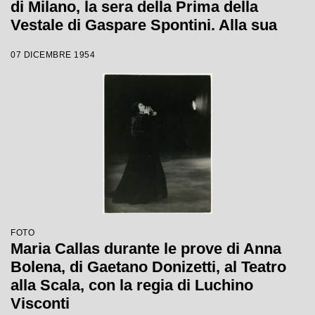
di Milano, la sera della Prima della
Vestale di Gaspare Spontini. Alla sua
sinistra il regista Luchino Visconti, a
07 DICEMBRE 1954
capo tavola il marito Giovanni Battista
Meneghini, a sinistra del quale è seduto
il soprintendente del Teatro alla Scala
Antonio Ghiringhelli
FOTO
Maria Callas durante le prove di Anna
Bolena, di Gaetano Donizetti, al Teatro
alla Scala, con la regia di Luchino
Visconti