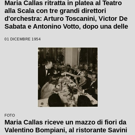
Maria Callas ritratta in platea al Teatro
alla Scala con tre grandi direttori
d'orchestra: Arturo Toscanini, Victor De
Sabata e Antonino Votto, dopo una delle
ultime prove de La Vestale, opera che il
01 DICEMBRE 1954
7 dicembre 1954 avrebbe inaugurato la
stagione lirica scaligera
FOTO
Maria Callas riceve un mazzo di fiori da
Valentino Bompiani, al ristorante Savini