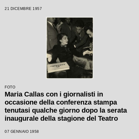
Gino Latilla.
21 DICEMBRE 1957
FOTO
Maria Callas con i giornalisti in
occasione della conferenza stampa
tenutasi qualche giorno dopo la serata
inaugurale della stagione del Teatro
dell'Opera di Roma; la soprano, che
07 GENNAIO 1958
interpretava la Norma di Bellini, alla fine