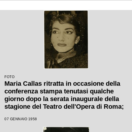
del primo atto si ritirò in camerino a
causa di una brutta raucedine e non
rientrò in scena
FOTO
Maria Callas ritratta in occasione della
conferenza stampa tenutasi qualche
giorno dopo la serata inaugurale della
stagione del Teatro dell'Opera di Roma;
la soprano, che interpretava la Norma di
07 GENNAIO 1958
Bellini, alla fine del primo atto si ritirò in
camerino a causa di una brutta