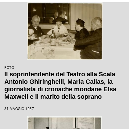
FOTO
Il soprintendente del Teatro alla Scala
Antonio Ghiringhelli, Maria Callas, la
giornalista di cronache mondane Elsa
Maxwell e il marito della soprano
Giovanni Battista Meneghini al
31 MAGGIO 1957
ristorante Savini a Milano