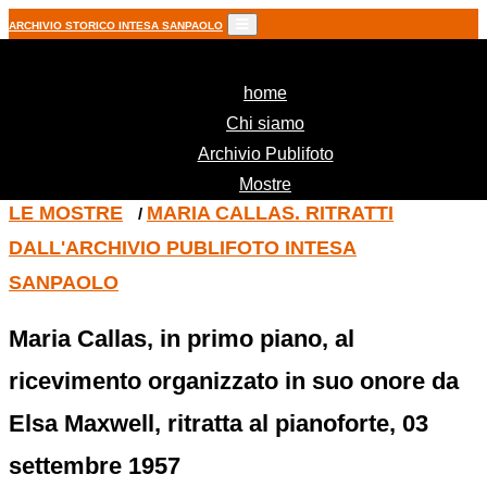
ARCHIVIO STORICO INTESA SANPAOLO
(current)
home
Chi siamo
Archivio Publifoto
Mostre
LE MOSTRE
MARIA CALLAS. RITRATTI
/
DALL'ARCHIVIO PUBLIFOTO INTESA
SANPAOLO
Maria Callas, in primo piano, al
ricevimento organizzato in suo onore da
Elsa Maxwell, ritratta al pianoforte, 03
settembre 1957