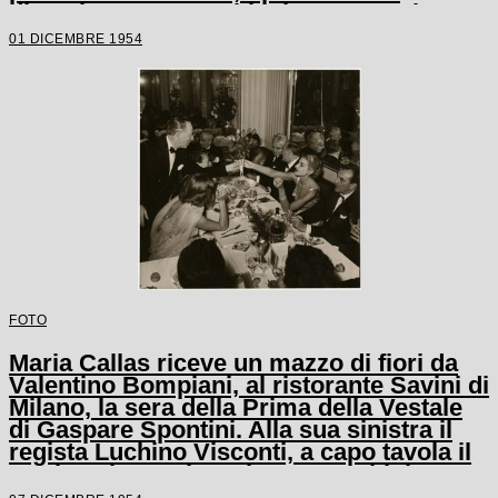
dicembre 1954 avrebbe inaugurato la
stagione lirica scaligera
01 DICEMBRE 1954
FOTO
Maria Callas riceve un mazzo di fiori da
Valentino Bompiani, al ristorante Savini di
Milano, la sera della Prima della Vestale
di Gaspare Spontini. Alla sua sinistra il
regista Luchino Visconti, a capo tavola il
marito Giovanni Battista Meneghini, a
sinistra del quale è seduto il