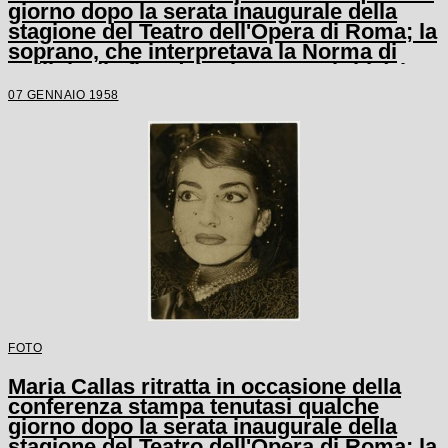
giorno dopo la serata inaugurale della
stagione del Teatro dell'Opera di Roma; la
soprano, che interpretava la Norma di
Bellini, alla fine del primo atto si ritirò in
camerino a causa di una brutta raucedine
07 GENNAIO 1958
e non rientrò in scena
FOTO
Maria Callas ritratta in occasione della
conferenza stampa tenutasi qualche
giorno dopo la serata inaugurale della
stagione del Teatro dell'Opera di Roma; la