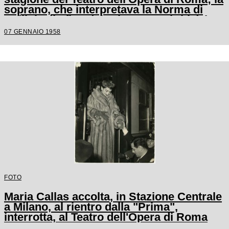
soprano, che interpretava la Norma di
Bellini, alla fine del primo atto si ritirò in
camerino a causa di una brutta raucedine
07 GENNAIO 1958
e non rientrò in scena
FOTO
Maria Callas accolta, in Stazione Centrale
a Milano, al rientro dalla "Prima",
interrotta, al Teatro dell'Opera di Roma