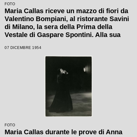
FOTO
Maria Callas riceve un mazzo di fiori da
Valentino Bompiani, al ristorante Savini
di Milano, la sera della Prima della
Vestale di Gaspare Spontini. Alla sua
sinistra il regista Luchino Visconti, a
07 DICEMBRE 1954
capo tavola il marito Giovanni Battista
Meneghini, a sinistra del quale è seduto
il soprintendente del Teatro alla Scala
Antonio Ghiringhelli
FOTO
Maria Callas durante le prove di Anna