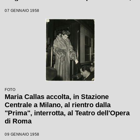
la soprano, che interpretava la Norma di
07 GENNAIO 1958
Bellini, alla fine del primo atto si ritirò in
camerino a causa di una brutta
raucedine e non rientrò in scena
FOTO
Maria Callas accolta, in Stazione
Centrale a Milano, al rientro dalla
"Prima", interrotta, al Teatro dell'Opera
di Roma
09 GENNAIO 1958