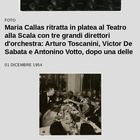
FOTO
Maria Callas ritratta in platea al Teatro
alla Scala con tre grandi direttori
d'orchestra: Arturo Toscanini, Victor De
Sabata e Antonino Votto, dopo una delle
ultime prove de La Vestale, opera che il
01 DICEMBRE 1954
7 dicembre 1954 avrebbe inaugurato la
stagione lirica scaligera