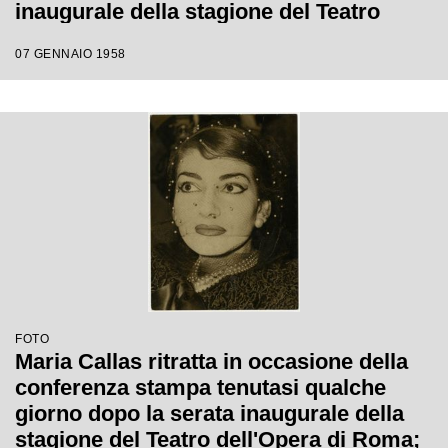
inaugurale della stagione del Teatro
dell'Opera di Roma; la soprano, che
07 GENNAIO 1958
interpretava la Norma di Bellini, alla fine
del primo atto si ritirò in camerino a
causa di una brutta raucedine e non
rientrò in scena
FOTO
Maria Callas ritratta in occasione della
conferenza stampa tenutasi qualche
giorno dopo la serata inaugurale della
stagione del Teatro dell'Opera di Roma;