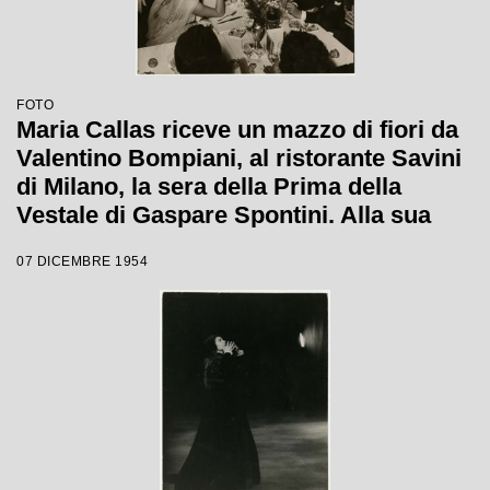
FOTO
Maria Callas riceve un mazzo di fiori da
Valentino Bompiani, al ristorante Savini
di Milano, la sera della Prima della
Vestale di Gaspare Spontini. Alla sua
sinistra il regista Luchino Visconti, a
07 DICEMBRE 1954
capo tavola il marito Giovanni Battista
Meneghini, a sinistra del quale è seduto
il soprintendente del Teatro alla Scala
Antonio Ghiringhelli