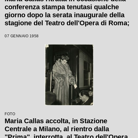
conferenza stampa tenutasi qualche
giorno dopo la serata inaugurale della
stagione del Teatro dell'Opera di Roma;
la soprano, che interpretava la Norma di
07 GENNAIO 1958
Bellini, alla fine del primo atto si ritirò in
camerino a causa di una brutta
raucedine e non rientrò in scena
FOTO
Maria Callas accolta, in Stazione
Centrale a Milano, al rientro dalla
"Prima", interrotta, al Teatro dell'Opera