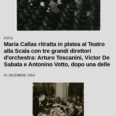
FOTO
Maria Callas ritratta in platea al Teatro
alla Scala con tre grandi direttori
d'orchestra: Arturo Toscanini, Victor De
Sabata e Antonino Votto, dopo una delle
ultime prove de La Vestale, opera che il
01 DICEMBRE 1954
7 dicembre 1954 avrebbe inaugurato la
stagione lirica scaligera