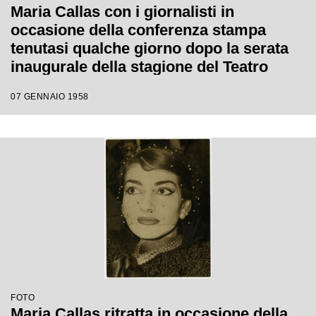
Maria Callas con i giornalisti in
occasione della conferenza stampa
tenutasi qualche giorno dopo la serata
inaugurale della stagione del Teatro
dell'Opera di Roma; la soprano, che
07 GENNAIO 1958
interpretava la Norma di Bellini, alla fine
del primo atto si ritirò in camerino a
causa di una brutta raucedine e non
rientrò in scena
FOTO
Maria Callas ritratta in occasione della