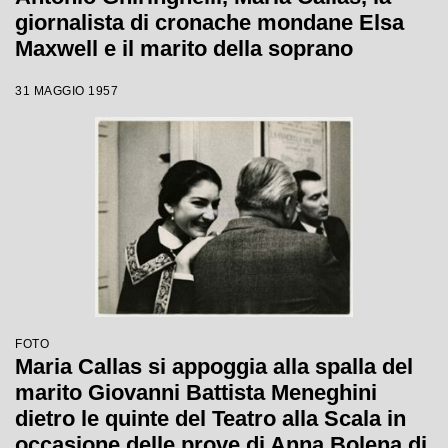
giornalista di cronache mondane Elsa
Maxwell e il marito della soprano
Giovanni Battista Meneghini al
31 MAGGIO 1957
ristorante Savini a Milano
FOTO
Maria Callas si appoggia alla spalla del
marito Giovanni Battista Meneghini
dietro le quinte del Teatro alla Scala in
occasione delle prove di Anna Bolena di