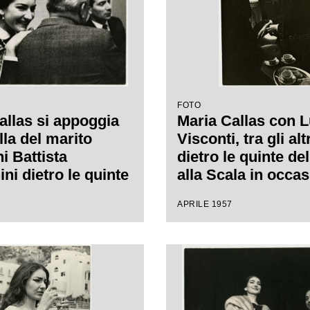
 del quale è seduto
ntendente del
alla Scala Antonio
elli
FOTO
allas si appoggia
Maria Callas con 
lla del marito
Visconti, tra gli altr
i Battista
dietro le quinte de
ni dietro le quinte
alla Scala in occa
ro alla Scala in
delle prove di Ann
APRILE 1957
ne delle prove di
Bolena; sullo sfond
lena di Gaetano
marito Giovanni Ba
ti
Meneghini