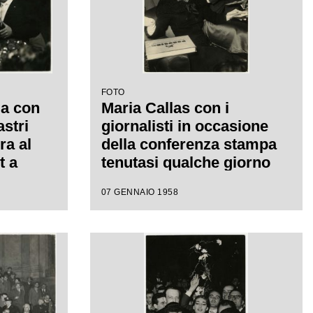
FOTO
ia con
Maria Callas con i
astri
giornalisti in occasione
ra al
della conferenza stampa
t a
tenutasi qualche giorno
e del
dopo la serata inaugurale
07 GENNAIO 1958
nzone;
della stagione del Teatro
no
dell'Opera di Roma; la
soprano, che interpretava
la Norma di Bellini, alla
fine del primo atto si ritirò
in camerino a causa di
una brutta raucedine e