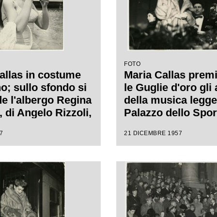
FOTO
allas in costume
Maria Callas prem
o; sullo sfondo si
le Guglie d'oro gli 
de l'albergo Regina
della musica legge
, di Angelo Rizzoli,
Palazzo dello Spor
 soprano
Milano in occasion
7
21 DICEMBRE 1957
ava
Gran galà della ca
in primo piano Gi
Latilla.