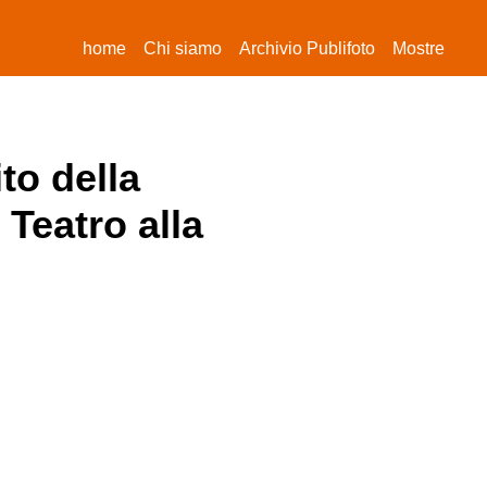
(current)
home
Chi siamo
Archivio Publifoto
Mostre
to della
 Teatro alla