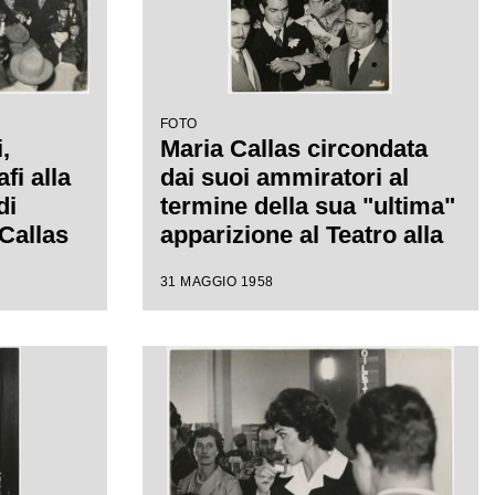
non rientrò in scena
FOTO
,
Maria Callas circondata
fi alla
dai suoi ammiratori al
di
termine della sua "ultima"
 Callas
apparizione al Teatro alla
rima",
Scala, dove ha
31 MAGGIO 1958
o
interpretato l'opera Il
a.
Pirata di Bellini.