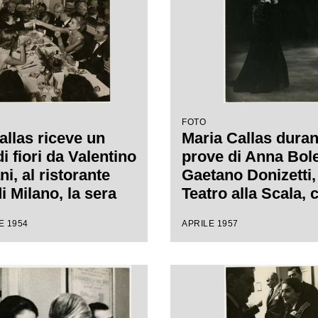
FOTO
allas riceve un
Maria Callas duran
i fiori da Valentino
prove di Anna Bole
i, al ristorante
Gaetano Donizetti,
i Milano, la sera
Teatro alla Scala, 
rima della Vestale
regia di Luchino V
E 1954
APRILE 1957
are Spontini. Alla
stra il regista
 Visconti, a capo
l marito Giovanni
a Meneghini, a