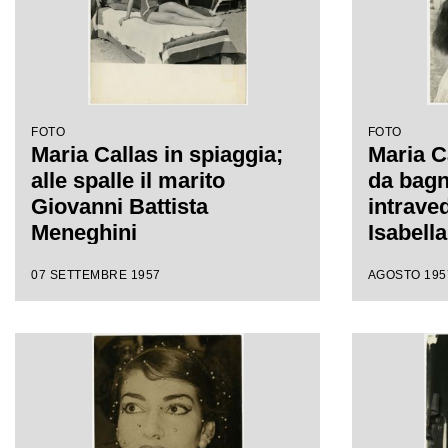
FOTO
FOTO
Maria Callas in spiaggia;
Maria C
alle spalle il marito
da bagn
Giovanni Battista
intrave
Meneghini
Isabella
dove la
07 SETTEMBRE 1957
AGOSTO 195
alloggi