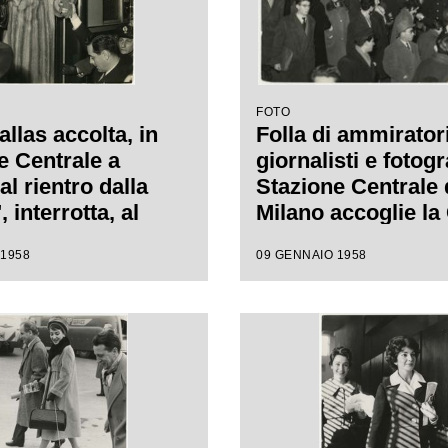
FOTO
llas accolta, in
Folla di ammiratori
e Centrale a
giornalisti e fotogra
al rientro dalla
Stazione Centrale 
 interrotta, al
Milano accoglie la
dell'Opera di Roma
al rientro dalla "P
 1958
09 GENNAIO 1958
interrotta, al Teatr
dell'Opera di Rom