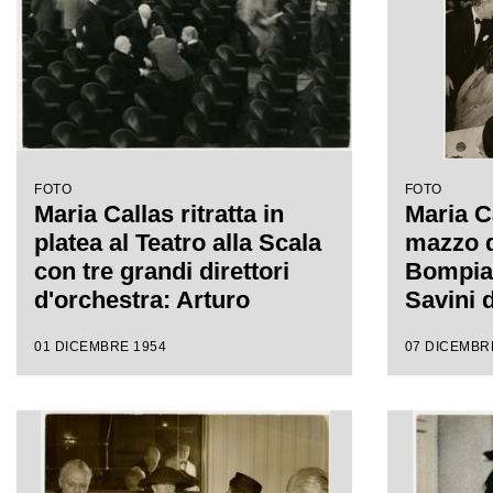
FOTO
FOTO
Maria Callas ritratta in
Maria C
platea al Teatro alla Scala
mazzo d
con tre grandi direttori
Bompian
d'orchestra: Arturo
Savini d
Toscanini, Victor De
della P
01 DICEMBRE 1954
07 DICEMBR
Sabata e Antonino Votto,
di Gasp
dopo una delle ultime
sua sini
prove de La Vestale,
Luchino
opera che il 7 dicembre
tavola i
1954 avrebbe inaugurato
Battist