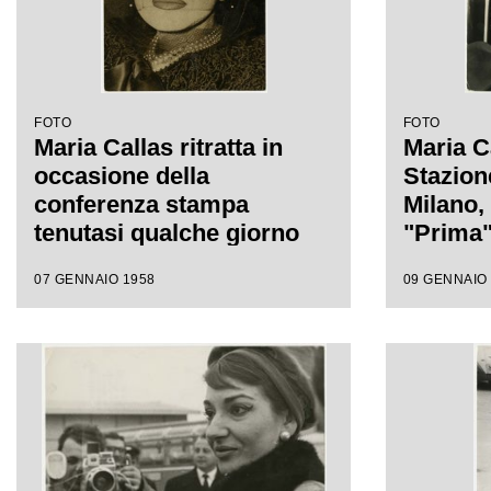
FOTO
FOTO
Maria Callas ritratta in
Maria Ca
occasione della
Stazion
conferenza stampa
Milano, 
tenutasi qualche giorno
"Prima",
dopo la serata inaugurale
Teatro 
07 GENNAIO 1958
09 GENNAIO
della stagione del Teatro
dell'Opera di Roma; la
soprano, che interpretava
la Norma di Bellini, alla
fine del primo atto si ritirò
in camerino a causa di
una brutta raucedine e
non rientrò in scena