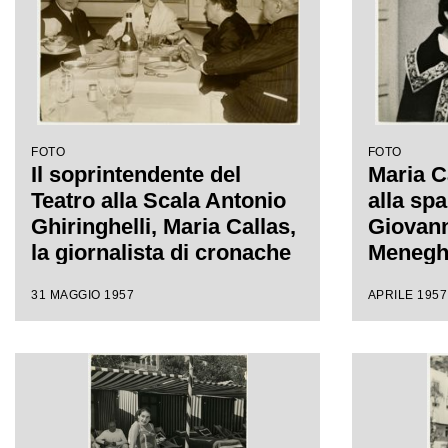
la stagione lirica scaligera
sinistra
il sopri
Teatro 
Ghiringh
FOTO
FOTO
Il soprintendente del
Maria C
Teatro alla Scala Antonio
alla spa
Ghiringhelli, Maria Callas,
Giovann
la giornalista di cronache
Meneghi
mondane Elsa Maxwell e il
del Teat
31 MAGGIO 1957
APRILE 1957
marito della soprano
occasio
Giovanni Battista
Anna Bo
Meneghini al ristorante
Donizet
Savini a Milano