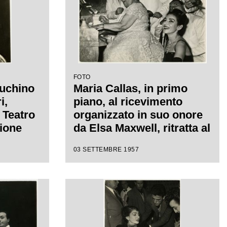
FOTO
Luchino
Maria Callas, in primo
i,
piano, al ricevimento
l Teatro
organizzato in suo onore
sione
da Elsa Maxwell, ritratta al
a
pianoforte
03 SETTEMBRE 1957
o il
ttista