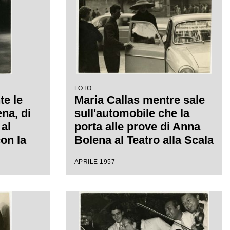
FOTO
te le
Maria Callas mentre sale
na, di
sull'automobile che la
 al
porta alle prove di Anna
con la
Bolena al Teatro alla Scala
isconti
APRILE 1957