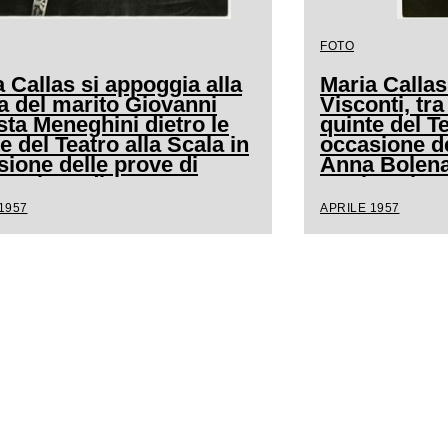
FOTO
 Callas si appoggia alla
Maria Calla
a del marito Giovanni
Visconti, tra 
sta Meneghini dietro le
quinte del Te
e del Teatro alla Scala in
occasione de
sione delle prove di
Anna Bolena;
 Bolena di Gaetano
marito Giova
etti
Meneghini
1957
APRILE 1957