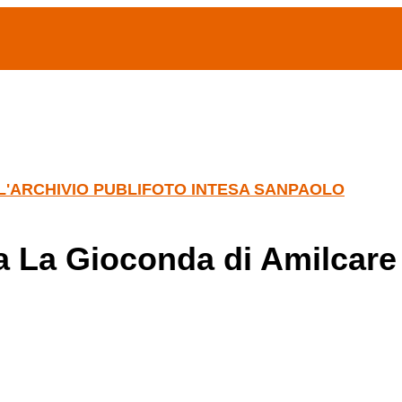
(current)
home
Chi siamo
Archivio Publifoto
Mostre
LL'ARCHIVIO PUBLIFOTO INTESA SANPAOLO
a La Gioconda di Amilcare P