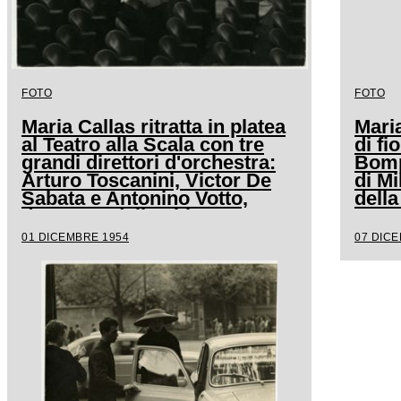
FOTO
FOTO
Maria Callas ritratta in platea
Mari
al Teatro alla Scala con tre
di fi
grandi direttori d'orchestra:
Bompi
Arturo Toscanini, Victor De
di Mi
Sabata e Antonino Votto,
della
dopo una delle ultime prove
Spont
de La Vestale, opera che il 7
regis
01 DICEMBRE 1954
07 DIC
dicembre 1954 avrebbe
capo 
inaugurato la stagione lirica
Batti
scaligera
del q
sopri
Scala