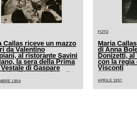
FOTO
a Callas riceve un mazzo
Maria Callas
ori da Valentino
di Anna Bol
ani, al ristorante Savini
Donizetti, al
lano, la sera della Prima
con la regia
 Vestale di Gaspare
Visconti
ini. Alla sua sinistra il
ta Luchino Visconti, a
APRILE 1957
EMBRE 1954
tavola il marito Giovanni
sta Meneghini, a sinistra
uale è seduto il
ntendente del Teatro alla
 Antonio Ghiringhelli