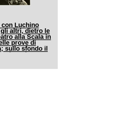
s con Luchino
gli altri, dietro le
atro alla Scala in
lle prove di
 sullo sfondo il
nni Battista