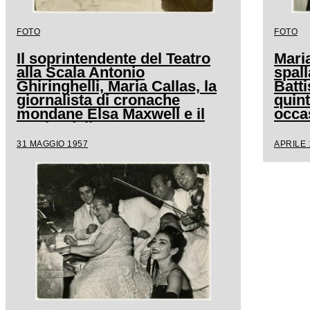
FOTO
FOTO
Il soprintendente del Teatro
Maria
alla Scala Antonio
spall
Ghiringhelli, Maria Callas, la
Batti
giornalista di cronache
quint
mondane Elsa Maxwell e il
occa
marito della soprano
Anna
Giovanni Battista Meneghini
Doniz
31 MAGGIO 1957
APRILE 
al ristorante Savini a Milano