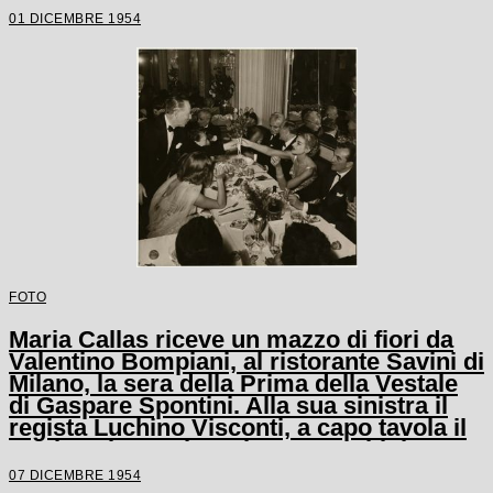
stagione lirica scaligera
01 DICEMBRE 1954
FOTO
Maria Callas riceve un mazzo di fiori da
Valentino Bompiani, al ristorante Savini di
Milano, la sera della Prima della Vestale
di Gaspare Spontini. Alla sua sinistra il
regista Luchino Visconti, a capo tavola il
marito Giovanni Battista Meneghini, a
sinistra del quale è seduto il
07 DICEMBRE 1954