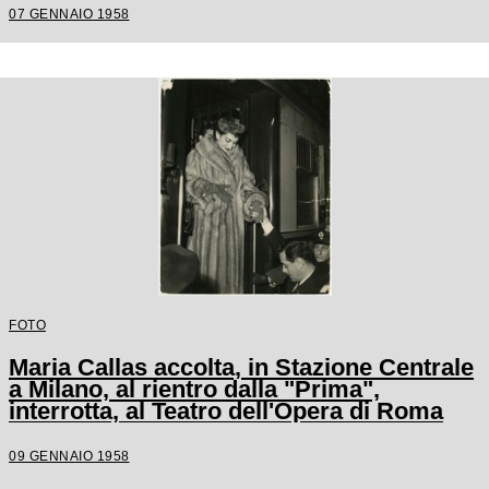
camerino a causa di una brutta raucedine
07 GENNAIO 1958
e non rientrò in scena
FOTO
Maria Callas accolta, in Stazione Centrale
a Milano, al rientro dalla "Prima",
interrotta, al Teatro dell'Opera di Roma
09 GENNAIO 1958