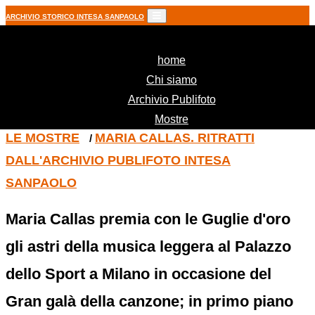
ARCHIVIO STORICO INTESA SANPAOLO
(current)
home
Chi siamo
Archivio Publifoto
Mostre
LE MOSTRE
MARIA CALLAS. RITRATTI
/
DALL'ARCHIVIO PUBLIFOTO INTESA
SANPAOLO
Maria Callas premia con le Guglie d'oro
gli astri della musica leggera al Palazzo
dello Sport a Milano in occasione del
Gran galà della canzone; in primo piano