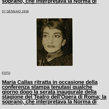
soprano, che interpretava la Norma di
Bellini, alla fine del primo atto si ritirò in
camerino a causa di una brutta raucedine
07 GENNAIO 1958
e non rientrò in scena
FOTO
Maria Callas ritratta in occasione della
conferenza stampa tenutasi qualche
giorno dopo la serata inaugurale della
stagione del Teatro dell'Opera di Roma; la
soprano, che interpretava la Norma di
Bellini, alla fine del primo atto si ritirò in