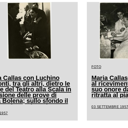
FOTO
a Callas con Luchino
Maria Callas
nti, tra gli altri, dietro le
al ricevimen
e del Teatro alla Scala in
suo onore d
sione delle prove di
ritratta al p
Bolena; sullo sfondo il
to Giovanni Battista
03 SETTEMBRE 195
ghini
1957