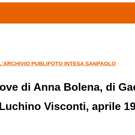
(current)
home
Chi siamo
Archivio Publifoto
Mostre
LL'ARCHIVIO PUBLIFOTO INTESA SANPAOLO
rove di Anna Bolena, di Gae
i Luchino Visconti, aprile 1