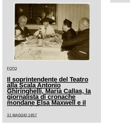
inaugurato la stagione lirica
Batti
scaligera
del q
sopri
Scala
FOTO
Il soprintendente del Teatro
alla Scala Antonio
Ghiringhelli, Maria Callas, la
giornalista di cronache
mondane Elsa Maxwell e il
marito della soprano
Giovanni Battista Meneghini
31 MAGGIO 1957
al ristorante Savini a Milano