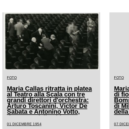
FOTO
FOTO
Maria Callas ritratta in platea
Mari
al Teatro alla Scala con tre
di fi
grandi direttori d'orchestra:
Bompi
Arturo Toscanini, Victor De
di Mi
Sabata e Antonino Votto,
della
dopo una delle ultime prove
Spont
de La Vestale, opera che il 7
regis
01 DICEMBRE 1954
07 DIC
dicembre 1954 avrebbe
capo 