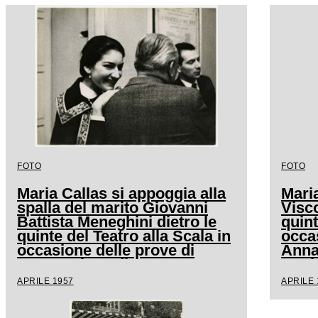
FOTO
FOTO
Maria Callas si appoggia alla
Mari
spalla del marito Giovanni
Visco
Battista Meneghini dietro le
quint
quinte del Teatro alla Scala in
occa
occasione delle prove di
Anna 
Anna Bolena di Gaetano
mari
Donizetti
Mene
APRILE 1957
APRILE 