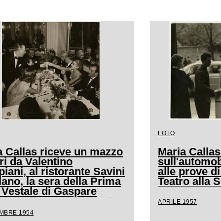
FOTO
a Callas riceve un mazzo
Maria Callas
ori da Valentino
sull'automob
ani, al ristorante Savini
alle prove d
lano, la sera della Prima
Teatro alla 
 Vestale di Gaspare
ini. Alla sua sinistra il
APRILE 1957
ta Luchino Visconti, a
EMBRE 1954
tavola il marito Giovanni