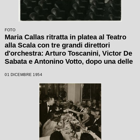
FOTO
Maria Callas ritratta in platea al Teatro
alla Scala con tre grandi direttori
d'orchestra: Arturo Toscanini, Victor De
Sabata e Antonino Votto, dopo una delle
ultime prove de La Vestale, opera che il
01 DICEMBRE 1954
7 dicembre 1954 avrebbe inaugurato la
stagione lirica scaligera