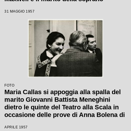
Giovanni Battista Meneghini al
31 MAGGIO 1957
ristorante Savini a Milano
FOTO
Maria Callas si appoggia alla spalla del
marito Giovanni Battista Meneghini
dietro le quinte del Teatro alla Scala in
occasione delle prove di Anna Bolena di
Gaetano Donizetti
APRILE 1957