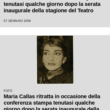
tenutasi qualche giorno dopo la serata
inaugurale della stagione del Teatro
dell'Opera di Roma; la soprano, che
07 GENNAIO 1958
interpretava la Norma di Bellini, alla fine
del primo atto si ritirò in camerino a
causa di una brutta raucedine e non
rientrò in scena
FOTO
Maria Callas ritratta in occasione della
conferenza stampa tenutasi qualche
giorno dopo la serata inaugurale della