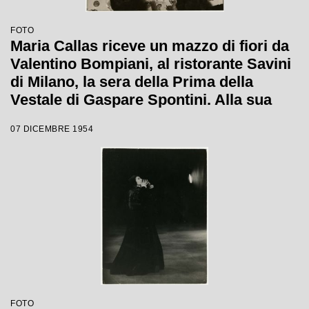
FOTO
Maria Callas riceve un mazzo di fiori da
Valentino Bompiani, al ristorante Savini
di Milano, la sera della Prima della
Vestale di Gaspare Spontini. Alla sua
sinistra il regista Luchino Visconti, a
07 DICEMBRE 1954
capo tavola il marito Giovanni Battista
Meneghini, a sinistra del quale è seduto
il soprintendente del Teatro alla Scala
Antonio Ghiringhelli
FOTO