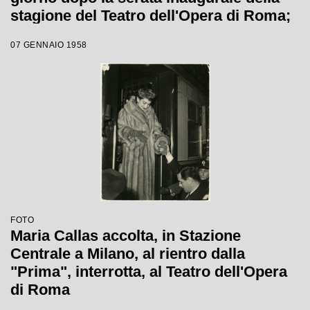
stagione del Teatro dell'Opera di Roma;
la soprano, che interpretava la Norma di
07 GENNAIO 1958
Bellini, alla fine del primo atto si ritirò in
camerino a causa di una brutta
raucedine e non rientrò in scena
FOTO
Maria Callas accolta, in Stazione
Centrale a Milano, al rientro dalla
"Prima", interrotta, al Teatro dell'Opera
di Roma