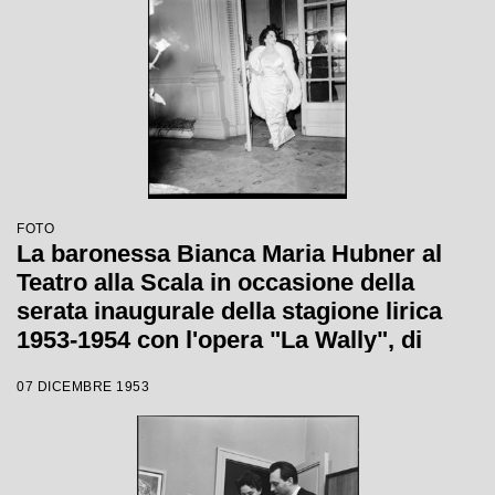
FOTO
La baronessa Bianca Maria Hubner al
Teatro alla Scala in occasione della
serata inaugurale della stagione lirica
1953-1954 con l'opera "La Wally", di
Alfredo Catalani, diretta da Carlo Maria
07 DICEMBRE 1953
Giulini, con la regia di Tatiana Pavlova