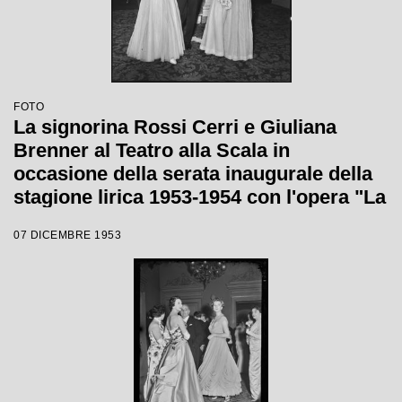
FOTO
La signorina Rossi Cerri e Giuliana
Brenner al Teatro alla Scala in
occasione della serata inaugurale della
stagione lirica 1953-1954 con l'opera "La
Wally", di Alfredo Catalani, diretta da
07 DICEMBRE 1953
Carlo Maria Giulini, con la regia di
Tatiana Pavlova