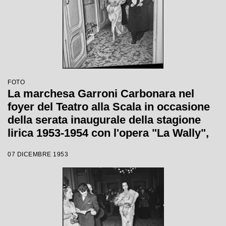
FOTO
La marchesa Garroni Carbonara nel
foyer del Teatro alla Scala in occasione
della serata inaugurale della stagione
lirica 1953-1954 con l'opera "La Wally",
di Alfredo Catalani, diretta da Carlo
07 DICEMBRE 1953
Maria Giulini, con la regia di Tatiana
Pavlova