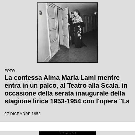
FOTO
La contessa Alma Maria Lami mentre
entra in un palco, al Teatro alla Scala, in
occasione della serata inaugurale della
stagione lirica 1953-1954 con l'opera "La
Wally", di Alfredo Catalani, diretta da
07 DICEMBRE 1953
Carlo Maria Giulini, con la regia di
Tatiana Pavlova