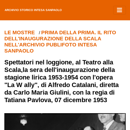
ARCHIVIO STORICO INTESA SANPAOLO
LE MOSTRE
PRIMA DELLA PRIMA. IL RITO
/
DELL'INAUGURAZIONE DELLA SCALA
NELL'ARCHIVIO PUBLIFOTO INTESA
SANPAOLO
Spettatori nel loggione, al Teatro alla
Scala,la sera dell'inaugurazione della
stagione lirica 1953-1954 con l'opera
"La W ally", di Alfredo Catalani, diretta
da Carlo Maria Giulini, con la regia di
Tatiana Pavlova, 07 dicembre 1953