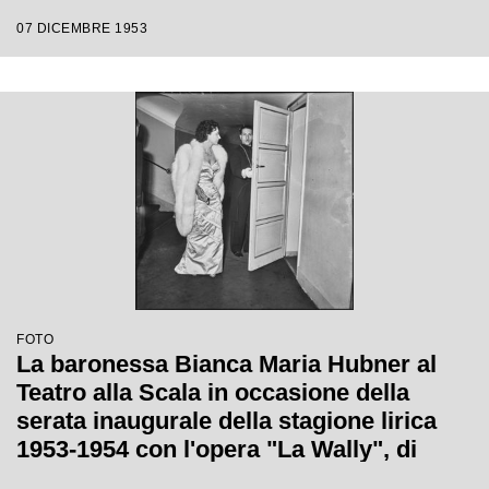
Catalani, diretta da Carlo Maria Giulini,
07 DICEMBRE 1953
con la regia di Tatiana Pavlova
FOTO
La baronessa Bianca Maria Hubner al
Teatro alla Scala in occasione della
serata inaugurale della stagione lirica
1953-1954 con l'opera "La Wally", di
Alfredo Catalani, diretta da Carlo Maria