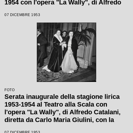
1954 con l'opera "La Wally", di Alfredo
Catalani, diretta da Carlo Maria Giulini,
07 DICEMBRE 1953
con la regia di Tatiana Pavlova
FOTO
Serata inaugurale della stagione lirica
1953-1954 al Teatro alla Scala con
l'opera "La Wally", di Alfredo Catalani,
diretta da Carlo Maria Giulini, con la
regia di Tatiana Pavlova
07 DICEMBRE 1953