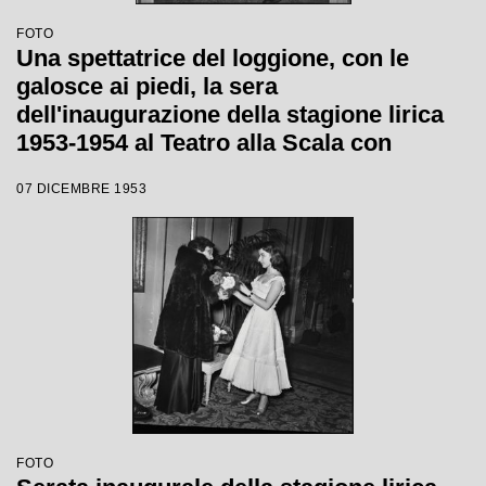
FOTO
Una spettatrice del loggione, con le
galosce ai piedi, la sera
dell'inaugurazione della stagione lirica
1953-1954 al Teatro alla Scala con
l'opera "La Wally", di Alfredo Catalani,
07 DICEMBRE 1953
diretta da Carlo Maria Giulini
FOTO