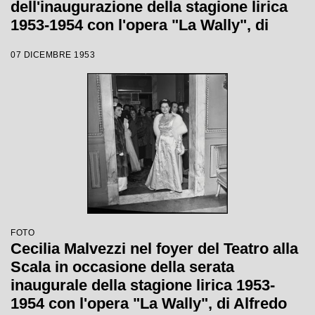
dell'inaugurazione della stagione lirica
1953-1954 con l'opera "La Wally", di
Alfredo Catalani, diretta da Carlo Maria
07 DICEMBRE 1953
Giulini, con la regia di Tatiana Pavlova;
alle sue spalle la locandina dell'opera.
FOTO
Cecilia Malvezzi nel foyer del Teatro alla
Scala in occasione della serata
inaugurale della stagione lirica 1953-
1954 con l'opera "La Wally", di Alfredo