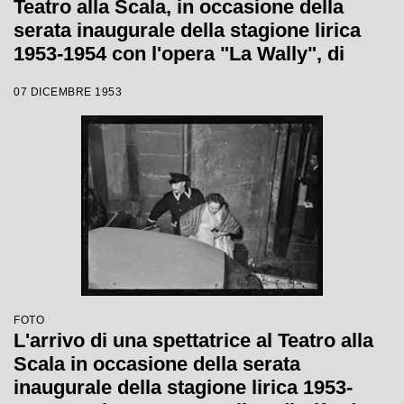
Teatro alla Scala, in occasione della
serata inaugurale della stagione lirica
1953-1954 con l'opera "La Wally", di
Alfredo Catalani, diretta da Carlo Maria
07 DICEMBRE 1953
Giulini, con la regia di Tatiana Pavlova
FOTO
L'arrivo di una spettatrice al Teatro alla
Scala in occasione della serata
inaugurale della stagione lirica 1953-