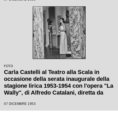
FOTO
Carla Castelli al Teatro alla Scala in
occasione della serata inaugurale della
stagione lirica 1953-1954 con l'opera "La
Wally", di Alfredo Catalani, diretta da
Carlo Maria Giulini, con la regia di
07 DICEMBRE 1953
Tatiana Pavlova