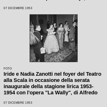
Alfredo Catalani, diretta da Carlo Maria
07 DICEMBRE 1953
Giulini, con la regia di Tatiana Pavlova
FOTO
Iride e Nadia Zanotti nel foyer del Teatro
alla Scala in occasione della serata
inaugurale della stagione lirica 1953-
1954 con l'opera "La Wally", di Alfredo
Catalani, diretta da Carlo Maria Giulini,
07 DICEMBRE 1953
con la regia di Tatiana Pavlova