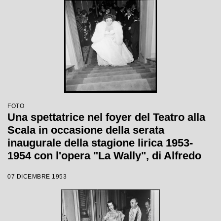
FOTO
Una spettatrice nel foyer del Teatro alla
Scala in occasione della serata
inaugurale della stagione lirica 1953-
1954 con l'opera "La Wally", di Alfredo
Catalani, diretta da Carlo Maria Giulini,
07 DICEMBRE 1953
con la regia di Tatiana Pavlova