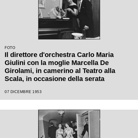
FOTO
Il direttore d'orchestra Carlo Maria
Giulini con la moglie Marcella De
Girolami, in camerino al Teatro alla
Scala, in occasione della serata
inaugurale della stagione lirica 1953-
07 DICEMBRE 1953
1954 con l'opera "La Wally", di Alfredo
Catalani, con la regia di Tatiana Pavlova
e la direzione di Giulini stesso