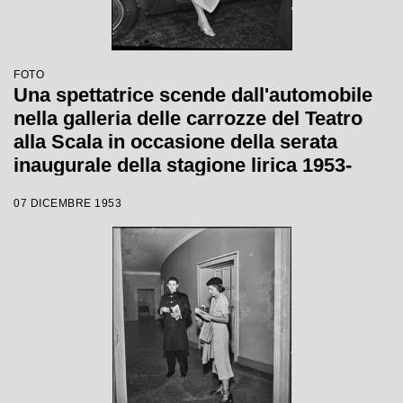
FOTO
Una spettatrice scende dall'automobile
nella galleria delle carrozze del Teatro
alla Scala in occasione della serata
inaugurale della stagione lirica 1953-
1954 con l'opera "La Wally", di Alfredo
07 DICEMBRE 1953
Catalani, diretta da Carlo Maria Giulini,
con la regia di Tatiana Pavlova