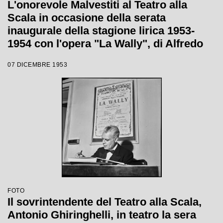
L'onorevole Malvestiti al Teatro alla
Scala in occasione della serata
inaugurale della stagione lirica 1953-
1954 con l'opera "La Wally", di Alfredo
Catalani, diretta da Carlo Maria Giulini,
07 DICEMBRE 1953
con la regia di Tatiana Pavlova
FOTO
Il sovrintendente del Teatro alla Scala,
Antonio Ghiringhelli, in teatro la sera