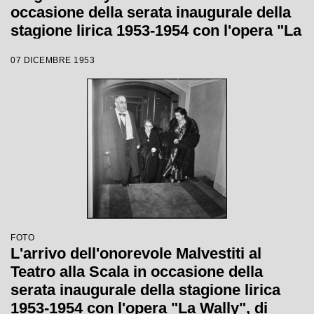
occasione della serata inaugurale della
stagione lirica 1953-1954 con l'opera "La
Wally", di Alfredo Catalani, diretta da
07 DICEMBRE 1953
Carlo Maria Giulini, con la regia di
Tatiana Pavlova
FOTO
L'arrivo dell'onorevole Malvestiti al
Teatro alla Scala in occasione della
serata inaugurale della stagione lirica
1953-1954 con l'opera "La Wally", di