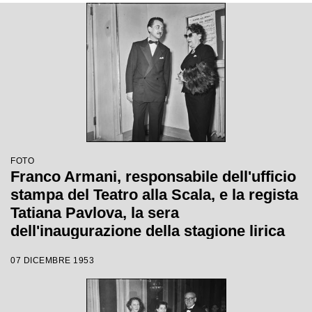
FOTO
Franco Armani, responsabile dell'ufficio
stampa del Teatro alla Scala, e la regista
Tatiana Pavlova, la sera
dell'inaugurazione della stagione lirica
1953-1954 con l'opera "La Wally", di
07 DICEMBRE 1953
Alfredo Catalani, diretta da Carlo Maria
Giulini, con la regia della Pavlova stessa