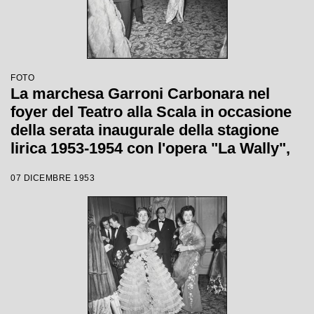
FOTO
La marchesa Garroni Carbonara nel
foyer del Teatro alla Scala in occasione
della serata inaugurale della stagione
lirica 1953-1954 con l'opera "La Wally",
di Alfredo Catalani, diretta da Carlo
07 DICEMBRE 1953
Maria Giulini, con la regia di Tatiana
Pavlova