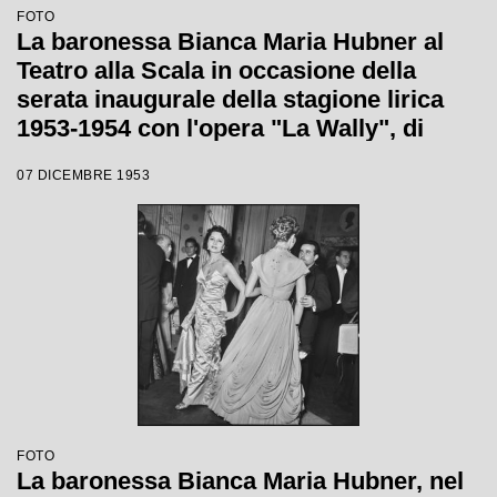
FOTO
La baronessa Bianca Maria Hubner al
Teatro alla Scala in occasione della
serata inaugurale della stagione lirica
1953-1954 con l'opera "La Wally", di
Alfredo Catalani, diretta da Carlo Maria
07 DICEMBRE 1953
Giulini, con la regia di Tatiana Pavlova
FOTO
La baronessa Bianca Maria Hubner, nel