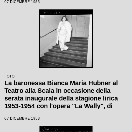
07 DICEMBRE 1953
Giulini, con la regia di Tatiana Pavlova
FOTO
La baronessa Bianca Maria Hubner al
Teatro alla Scala in occasione della
serata inaugurale della stagione lirica
1953-1954 con l'opera "La Wally", di
Alfredo Catalani, diretta da Carlo Maria
07 DICEMBRE 1953
Giulini, con la regia di Tatiana Pavlova