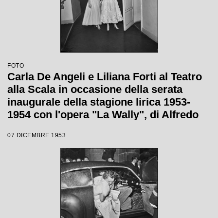
FOTO
Carla De Angeli e Liliana Forti al Teatro
alla Scala in occasione della serata
inaugurale della stagione lirica 1953-
1954 con l'opera "La Wally", di Alfredo
Catalani, diretta da Carlo Maria Giulini,
07 DICEMBRE 1953
con la regia di Tatiana Pavlova