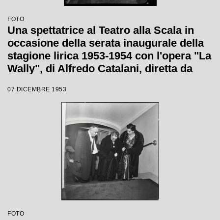
FOTO
Una spettatrice al Teatro alla Scala in
occasione della serata inaugurale della
stagione lirica 1953-1954 con l'opera "La
Wally", di Alfredo Catalani, diretta da
Carlo Maria Giulini, con la regia di
07 DICEMBRE 1953
Tatiana Pavlova
FOTO