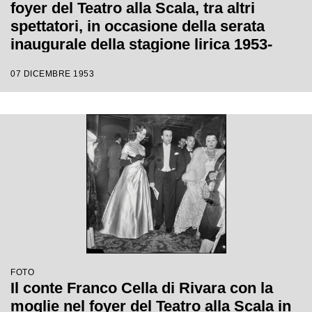
foyer del Teatro alla Scala, tra altri
spettatori, in occasione della serata
inaugurale della stagione lirica 1953-
1954 con l'opera "La Wally", di Alfredo
07 DICEMBRE 1953
Catalani, diretta da Carlo Maria Giulini,
con la regia di Tatiana Pavlova
FOTO
Il conte Franco Cella di Rivara con la
moglie nel foyer del Teatro alla Scala in