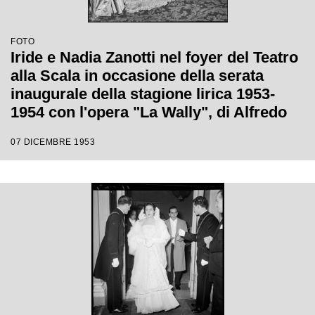
FOTO
Iride e Nadia Zanotti nel foyer del Teatro
alla Scala in occasione della serata
inaugurale della stagione lirica 1953-
1954 con l'opera "La Wally", di Alfredo
Catalani, diretta da Carlo Maria Giulini,
07 DICEMBRE 1953
con la regia di Tatiana Pavlova