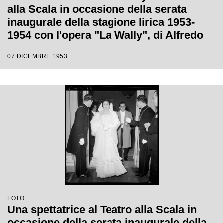
alla Scala in occasione della serata
inaugurale della stagione lirica 1953-
1954 con l'opera "La Wally", di Alfredo
Catalani, diretta da Carlo Maria Giulini,
07 DICEMBRE 1953
con la regia di Tatiana Pavlova
FOTO
Una spettatrice al Teatro alla Scala in
occasione della serata inaugurale della