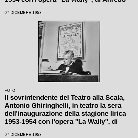
Catalani, diretta da Carlo Maria Giulini,
07 DICEMBRE 1953
con la regia di Tatiana Pavlova
FOTO
Il sovrintendente del Teatro alla Scala,
Antonio Ghiringhelli, in teatro la sera
dell'inaugurazione della stagione lirica
1953-1954 con l'opera "La Wally", di
Alfredo Catalani, diretta da Carlo Maria
07 DICEMBRE 1953
Giulini, con la regia di Tatiana Pavlova;