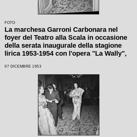
FOTO
La marchesa Garroni Carbonara nel
foyer del Teatro alla Scala in occasione
della serata inaugurale della stagione
lirica 1953-1954 con l'opera "La Wally",
di Alfredo Catalani, diretta da Carlo
07 DICEMBRE 1953
Maria Giulini, con la regia di Tatiana
Pavlova