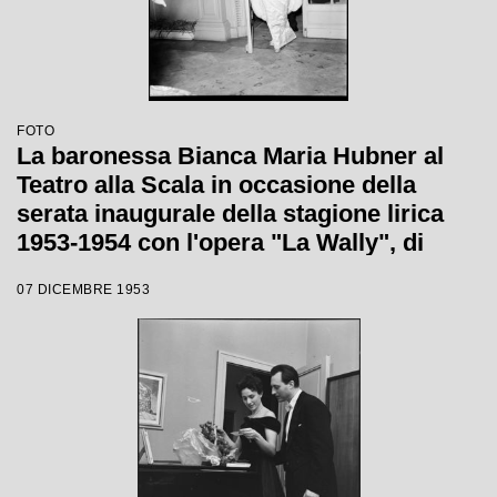
FOTO
La baronessa Bianca Maria Hubner al
Teatro alla Scala in occasione della
serata inaugurale della stagione lirica
1953-1954 con l'opera "La Wally", di
Alfredo Catalani, diretta da Carlo Maria
07 DICEMBRE 1953
Giulini, con la regia di Tatiana Pavlova