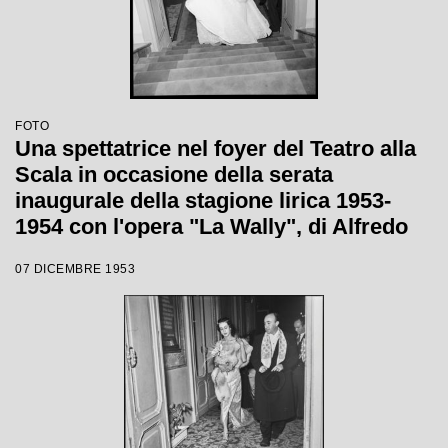
FOTO
Una spettatrice nel foyer del Teatro alla
Scala in occasione della serata
inaugurale della stagione lirica 1953-
1954 con l'opera "La Wally", di Alfredo
Catalani, diretta da Carlo Maria Giulini,
07 DICEMBRE 1953
con la regia di Tatiana Pavlova