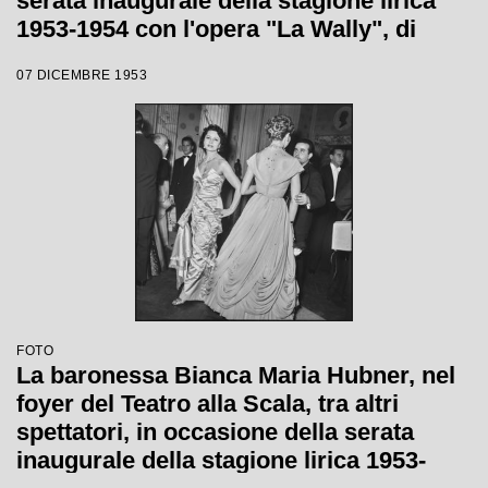
serata inaugurale della stagione lirica
1953-1954 con l'opera "La Wally", di
Alfredo Catalani, diretta da Carlo Maria
07 DICEMBRE 1953
Giulini, con la regia di Tatiana Pavlova
FOTO
La baronessa Bianca Maria Hubner, nel
foyer del Teatro alla Scala, tra altri
spettatori, in occasione della serata
inaugurale della stagione lirica 1953-