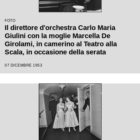
FOTO
Il direttore d'orchestra Carlo Maria
Giulini con la moglie Marcella De
Girolami, in camerino al Teatro alla
Scala, in occasione della serata
inaugurale della stagione lirica 1953-
07 DICEMBRE 1953
1954 con l'opera "La Wally", di Alfredo
Catalani, con la regia di Tatiana Pavlova
e la direzione di Giulini stesso