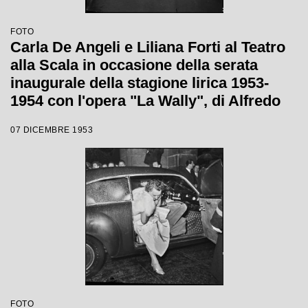
FOTO
Carla De Angeli e Liliana Forti al Teatro
alla Scala in occasione della serata
inaugurale della stagione lirica 1953-
1954 con l'opera "La Wally", di Alfredo
Catalani, diretta da Carlo Maria Giulini,
07 DICEMBRE 1953
con la regia di Tatiana Pavlova
FOTO