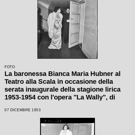
FOTO
La baronessa Bianca Maria Hubner al
Teatro alla Scala in occasione della
serata inaugurale della stagione lirica
1953-1954 con l'opera "La Wally", di
Alfredo Catalani, diretta da Carlo Maria
07 DICEMBRE 1953
Giulini, con la regia di Tatiana Pavlova