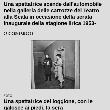
Una spettatrice scende dall'automobile
nella galleria delle carrozze del Teatro
alla Scala in occasione della serata
inaugurale della stagione lirica 1953-
1954 con l'opera "La Wally", di Alfredo
07 DICEMBRE 1953
Catalani, diretta da Carlo Maria Giulini,
con la regia di Tatiana Pavlova
FOTO
Una spettatrice del loggione, con le
galosce ai piedi, la sera