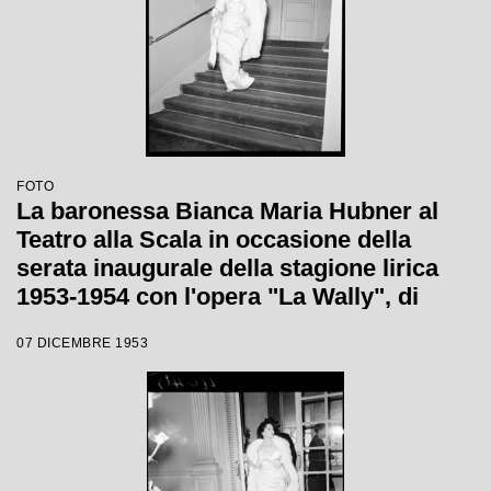
FOTO
La baronessa Bianca Maria Hubner al
Teatro alla Scala in occasione della
serata inaugurale della stagione lirica
1953-1954 con l'opera "La Wally", di
Alfredo Catalani, diretta da Carlo Maria
07 DICEMBRE 1953
Giulini, con la regia di Tatiana Pavlova