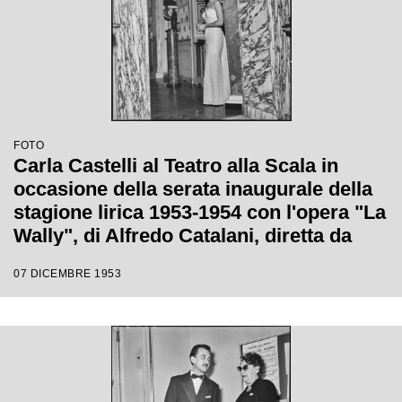
FOTO
Carla Castelli al Teatro alla Scala in
occasione della serata inaugurale della
stagione lirica 1953-1954 con l'opera "La
Wally", di Alfredo Catalani, diretta da
Carlo Maria Giulini, con la regia di
07 DICEMBRE 1953
Tatiana Pavlova