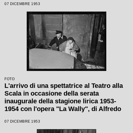
07 DICEMBRE 1953
Giulini, con la regia di Tatiana Pavlova
FOTO
L'arrivo di una spettatrice al Teatro alla
Scala in occasione della serata
inaugurale della stagione lirica 1953-
1954 con l'opera "La Wally", di Alfredo
Catalani, diretta da Carlo Maria Giulini,
07 DICEMBRE 1953
con la regia di Tatiana Pavlova