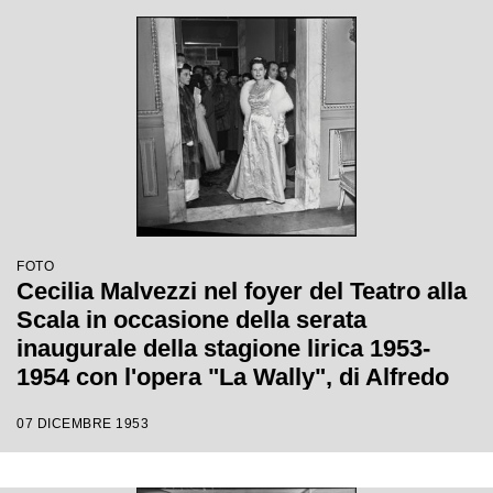
alle sue spalle la locandina dell'opera.
FOTO
Cecilia Malvezzi nel foyer del Teatro alla
Scala in occasione della serata
inaugurale della stagione lirica 1953-
1954 con l'opera "La Wally", di Alfredo
Catalani, diretta da Carlo Maria Giulini,
07 DICEMBRE 1953
con la regia di Tatiana Pavlova