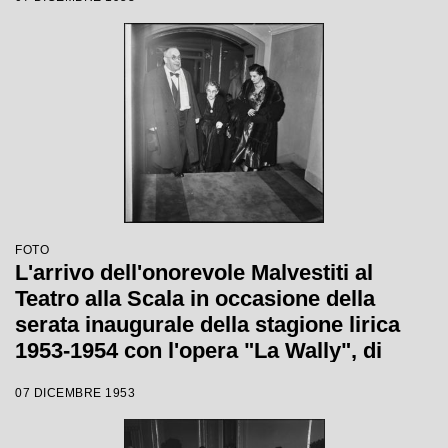
Carlo Maria Giulini, con la regia di
Tatiana Pavlova
FOTO
L'arrivo dell'onorevole Malvestiti al
Teatro alla Scala in occasione della
serata inaugurale della stagione lirica
1953-1954 con l'opera "La Wally", di
Alfredo Catalani, diretta da Carlo Maria
07 DICEMBRE 1953
Giulini, con la regia di Tatiana Pavlova