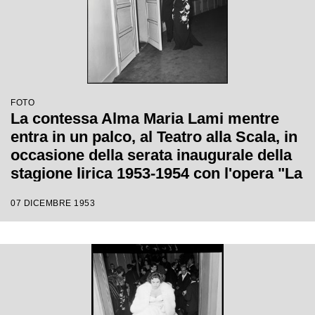
FOTO
La contessa Alma Maria Lami mentre
entra in un palco, al Teatro alla Scala, in
occasione della serata inaugurale della
stagione lirica 1953-1954 con l'opera "La
Wally", di Alfredo Catalani, diretta da
07 DICEMBRE 1953
Carlo Maria Giulini, con la regia di
Tatiana Pavlova