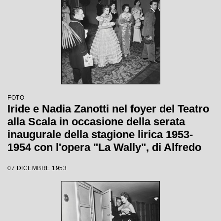
FOTO
Iride e Nadia Zanotti nel foyer del Teatro
alla Scala in occasione della serata
inaugurale della stagione lirica 1953-
1954 con l'opera "La Wally", di Alfredo
Catalani, diretta da Carlo Maria Giulini,
07 DICEMBRE 1953
con la regia di Tatiana Pavlova