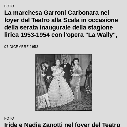
FOTO
La marchesa Garroni Carbonara nel
foyer del Teatro alla Scala in occasione
della serata inaugurale della stagione
lirica 1953-1954 con l'opera "La Wally",
di Alfredo Catalani, diretta da Carlo
07 DICEMBRE 1953
Maria Giulini, con la regia di Tatiana
Pavlova
FOTO
Iride e Nadia Zanotti nel foyer del Teatro