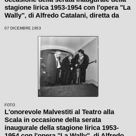
stagione lirica 1953-1954 con l'opera "La
Wally", di Alfredo Catalani, diretta da
Carlo Maria Giulini, con la regia di
07 DICEMBRE 1953
Tatiana Pavlova
FOTO
L'onorevole Malvestiti al Teatro alla
Scala in occasione della serata
inaugurale della stagione lirica 1953-
1954 con l'opera "La Wally", di Alfredo