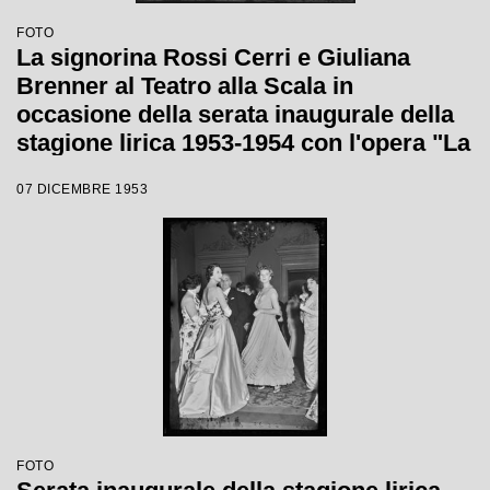
FOTO
La signorina Rossi Cerri e Giuliana
Brenner al Teatro alla Scala in
occasione della serata inaugurale della
stagione lirica 1953-1954 con l'opera "La
Wally", di Alfredo Catalani, diretta da
07 DICEMBRE 1953
Carlo Maria Giulini, con la regia di
Tatiana Pavlova
FOTO