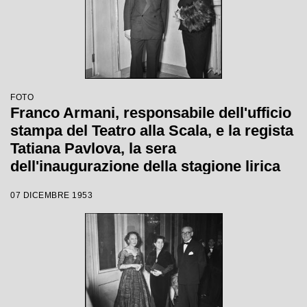
FOTO
Franco Armani, responsabile dell'ufficio
stampa del Teatro alla Scala, e la regista
Tatiana Pavlova, la sera
dell'inaugurazione della stagione lirica
1953-1954 con l'opera "La Wally", di
07 DICEMBRE 1953
Alfredo Catalani, diretta da Carlo Maria
Giulini, con la regia della Pavlova stessa