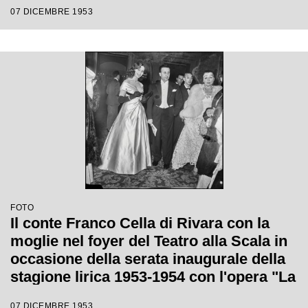
1954 con l'opera "La Wally", di Alfredo
07 DICEMBRE 1953
Catalani, diretta da Carlo Maria Giulini,
con la regia di Tatiana Pavlova
FOTO
Il conte Franco Cella di Rivara con la
moglie nel foyer del Teatro alla Scala in
occasione della serata inaugurale della
stagione lirica 1953-1954 con l'opera "La
Wally", di Alfredo Catalani, diretta da
07 DICEMBRE 1953