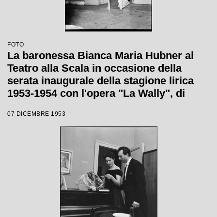
FOTO
La baronessa Bianca Maria Hubner al
Teatro alla Scala in occasione della
serata inaugurale della stagione lirica
1953-1954 con l'opera "La Wally", di
Alfredo Catalani, diretta da Carlo Maria
07 DICEMBRE 1953
Giulini, con la regia di Tatiana Pavlova