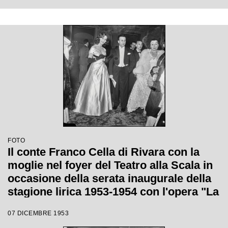
Catalani, diretta da Carlo Maria Giulini,
con la regia di Tatiana Pavlova
FOTO
Il conte Franco Cella di Rivara con la
moglie nel foyer del Teatro alla Scala in
occasione della serata inaugurale della
stagione lirica 1953-1954 con l'opera "La
Wally", di Alfredo Catalani, diretta da
07 DICEMBRE 1953
Carlo Maria Giulini, con la regia di