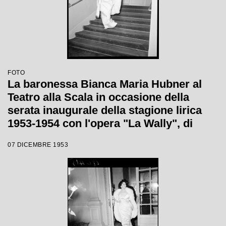
FOTO
La baronessa Bianca Maria Hubner al
Teatro alla Scala in occasione della
serata inaugurale della stagione lirica
1953-1954 con l'opera "La Wally", di
Alfredo Catalani, diretta da Carlo Maria
07 DICEMBRE 1953
Giulini, con la regia di Tatiana Pavlova