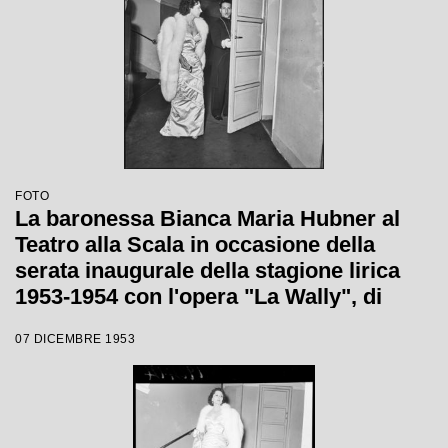
FOTO
La baronessa Bianca Maria Hubner al
Teatro alla Scala in occasione della
serata inaugurale della stagione lirica
1953-1954 con l'opera "La Wally", di
Alfredo Catalani, diretta da Carlo Maria
07 DICEMBRE 1953
Giulini, con la regia di Tatiana Pavlova