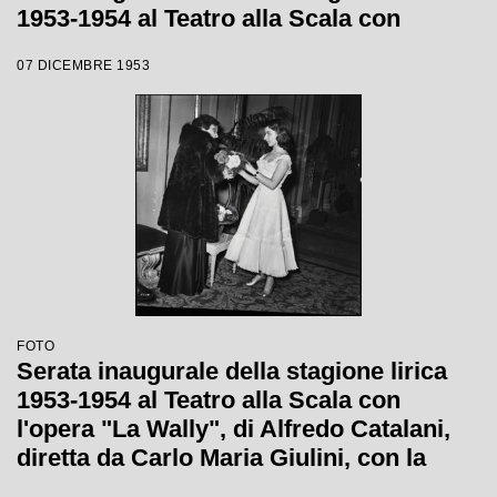
1953-1954 al Teatro alla Scala con
l'opera "La Wally", di Alfredo Catalani,
07 DICEMBRE 1953
diretta da Carlo Maria Giulini
FOTO
Serata inaugurale della stagione lirica
1953-1954 al Teatro alla Scala con
l'opera "La Wally", di Alfredo Catalani,
diretta da Carlo Maria Giulini, con la
regia di Tatiana Pavlova