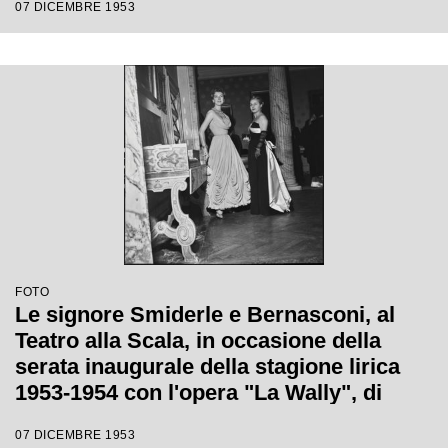
07 DICEMBRE 1953
FOTO
Le signore Smiderle e Bernasconi, al
Teatro alla Scala, in occasione della
serata inaugurale della stagione lirica
1953-1954 con l'opera "La Wally", di
Alfredo Catalani, diretta da Carlo Maria
07 DICEMBRE 1953
Giulini, con la regia di Tatiana Pavlova