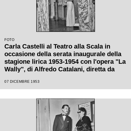
FOTO
Carla Castelli al Teatro alla Scala in
occasione della serata inaugurale della
stagione lirica 1953-1954 con l'opera "La
Wally", di Alfredo Catalani, diretta da
Carlo Maria Giulini, con la regia di
07 DICEMBRE 1953
Tatiana Pavlova