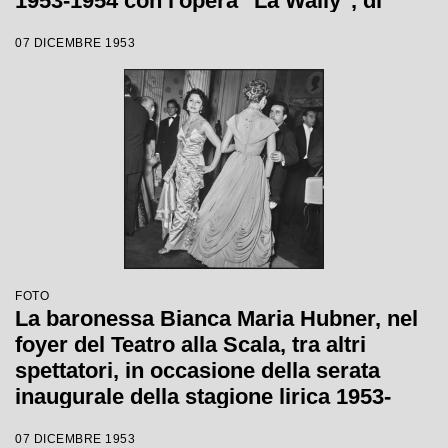
1953-1954 con l'opera "La Wally", di
Alfredo Catalani, diretta da Carlo Maria
07 DICEMBRE 1953
Giulini, con la regia di Tatiana Pavlova
FOTO
La baronessa Bianca Maria Hubner, nel
foyer del Teatro alla Scala, tra altri
spettatori, in occasione della serata
inaugurale della stagione lirica 1953-
1954 con l'opera "La Wally", di Alfredo
07 DICEMBRE 1953