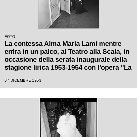
FOTO
La contessa Alma Maria Lami mentre
entra in un palco, al Teatro alla Scala, in
occasione della serata inaugurale della
stagione lirica 1953-1954 con l'opera "La
Wally", di Alfredo Catalani, diretta da
07 DICEMBRE 1953
Carlo Maria Giulini, con la regia di
Tatiana Pavlova