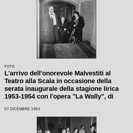
Tatiana Pavlova
FOTO
L'arrivo dell'onorevole Malvestiti al
Teatro alla Scala in occasione della
serata inaugurale della stagione lirica
1953-1954 con l'opera "La Wally", di
Alfredo Catalani, diretta da Carlo Maria
07 DICEMBRE 1953
Giulini, con la regia di Tatiana Pavlova