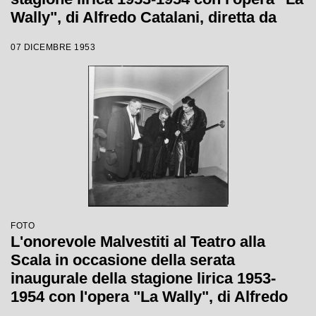
Wally", di Alfredo Catalani, diretta da
Carlo Maria Giulini, con la regia di
07 DICEMBRE 1953
Tatiana Pavlova
FOTO
L'onorevole Malvestiti al Teatro alla
Scala in occasione della serata
inaugurale della stagione lirica 1953-
1954 con l'opera "La Wally", di Alfredo
Catalani, diretta da Carlo Maria Giulini,