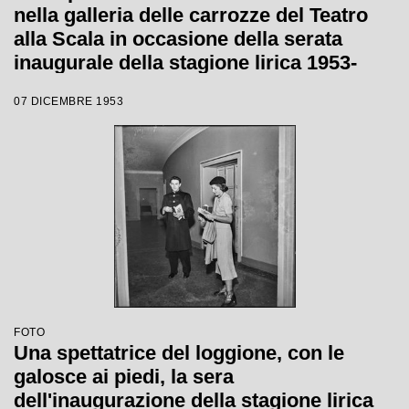
nella galleria delle carrozze del Teatro
alla Scala in occasione della serata
inaugurale della stagione lirica 1953-
1954 con l'opera "La Wally", di Alfredo
07 DICEMBRE 1953
Catalani, diretta da Carlo Maria Giulini,
con la regia di Tatiana Pavlova
FOTO
Una spettatrice del loggione, con le
galosce ai piedi, la sera
dell'inaugurazione della stagione lirica