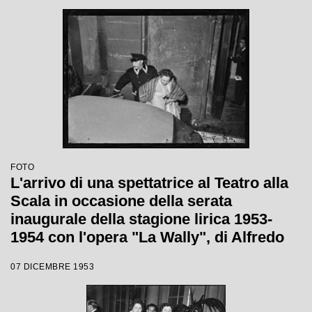
FOTO
L'arrivo di una spettatrice al Teatro alla
Scala in occasione della serata
inaugurale della stagione lirica 1953-
1954 con l'opera "La Wally", di Alfredo
Catalani, diretta da Carlo Maria Giulini,
07 DICEMBRE 1953
con la regia di Tatiana Pavlova