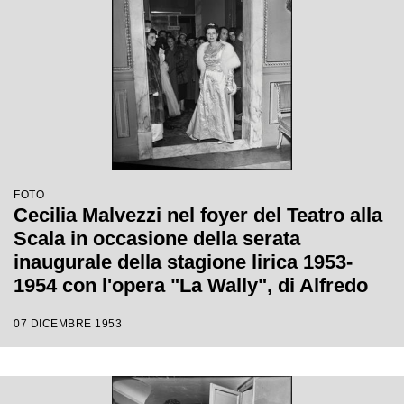
FOTO
Cecilia Malvezzi nel foyer del Teatro alla
Scala in occasione della serata
inaugurale della stagione lirica 1953-
1954 con l'opera "La Wally", di Alfredo
Catalani, diretta da Carlo Maria Giulini,
07 DICEMBRE 1953
con la regia di Tatiana Pavlova