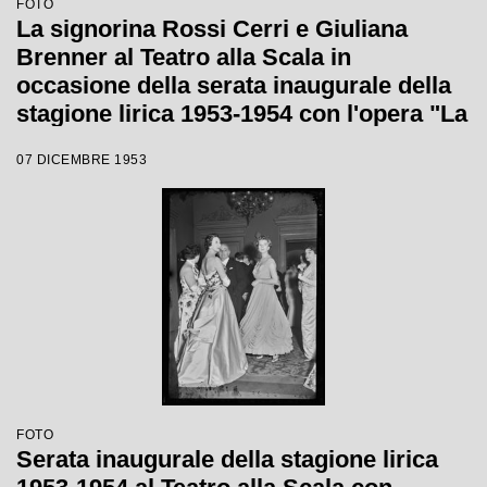
FOTO
La signorina Rossi Cerri e Giuliana
Brenner al Teatro alla Scala in
occasione della serata inaugurale della
stagione lirica 1953-1954 con l'opera "La
Wally", di Alfredo Catalani, diretta da
07 DICEMBRE 1953
Carlo Maria Giulini, con la regia di
Tatiana Pavlova
FOTO
Serata inaugurale della stagione lirica