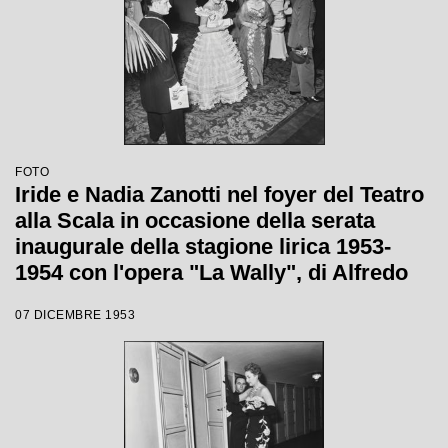
FOTO
Iride e Nadia Zanotti nel foyer del Teatro
alla Scala in occasione della serata
inaugurale della stagione lirica 1953-
1954 con l'opera "La Wally", di Alfredo
Catalani, diretta da Carlo Maria Giulini,
07 DICEMBRE 1953
con la regia di Tatiana Pavlova