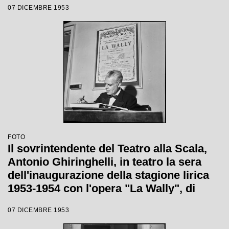
07 DICEMBRE 1953
con la regia di Tatiana Pavlova
FOTO
Il sovrintendente del Teatro alla Scala,
Antonio Ghiringhelli, in teatro la sera
dell'inaugurazione della stagione lirica
1953-1954 con l'opera "La Wally", di
Alfredo Catalani, diretta da Carlo Maria
07 DICEMBRE 1953
Giulini, con la regia di Tatiana Pavlova;
alle sue spalle la locandina dell'opera.