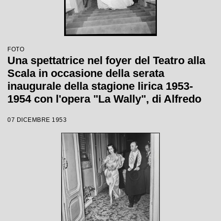
FOTO
Una spettatrice nel foyer del Teatro alla
Scala in occasione della serata
inaugurale della stagione lirica 1953-
1954 con l'opera "La Wally", di Alfredo
Catalani, diretta da Carlo Maria Giulini,
07 DICEMBRE 1953
con la regia di Tatiana Pavlova