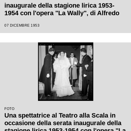
inaugurale della stagione lirica 1953-
1954 con l'opera "La Wally", di Alfredo
Catalani, diretta da Carlo Maria Giulini,
07 DICEMBRE 1953
con la regia di Tatiana Pavlova
FOTO
Una spettatrice al Teatro alla Scala in
occasione della serata inaugurale della
stagione lirica 1953-1954 con l'opera "La