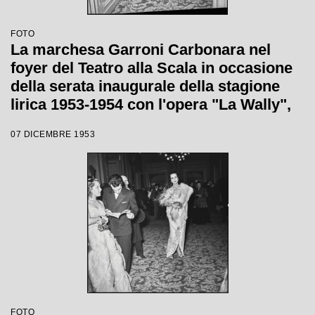
FOTO
La marchesa Garroni Carbonara nel
foyer del Teatro alla Scala in occasione
della serata inaugurale della stagione
lirica 1953-1954 con l'opera "La Wally",
di Alfredo Catalani, diretta da Carlo
07 DICEMBRE 1953
Maria Giulini, con la regia di Tatiana
Pavlova
FOTO