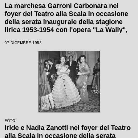
La marchesa Garroni Carbonara nel
foyer del Teatro alla Scala in occasione
della serata inaugurale della stagione
lirica 1953-1954 con l'opera "La Wally",
di Alfredo Catalani, diretta da Carlo
07 DICEMBRE 1953
Maria Giulini, con la regia di Tatiana
Pavlova
FOTO
Iride e Nadia Zanotti nel foyer del Teatro
alla Scala in occasione della serata