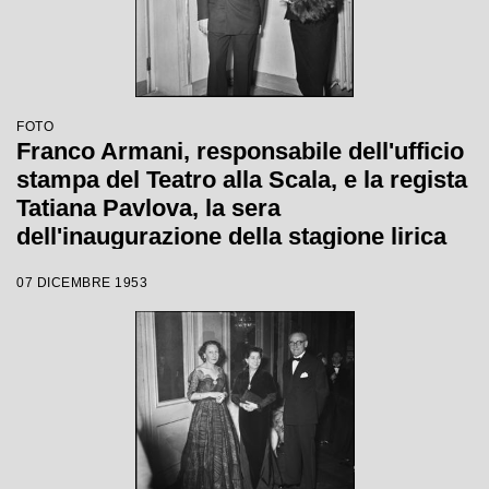
FOTO
Franco Armani, responsabile dell'ufficio
stampa del Teatro alla Scala, e la regista
Tatiana Pavlova, la sera
dell'inaugurazione della stagione lirica
1953-1954 con l'opera "La Wally", di
07 DICEMBRE 1953
Alfredo Catalani, diretta da Carlo Maria
Giulini, con la regia della Pavlova stessa