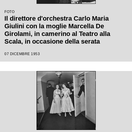
FOTO
Il direttore d'orchestra Carlo Maria
Giulini con la moglie Marcella De
Girolami, in camerino al Teatro alla
Scala, in occasione della serata
inaugurale della stagione lirica 1953-
07 DICEMBRE 1953
1954 con l'opera "La Wally", di Alfredo
Catalani, con la regia di Tatiana Pavlova
e la direzione di Giulini stesso