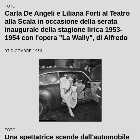
FOTO
Carla De Angeli e Liliana Forti al Teatro
alla Scala in occasione della serata
inaugurale della stagione lirica 1953-
1954 con l'opera "La Wally", di Alfredo
Catalani, diretta da Carlo Maria Giulini,
07 DICEMBRE 1953
con la regia di Tatiana Pavlova
FOTO
Una spettatrice scende dall'automobile