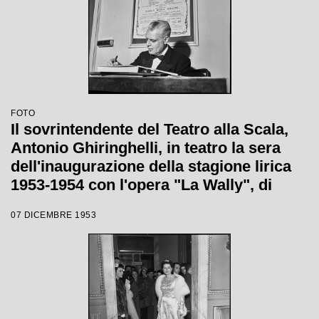
FOTO
Il sovrintendente del Teatro alla Scala,
Antonio Ghiringhelli, in teatro la sera
dell'inaugurazione della stagione lirica
1953-1954 con l'opera "La Wally", di
Alfredo Catalani, diretta da Carlo Maria
07 DICEMBRE 1953
Giulini, con la regia di Tatiana Pavlova;
alle sue spalle la locandina dell'opera.