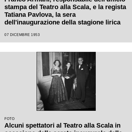
stampa del Teatro alla Scala, e la regista
Tatiana Pavlova, la sera
dell'inaugurazione della stagione lirica
1953-1954 con l'opera "La Wally", di
07 DICEMBRE 1953
Alfredo Catalani, diretta da Carlo Maria
Giulini, con la regia della Pavlova stessa
FOTO
Alcuni spettatori al Teatro alla Scala in