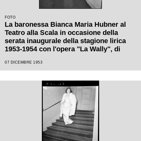
FOTO
La baronessa Bianca Maria Hubner al
Teatro alla Scala in occasione della
serata inaugurale della stagione lirica
1953-1954 con l'opera "La Wally", di
Alfredo Catalani, diretta da Carlo Maria
07 DICEMBRE 1953
Giulini, con la regia di Tatiana Pavlova