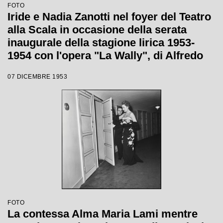
FOTO
Iride e Nadia Zanotti nel foyer del Teatro
alla Scala in occasione della serata
inaugurale della stagione lirica 1953-
1954 con l'opera "La Wally", di Alfredo
Catalani, diretta da Carlo Maria Giulini,
07 DICEMBRE 1953
con la regia di Tatiana Pavlova
FOTO
La contessa Alma Maria Lami mentre