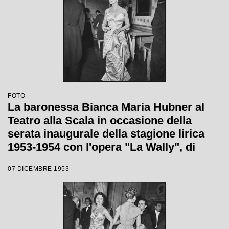
FOTO
La baronessa Bianca Maria Hubner al
Teatro alla Scala in occasione della
serata inaugurale della stagione lirica
1953-1954 con l'opera "La Wally", di
Alfredo Catalani, diretta da Carlo Maria
07 DICEMBRE 1953
Giulini, con la regia di Tatiana Pavlova