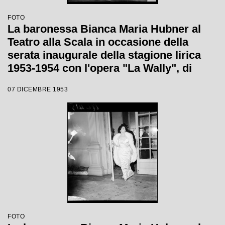
FOTO
La baronessa Bianca Maria Hubner al
Teatro alla Scala in occasione della
serata inaugurale della stagione lirica
1953-1954 con l'opera "La Wally", di
Alfredo Catalani, diretta da Carlo Maria
07 DICEMBRE 1953
Giulini, con la regia di Tatiana Pavlova
FOTO