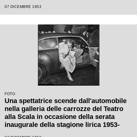
Catalani, diretta da Carlo Maria Giulini,
07 DICEMBRE 1953
con la regia di Tatiana Pavlova
FOTO
Una spettatrice scende dall'automobile
nella galleria delle carrozze del Teatro
alla Scala in occasione della serata
inaugurale della stagione lirica 1953-
1954 con l'opera "La Wally", di Alfredo