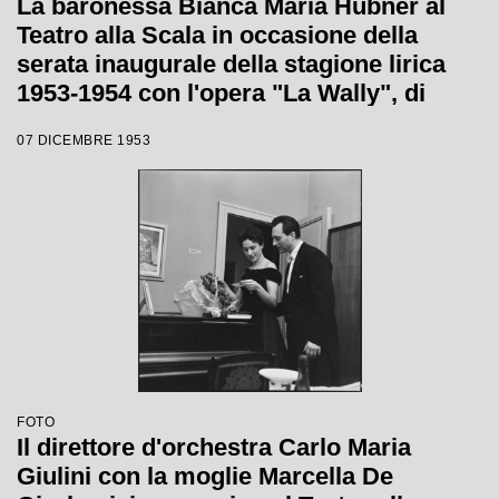
La baronessa Bianca Maria Hubner al
Teatro alla Scala in occasione della
serata inaugurale della stagione lirica
1953-1954 con l'opera "La Wally", di
Alfredo Catalani, diretta da Carlo Maria
07 DICEMBRE 1953
Giulini, con la regia di Tatiana Pavlova
FOTO
Il direttore d'orchestra Carlo Maria
Giulini con la moglie Marcella De