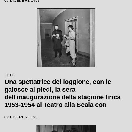
07 DICEMBRE 1953
Catalani, diretta da Carlo Maria Giulini,
con la regia di Tatiana Pavlova
FOTO
Una spettatrice del loggione, con le
galosce ai piedi, la sera
dell'inaugurazione della stagione lirica
1953-1954 al Teatro alla Scala con
l'opera "La Wally", di Alfredo Catalani,
07 DICEMBRE 1953
diretta da Carlo Maria Giulini