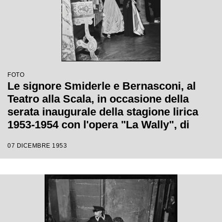
FOTO
Le signore Smiderle e Bernasconi, al
Teatro alla Scala, in occasione della
serata inaugurale della stagione lirica
1953-1954 con l'opera "La Wally", di
Alfredo Catalani, diretta da Carlo Maria
07 DICEMBRE 1953
Giulini, con la regia di Tatiana Pavlova