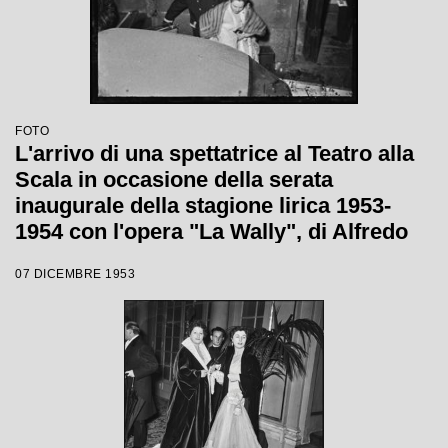
FOTO
L'arrivo di una spettatrice al Teatro alla
Scala in occasione della serata
inaugurale della stagione lirica 1953-
1954 con l'opera "La Wally", di Alfredo
Catalani, diretta da Carlo Maria Giulini,
07 DICEMBRE 1953
con la regia di Tatiana Pavlova