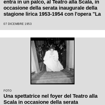
entra in un palco, al Teatro alla Scala, in
occasione della serata inaugurale della
stagione lirica 1953-1954 con l'opera "La
Wally", di Alfredo Catalani, diretta da
07 DICEMBRE 1953
Carlo Maria Giulini, con la regia di
Tatiana Pavlova
FOTO
Una spettatrice nel foyer del Teatro alla
Scala in occasione della serata