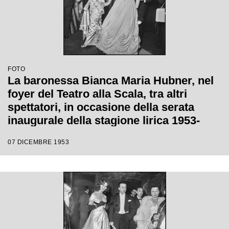
FOTO
La baronessa Bianca Maria Hubner, nel
foyer del Teatro alla Scala, tra altri
spettatori, in occasione della serata
inaugurale della stagione lirica 1953-
1954 con l'opera "La Wally", di Alfredo
07 DICEMBRE 1953
Catalani, diretta da Carlo Maria Giulini,
con la regia di Tatiana Pavlova