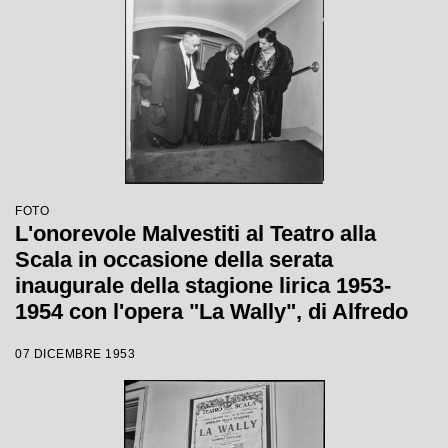
FOTO
L'onorevole Malvestiti al Teatro alla
Scala in occasione della serata
inaugurale della stagione lirica 1953-
1954 con l'opera "La Wally", di Alfredo
Catalani, diretta da Carlo Maria Giulini,
07 DICEMBRE 1953
con la regia di Tatiana Pavlova