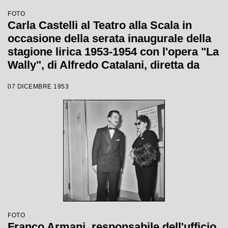
FOTO
Carla Castelli al Teatro alla Scala in
occasione della serata inaugurale della
stagione lirica 1953-1954 con l'opera "La
Wally", di Alfredo Catalani, diretta da
Carlo Maria Giulini, con la regia di
07 DICEMBRE 1953
Tatiana Pavlova
FOTO
Franco Armani, responsabile dell'ufficio