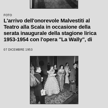
FOTO
L'arrivo dell'onorevole Malvestiti al
Teatro alla Scala in occasione della
serata inaugurale della stagione lirica
1953-1954 con l'opera "La Wally", di
Alfredo Catalani, diretta da Carlo Maria
07 DICEMBRE 1953
Giulini, con la regia di Tatiana Pavlova