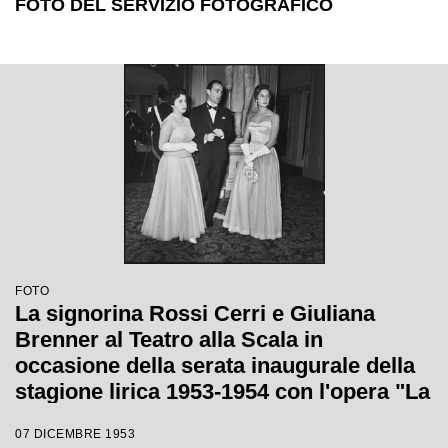
FOTO DEL SERVIZIO FOTOGRAFICO
FOTO
La signorina Rossi Cerri e Giuliana
Brenner al Teatro alla Scala in
occasione della serata inaugurale della
stagione lirica 1953-1954 con l'opera "La
Wally", di Alfredo Catalani, diretta da
07 DICEMBRE 1953
Carlo Maria Giulini, con la regia di