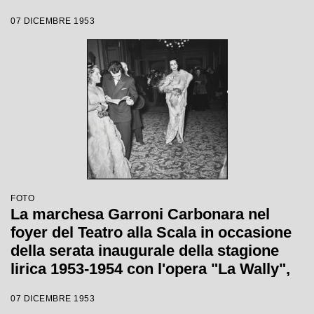
di Alfredo Catalani, diretta da Carlo
07 DICEMBRE 1953
Maria Giulini, con la regia di Tatiana
Pavlova
FOTO
La marchesa Garroni Carbonara nel
foyer del Teatro alla Scala in occasione
della serata inaugurale della stagione
lirica 1953-1954 con l'opera "La Wally",
di Alfredo Catalani, diretta da Carlo
07 DICEMBRE 1953
Maria Giulini, con la regia di Tatiana