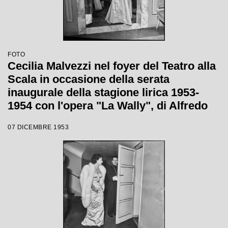
FOTO
Cecilia Malvezzi nel foyer del Teatro alla
Scala in occasione della serata
inaugurale della stagione lirica 1953-
1954 con l'opera "La Wally", di Alfredo
Catalani, diretta da Carlo Maria Giulini,
07 DICEMBRE 1953
con la regia di Tatiana Pavlova