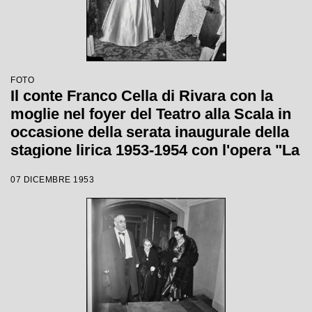
FOTO
Il conte Franco Cella di Rivara con la
moglie nel foyer del Teatro alla Scala in
occasione della serata inaugurale della
stagione lirica 1953-1954 con l'opera "La
Wally", di Alfredo Catalani, diretta da
07 DICEMBRE 1953
Carlo Maria Giulini, con la regia di
Tatiana Pavlova