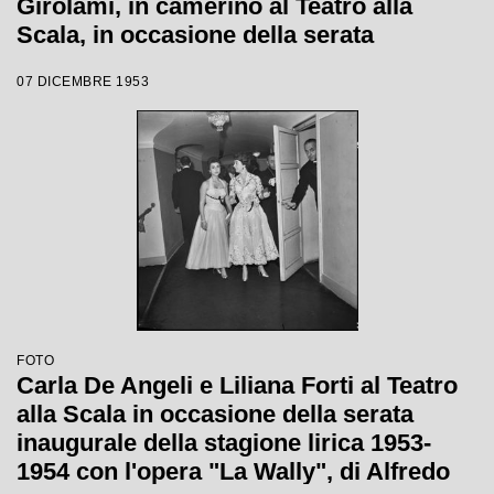
Girolami, in camerino al Teatro alla
Scala, in occasione della serata
inaugurale della stagione lirica 1953-
07 DICEMBRE 1953
1954 con l'opera "La Wally", di Alfredo
Catalani, con la regia di Tatiana Pavlova
e la direzione di Giulini stesso
FOTO
Carla De Angeli e Liliana Forti al Teatro
alla Scala in occasione della serata
inaugurale della stagione lirica 1953-
1954 con l'opera "La Wally", di Alfredo