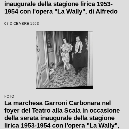
inaugurale della stagione lirica 1953-
1954 con l'opera "La Wally", di Alfredo
Catalani, diretta da Carlo Maria Giulini,
07 DICEMBRE 1953
con la regia di Tatiana Pavlova
FOTO
La marchesa Garroni Carbonara nel
foyer del Teatro alla Scala in occasione
della serata inaugurale della stagione
lirica 1953-1954 con l'opera "La Wally",