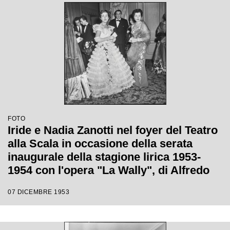
Pavlova
FOTO
Iride e Nadia Zanotti nel foyer del Teatro
alla Scala in occasione della serata
inaugurale della stagione lirica 1953-
1954 con l'opera "La Wally", di Alfredo
Catalani, diretta da Carlo Maria Giulini,
07 DICEMBRE 1953
con la regia di Tatiana Pavlova