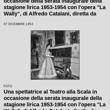
occasione della serata inaugurale della
stagione lirica 1953-1954 con l'opera "La
Wally", di Alfredo Catalani, diretta da
Carlo Maria Giulini, con la regia di
07 DICEMBRE 1953
Tatiana Pavlova
FOTO
Una spettatrice al Teatro alla Scala in
occasione della serata inaugurale della
stagione lirica 1953-1954 con l'opera "La