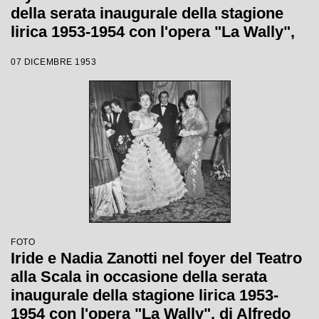
della serata inaugurale della stagione
lirica 1953-1954 con l'opera "La Wally",
di Alfredo Catalani, diretta da Carlo
07 DICEMBRE 1953
Maria Giulini, con la regia di Tatiana
Pavlova
FOTO
Iride e Nadia Zanotti nel foyer del Teatro
alla Scala in occasione della serata
inaugurale della stagione lirica 1953-
1954 con l'opera "La Wally", di Alfredo