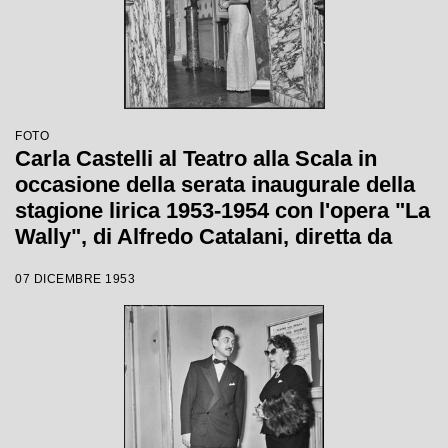
FOTO
Carla Castelli al Teatro alla Scala in
occasione della serata inaugurale della
stagione lirica 1953-1954 con l'opera "La
Wally", di Alfredo Catalani, diretta da
Carlo Maria Giulini, con la regia di
07 DICEMBRE 1953
Tatiana Pavlova