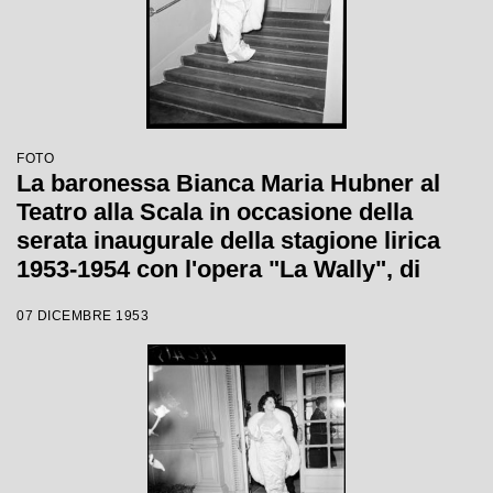
FOTO
La baronessa Bianca Maria Hubner al
Teatro alla Scala in occasione della
serata inaugurale della stagione lirica
1953-1954 con l'opera "La Wally", di
Alfredo Catalani, diretta da Carlo Maria
07 DICEMBRE 1953
Giulini, con la regia di Tatiana Pavlova