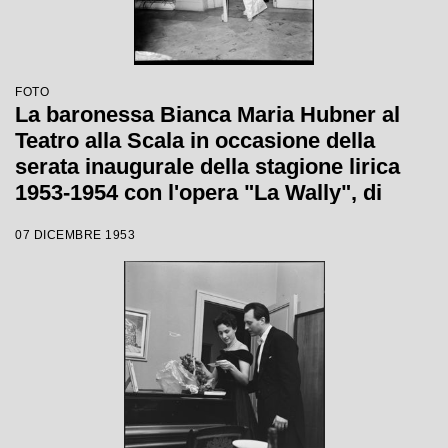
FOTO
La baronessa Bianca Maria Hubner al
Teatro alla Scala in occasione della
serata inaugurale della stagione lirica
1953-1954 con l'opera "La Wally", di
Alfredo Catalani, diretta da Carlo Maria
07 DICEMBRE 1953
Giulini, con la regia di Tatiana Pavlova