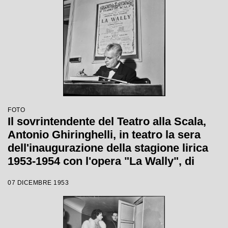
FOTO
Il sovrintendente del Teatro alla Scala,
Antonio Ghiringhelli, in teatro la sera
dell'inaugurazione della stagione lirica
1953-1954 con l'opera "La Wally", di
Alfredo Catalani, diretta da Carlo Maria
07 DICEMBRE 1953
Giulini, con la regia di Tatiana Pavlova;
alle sue spalle la locandina dell'opera.