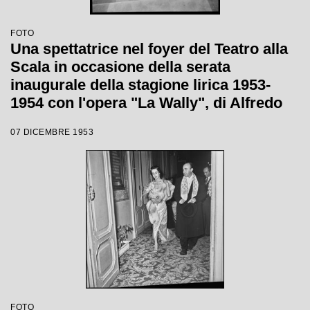
FOTO
Una spettatrice nel foyer del Teatro alla
Scala in occasione della serata
inaugurale della stagione lirica 1953-
1954 con l'opera "La Wally", di Alfredo
Catalani, diretta da Carlo Maria Giulini,
07 DICEMBRE 1953
con la regia di Tatiana Pavlova
FOTO