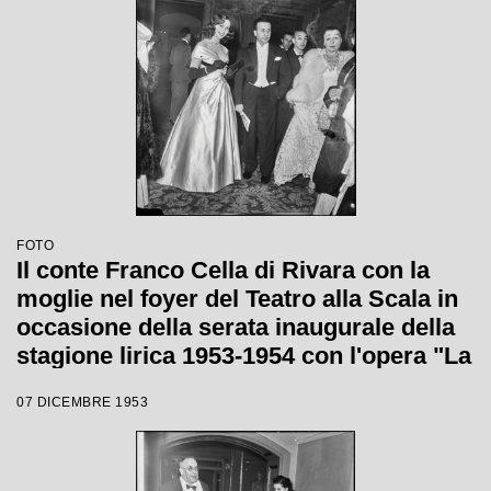
FOTO
Il conte Franco Cella di Rivara con la
moglie nel foyer del Teatro alla Scala in
occasione della serata inaugurale della
stagione lirica 1953-1954 con l'opera "La
Wally", di Alfredo Catalani, diretta da
07 DICEMBRE 1953
Carlo Maria Giulini, con la regia di
Tatiana Pavlova