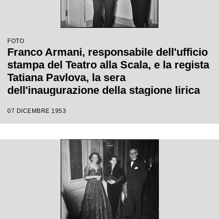
FOTO
Franco Armani, responsabile dell'ufficio
stampa del Teatro alla Scala, e la regista
Tatiana Pavlova, la sera
dell'inaugurazione della stagione lirica
1953-1954 con l'opera "La Wally", di
07 DICEMBRE 1953
Alfredo Catalani, diretta da Carlo Maria
Giulini, con la regia della Pavlova stessa