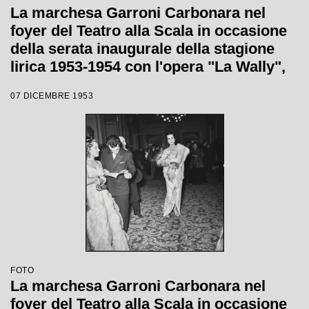
La marchesa Garroni Carbonara nel
foyer del Teatro alla Scala in occasione
della serata inaugurale della stagione
lirica 1953-1954 con l'opera "La Wally",
di Alfredo Catalani, diretta da Carlo
07 DICEMBRE 1953
Maria Giulini, con la regia di Tatiana
Pavlova
FOTO
La marchesa Garroni Carbonara nel
foyer del Teatro alla Scala in occasione