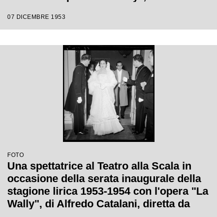
Catalani, diretta da Carlo Maria Giulini,
07 DICEMBRE 1953
con la regia di Tatiana Pavlova
FOTO
Una spettatrice al Teatro alla Scala in
occasione della serata inaugurale della
stagione lirica 1953-1954 con l'opera "La
Wally", di Alfredo Catalani, diretta da
Carlo Maria Giulini, con la regia di