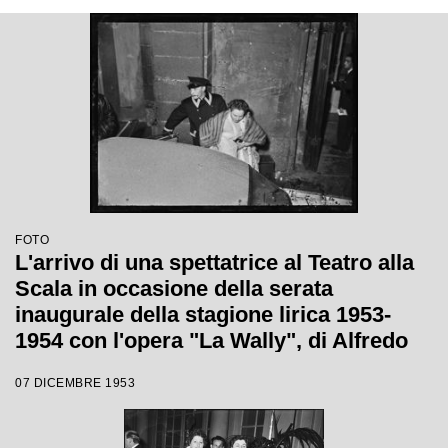
FOTO
L'arrivo di una spettatrice al Teatro alla
Scala in occasione della serata
inaugurale della stagione lirica 1953-
1954 con l'opera "La Wally", di Alfredo
Catalani, diretta da Carlo Maria Giulini,
07 DICEMBRE 1953
con la regia di Tatiana Pavlova