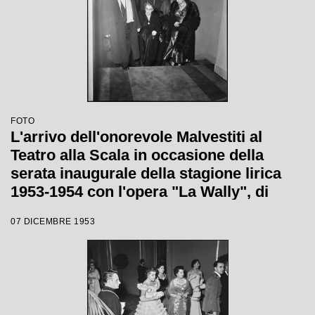
FOTO
L'arrivo dell'onorevole Malvestiti al
Teatro alla Scala in occasione della
serata inaugurale della stagione lirica
1953-1954 con l'opera "La Wally", di
Alfredo Catalani, diretta da Carlo Maria
07 DICEMBRE 1953
Giulini, con la regia di Tatiana Pavlova