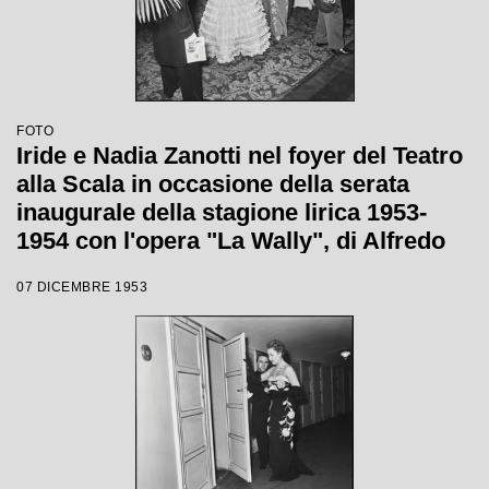
FOTO
Iride e Nadia Zanotti nel foyer del Teatro
alla Scala in occasione della serata
inaugurale della stagione lirica 1953-
1954 con l'opera "La Wally", di Alfredo
Catalani, diretta da Carlo Maria Giulini,
07 DICEMBRE 1953
con la regia di Tatiana Pavlova