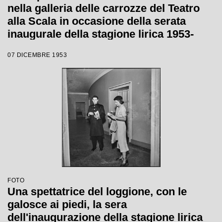
nella galleria delle carrozze del Teatro
alla Scala in occasione della serata
inaugurale della stagione lirica 1953-
1954 con l'opera "La Wally", di Alfredo
07 DICEMBRE 1953
Catalani, diretta da Carlo Maria Giulini,
con la regia di Tatiana Pavlova
FOTO
Una spettatrice del loggione, con le
galosce ai piedi, la sera
dell'inaugurazione della stagione lirica