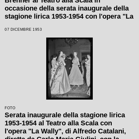
Brenner al Teatro alla Scala in
occasione della serata inaugurale della
stagione lirica 1953-1954 con l'opera "La
Wally", di Alfredo Catalani, diretta da
07 DICEMBRE 1953
Carlo Maria Giulini, con la regia di
Tatiana Pavlova
FOTO
Serata inaugurale della stagione lirica
1953-1954 al Teatro alla Scala con
l'opera "La Wally", di Alfredo Catalani,