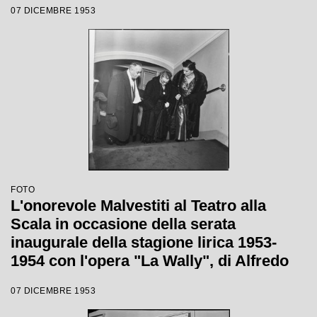
07 DICEMBRE 1953
Tatiana Pavlova
FOTO
L'onorevole Malvestiti al Teatro alla
Scala in occasione della serata
inaugurale della stagione lirica 1953-
1954 con l'opera "La Wally", di Alfredo
Catalani, diretta da Carlo Maria Giulini,
07 DICEMBRE 1953
con la regia di Tatiana Pavlova