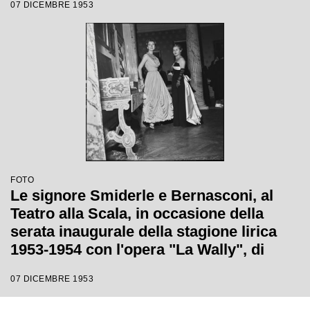
07 DICEMBRE 1953
FOTO
Le signore Smiderle e Bernasconi, al
Teatro alla Scala, in occasione della
serata inaugurale della stagione lirica
1953-1954 con l'opera "La Wally", di
Alfredo Catalani, diretta da Carlo Maria
07 DICEMBRE 1953
Giulini, con la regia di Tatiana Pavlova