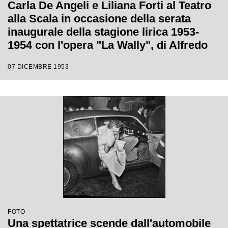
Carla De Angeli e Liliana Forti al Teatro
alla Scala in occasione della serata
inaugurale della stagione lirica 1953-
1954 con l'opera "La Wally", di Alfredo
Catalani, diretta da Carlo Maria Giulini,
07 DICEMBRE 1953
con la regia di Tatiana Pavlova
FOTO
Una spettatrice scende dall'automobile