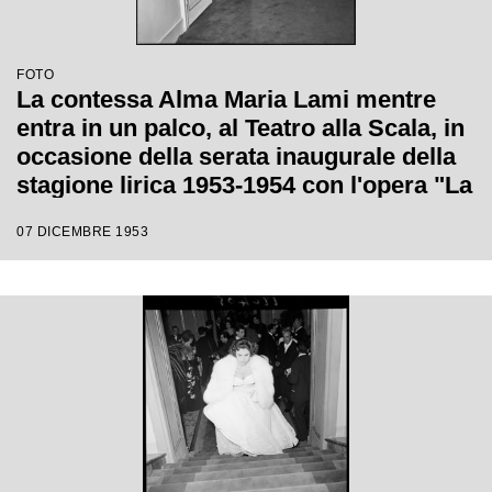
FOTO
La contessa Alma Maria Lami mentre
entra in un palco, al Teatro alla Scala, in
occasione della serata inaugurale della
stagione lirica 1953-1954 con l'opera "La
Wally", di Alfredo Catalani, diretta da
07 DICEMBRE 1953
Carlo Maria Giulini, con la regia di
Tatiana Pavlova