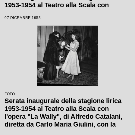
1953-1954 al Teatro alla Scala con
l'opera "La Wally", di Alfredo Catalani,
07 DICEMBRE 1953
diretta da Carlo Maria Giulini
FOTO
Serata inaugurale della stagione lirica
1953-1954 al Teatro alla Scala con
l'opera "La Wally", di Alfredo Catalani,
diretta da Carlo Maria Giulini, con la
regia di Tatiana Pavlova