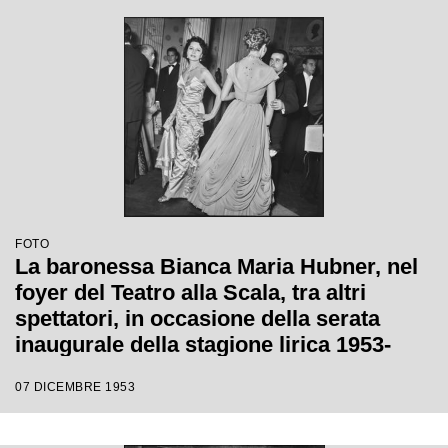
Giulini, con la regia di Tatiana Pavlova
FOTO
La baronessa Bianca Maria Hubner, nel
foyer del Teatro alla Scala, tra altri
spettatori, in occasione della serata
inaugurale della stagione lirica 1953-
1954 con l'opera "La Wally", di Alfredo
07 DICEMBRE 1953
Catalani, diretta da Carlo Maria Giulini,
con la regia di Tatiana Pavlova