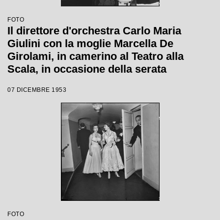
FOTO
Il direttore d'orchestra Carlo Maria
Giulini con la moglie Marcella De
Girolami, in camerino al Teatro alla
Scala, in occasione della serata
inaugurale della stagione lirica 1953-
07 DICEMBRE 1953
1954 con l'opera "La Wally", di Alfredo
Catalani, con la regia di Tatiana Pavlova
e la direzione di Giulini stesso
FOTO