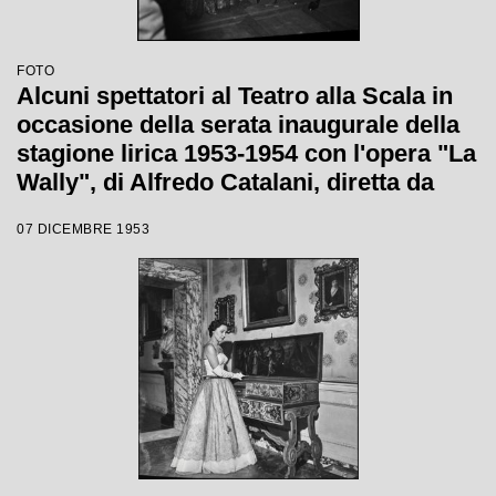
FOTO
Alcuni spettatori al Teatro alla Scala in
occasione della serata inaugurale della
stagione lirica 1953-1954 con l'opera "La
Wally", di Alfredo Catalani, diretta da
Carlo Maria Giulini, con la regia di
07 DICEMBRE 1953
Tatiana Pavlova