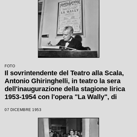
FOTO
Il sovrintendente del Teatro alla Scala,
Antonio Ghiringhelli, in teatro la sera
dell'inaugurazione della stagione lirica
1953-1954 con l'opera "La Wally", di
Alfredo Catalani, diretta da Carlo Maria
07 DICEMBRE 1953
Giulini, con la regia di Tatiana Pavlova;
alle sue spalle la locandina dell'opera.