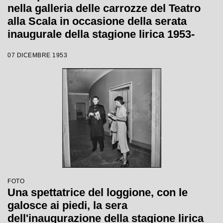
nella galleria delle carrozze del Teatro
alla Scala in occasione della serata
inaugurale della stagione lirica 1953-
1954 con l'opera "La Wally", di Alfredo
07 DICEMBRE 1953
Catalani, diretta da Carlo Maria Giulini,
con la regia di Tatiana Pavlova
FOTO
Una spettatrice del loggione, con le
galosce ai piedi, la sera
dell'inaugurazione della stagione lirica