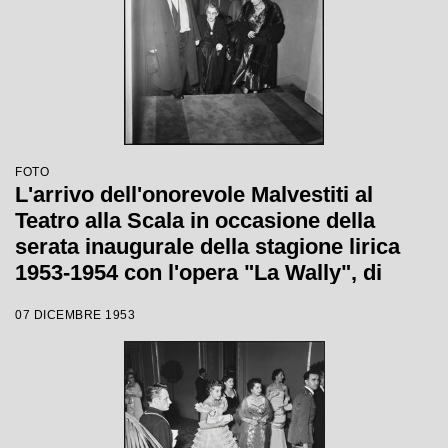
FOTO
L'arrivo dell'onorevole Malvestiti al
Teatro alla Scala in occasione della
serata inaugurale della stagione lirica
1953-1954 con l'opera "La Wally", di
Alfredo Catalani, diretta da Carlo Maria
07 DICEMBRE 1953
Giulini, con la regia di Tatiana Pavlova