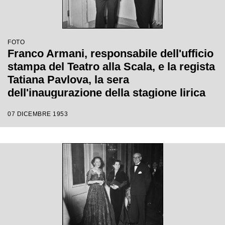
FOTO
Franco Armani, responsabile dell'ufficio
stampa del Teatro alla Scala, e la regista
Tatiana Pavlova, la sera
dell'inaugurazione della stagione lirica
1953-1954 con l'opera "La Wally", di
07 DICEMBRE 1953
Alfredo Catalani, diretta da Carlo Maria
Giulini, con la regia della Pavlova stessa