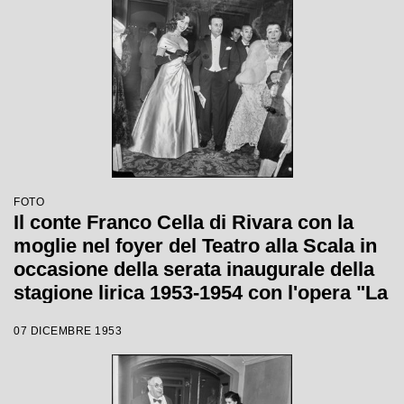
FOTO
Il conte Franco Cella di Rivara con la
moglie nel foyer del Teatro alla Scala in
occasione della serata inaugurale della
stagione lirica 1953-1954 con l'opera "La
Wally", di Alfredo Catalani, diretta da
07 DICEMBRE 1953
Carlo Maria Giulini, con la regia di
Tatiana Pavlova