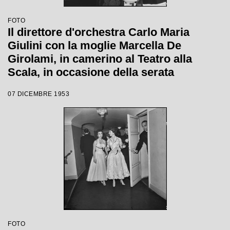
FOTO
Il direttore d'orchestra Carlo Maria
Giulini con la moglie Marcella De
Girolami, in camerino al Teatro alla
Scala, in occasione della serata
inaugurale della stagione lirica 1953-
07 DICEMBRE 1953
1954 con l'opera "La Wally", di Alfredo
Catalani, con la regia di Tatiana Pavlova
e la direzione di Giulini stesso
FOTO