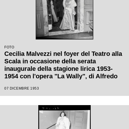
FOTO
Cecilia Malvezzi nel foyer del Teatro alla
Scala in occasione della serata
inaugurale della stagione lirica 1953-
1954 con l'opera "La Wally", di Alfredo
Catalani, diretta da Carlo Maria Giulini,
07 DICEMBRE 1953
con la regia di Tatiana Pavlova