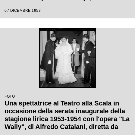
Catalani, diretta da Carlo Maria Giulini,
07 DICEMBRE 1953
con la regia di Tatiana Pavlova
FOTO
Una spettatrice al Teatro alla Scala in
occasione della serata inaugurale della
stagione lirica 1953-1954 con l'opera "La
Wally", di Alfredo Catalani, diretta da
Carlo Maria Giulini, con la regia di