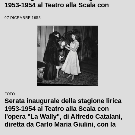
1953-1954 al Teatro alla Scala con
l'opera "La Wally", di Alfredo Catalani,
07 DICEMBRE 1953
diretta da Carlo Maria Giulini
FOTO
Serata inaugurale della stagione lirica
1953-1954 al Teatro alla Scala con
l'opera "La Wally", di Alfredo Catalani,
diretta da Carlo Maria Giulini, con la
regia di Tatiana Pavlova