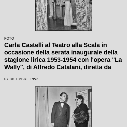
FOTO
Carla Castelli al Teatro alla Scala in
occasione della serata inaugurale della
stagione lirica 1953-1954 con l'opera "La
Wally", di Alfredo Catalani, diretta da
Carlo Maria Giulini, con la regia di
07 DICEMBRE 1953
Tatiana Pavlova