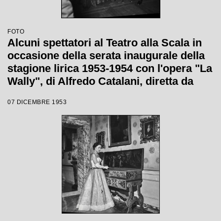
FOTO
Alcuni spettatori al Teatro alla Scala in
occasione della serata inaugurale della
stagione lirica 1953-1954 con l'opera "La
Wally", di Alfredo Catalani, diretta da
Carlo Maria Giulini, con la regia di
07 DICEMBRE 1953
Tatiana Pavlova