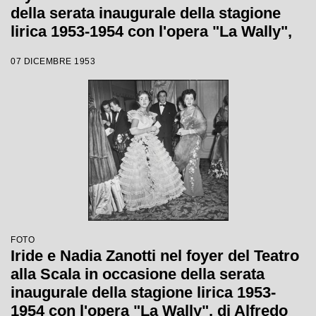
della serata inaugurale della stagione
lirica 1953-1954 con l'opera "La Wally",
di Alfredo Catalani, diretta da Carlo
07 DICEMBRE 1953
Maria Giulini, con la regia di Tatiana
Pavlova
FOTO
Iride e Nadia Zanotti nel foyer del Teatro
alla Scala in occasione della serata
inaugurale della stagione lirica 1953-
1954 con l'opera "La Wally", di Alfredo