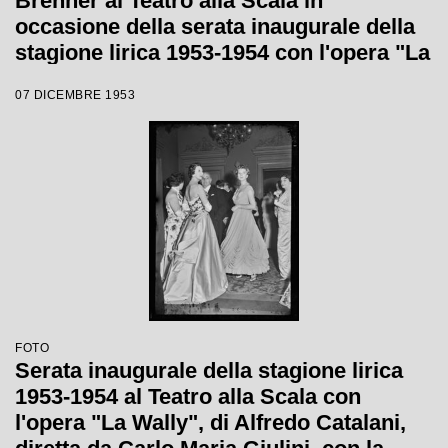
Brenner al Teatro alla Scala in
occasione della serata inaugurale della
stagione lirica 1953-1954 con l'opera "La
Wally", di Alfredo Catalani, diretta da
07 DICEMBRE 1953
Carlo Maria Giulini, con la regia di
Tatiana Pavlova
FOTO
Serata inaugurale della stagione lirica
1953-1954 al Teatro alla Scala con
l'opera "La Wally", di Alfredo Catalani,