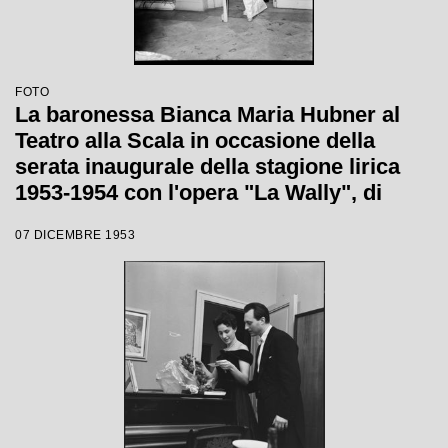
FOTO
La baronessa Bianca Maria Hubner al
Teatro alla Scala in occasione della
serata inaugurale della stagione lirica
1953-1954 con l'opera "La Wally", di
Alfredo Catalani, diretta da Carlo Maria
07 DICEMBRE 1953
Giulini, con la regia di Tatiana Pavlova