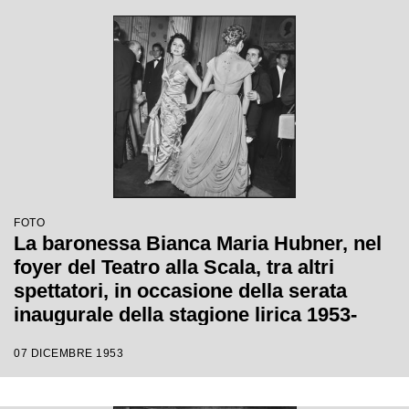
Giulini, con la regia di Tatiana Pavlova
FOTO
La baronessa Bianca Maria Hubner, nel
foyer del Teatro alla Scala, tra altri
spettatori, in occasione della serata
inaugurale della stagione lirica 1953-
1954 con l'opera "La Wally", di Alfredo
07 DICEMBRE 1953
Catalani, diretta da Carlo Maria Giulini,
con la regia di Tatiana Pavlova