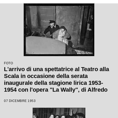
FOTO
L'arrivo di una spettatrice al Teatro alla
Scala in occasione della serata
inaugurale della stagione lirica 1953-
1954 con l'opera "La Wally", di Alfredo
Catalani, diretta da Carlo Maria Giulini,
07 DICEMBRE 1953
con la regia di Tatiana Pavlova