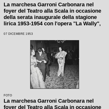
La marchesa Garroni Carbonara nel
foyer del Teatro alla Scala in occasione
della serata inaugurale della stagione
lirica 1953-1954 con l'opera "La Wally",
di Alfredo Catalani, diretta da Carlo
07 DICEMBRE 1953
Maria Giulini, con la regia di Tatiana
Pavlova
FOTO
La marchesa Garroni Carbonara nel
foyer del Teatro alla Scala in occasione