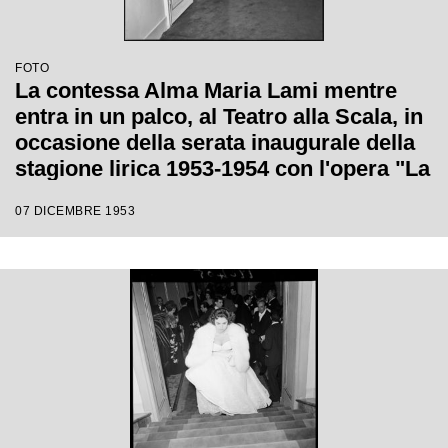
FOTO
La contessa Alma Maria Lami mentre
entra in un palco, al Teatro alla Scala, in
occasione della serata inaugurale della
stagione lirica 1953-1954 con l'opera "La
Wally", di Alfredo Catalani, diretta da
07 DICEMBRE 1953
Carlo Maria Giulini, con la regia di
Tatiana Pavlova