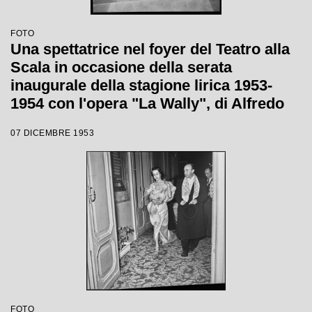
FOTO
Una spettatrice nel foyer del Teatro alla
Scala in occasione della serata
inaugurale della stagione lirica 1953-
1954 con l'opera "La Wally", di Alfredo
Catalani, diretta da Carlo Maria Giulini,
07 DICEMBRE 1953
con la regia di Tatiana Pavlova
FOTO