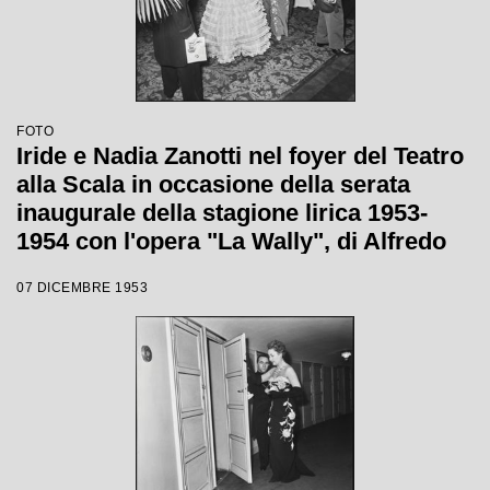
FOTO
Iride e Nadia Zanotti nel foyer del Teatro
alla Scala in occasione della serata
inaugurale della stagione lirica 1953-
1954 con l'opera "La Wally", di Alfredo
Catalani, diretta da Carlo Maria Giulini,
07 DICEMBRE 1953
con la regia di Tatiana Pavlova