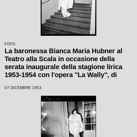
FOTO
La baronessa Bianca Maria Hubner al
Teatro alla Scala in occasione della
serata inaugurale della stagione lirica
1953-1954 con l'opera "La Wally", di
Alfredo Catalani, diretta da Carlo Maria
07 DICEMBRE 1953
Giulini, con la regia di Tatiana Pavlova