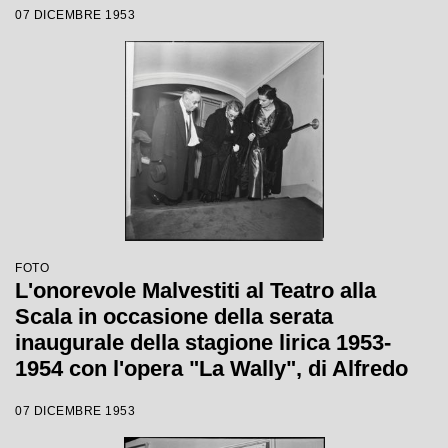
07 DICEMBRE 1953
Tatiana Pavlova
FOTO
L'onorevole Malvestiti al Teatro alla
Scala in occasione della serata
inaugurale della stagione lirica 1953-
1954 con l'opera "La Wally", di Alfredo
Catalani, diretta da Carlo Maria Giulini,
07 DICEMBRE 1953
con la regia di Tatiana Pavlova