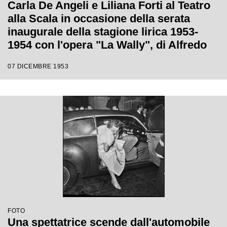
Carla De Angeli e Liliana Forti al Teatro
alla Scala in occasione della serata
inaugurale della stagione lirica 1953-
1954 con l'opera "La Wally", di Alfredo
Catalani, diretta da Carlo Maria Giulini,
07 DICEMBRE 1953
con la regia di Tatiana Pavlova
FOTO
Una spettatrice scende dall'automobile