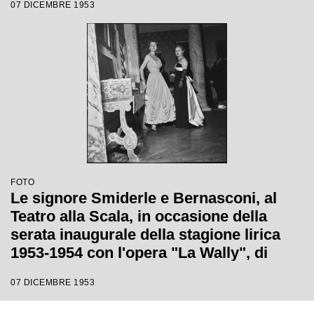
07 DICEMBRE 1953
FOTO
Le signore Smiderle e Bernasconi, al
Teatro alla Scala, in occasione della
serata inaugurale della stagione lirica
1953-1954 con l'opera "La Wally", di
Alfredo Catalani, diretta da Carlo Maria
07 DICEMBRE 1953
Giulini, con la regia di Tatiana Pavlova