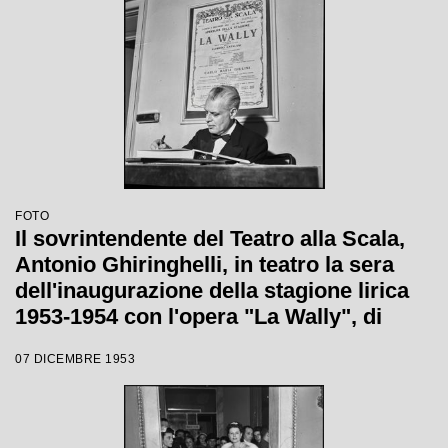
FOTO
Il sovrintendente del Teatro alla Scala,
Antonio Ghiringhelli, in teatro la sera
dell'inaugurazione della stagione lirica
1953-1954 con l'opera "La Wally", di
Alfredo Catalani, diretta da Carlo Maria
07 DICEMBRE 1953
Giulini, con la regia di Tatiana Pavlova;
alle sue spalle la locandina dell'opera.