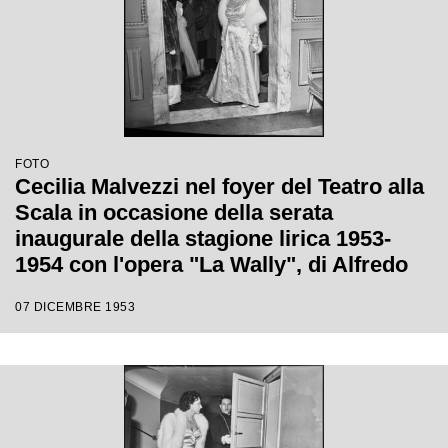
FOTO
Cecilia Malvezzi nel foyer del Teatro alla
Scala in occasione della serata
inaugurale della stagione lirica 1953-
1954 con l'opera "La Wally", di Alfredo
Catalani, diretta da Carlo Maria Giulini,
07 DICEMBRE 1953
con la regia di Tatiana Pavlova