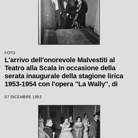
FOTO
L'arrivo dell'onorevole Malvestiti al
Teatro alla Scala in occasione della
serata inaugurale della stagione lirica
1953-1954 con l'opera "La Wally", di
Alfredo Catalani, diretta da Carlo Maria
07 DICEMBRE 1953
Giulini, con la regia di Tatiana Pavlova