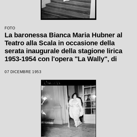
FOTO
La baronessa Bianca Maria Hubner al
Teatro alla Scala in occasione della
serata inaugurale della stagione lirica
1953-1954 con l'opera "La Wally", di
Alfredo Catalani, diretta da Carlo Maria
07 DICEMBRE 1953
Giulini, con la regia di Tatiana Pavlova