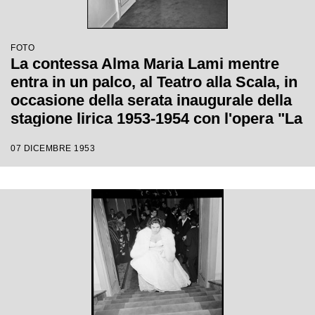
FOTO
La contessa Alma Maria Lami mentre
entra in un palco, al Teatro alla Scala, in
occasione della serata inaugurale della
stagione lirica 1953-1954 con l'opera "La
Wally", di Alfredo Catalani, diretta da
07 DICEMBRE 1953
Carlo Maria Giulini, con la regia di
Tatiana Pavlova