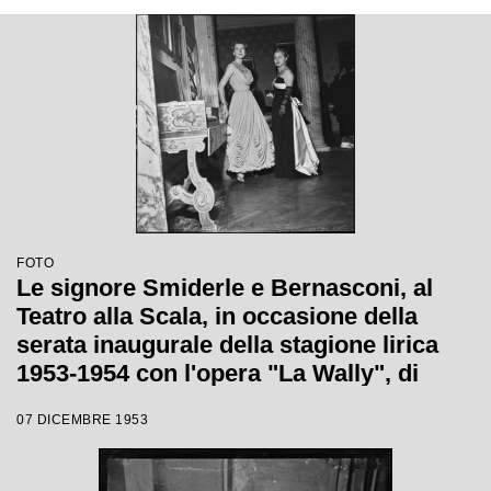
FOTO
Le signore Smiderle e Bernasconi, al
Teatro alla Scala, in occasione della
serata inaugurale della stagione lirica
1953-1954 con l'opera "La Wally", di
Alfredo Catalani, diretta da Carlo Maria
07 DICEMBRE 1953
Giulini, con la regia di Tatiana Pavlova