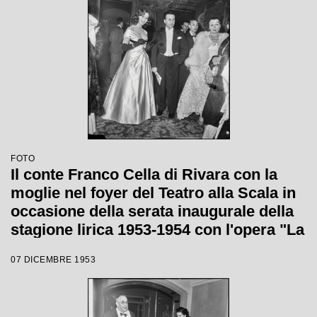
FOTO
Il conte Franco Cella di Rivara con la
moglie nel foyer del Teatro alla Scala in
occasione della serata inaugurale della
stagione lirica 1953-1954 con l'opera "La
Wally", di Alfredo Catalani, diretta da
07 DICEMBRE 1953
Carlo Maria Giulini, con la regia di
Tatiana Pavlova