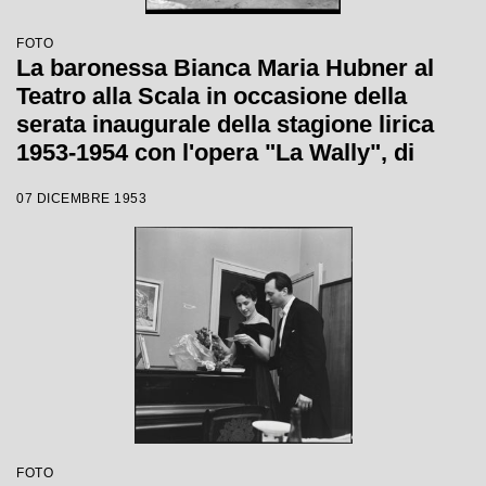
FOTO
La baronessa Bianca Maria Hubner al
Teatro alla Scala in occasione della
serata inaugurale della stagione lirica
1953-1954 con l'opera "La Wally", di
Alfredo Catalani, diretta da Carlo Maria
07 DICEMBRE 1953
Giulini, con la regia di Tatiana Pavlova
FOTO