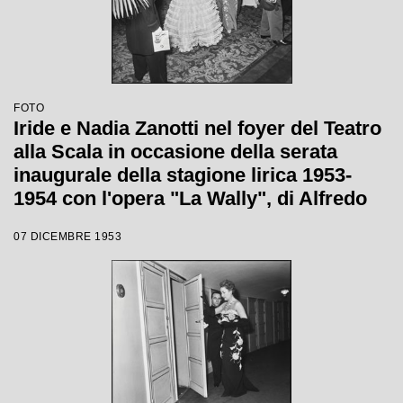
FOTO
Iride e Nadia Zanotti nel foyer del Teatro
alla Scala in occasione della serata
inaugurale della stagione lirica 1953-
1954 con l'opera "La Wally", di Alfredo
Catalani, diretta da Carlo Maria Giulini,
07 DICEMBRE 1953
con la regia di Tatiana Pavlova