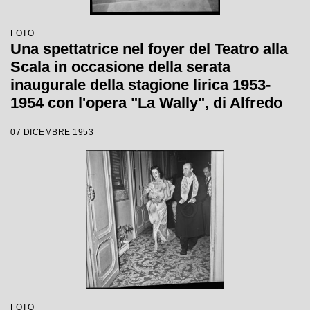
FOTO
Una spettatrice nel foyer del Teatro alla
Scala in occasione della serata
inaugurale della stagione lirica 1953-
1954 con l'opera "La Wally", di Alfredo
Catalani, diretta da Carlo Maria Giulini,
07 DICEMBRE 1953
con la regia di Tatiana Pavlova
FOTO