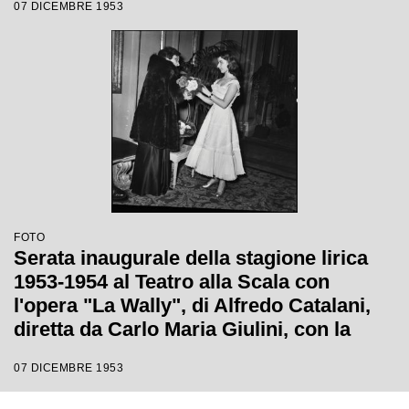
07 DICEMBRE 1953
diretta da Carlo Maria Giulini
FOTO
Serata inaugurale della stagione lirica
1953-1954 al Teatro alla Scala con
l'opera "La Wally", di Alfredo Catalani,
diretta da Carlo Maria Giulini, con la
regia di Tatiana Pavlova
07 DICEMBRE 1953