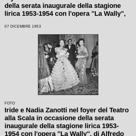
della serata inaugurale della stagione
lirica 1953-1954 con l'opera "La Wally",
di Alfredo Catalani, diretta da Carlo
07 DICEMBRE 1953
Maria Giulini, con la regia di Tatiana
Pavlova
FOTO
Iride e Nadia Zanotti nel foyer del Teatro
alla Scala in occasione della serata
inaugurale della stagione lirica 1953-
1954 con l'opera "La Wally", di Alfredo