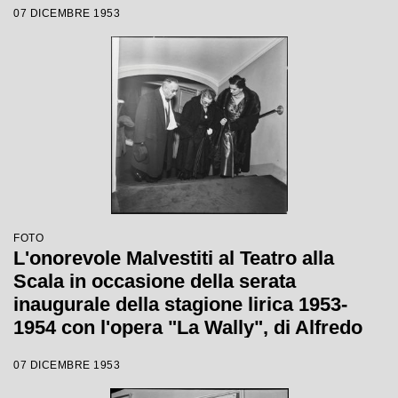
07 DICEMBRE 1953
Tatiana Pavlova
FOTO
L'onorevole Malvestiti al Teatro alla
Scala in occasione della serata
inaugurale della stagione lirica 1953-
1954 con l'opera "La Wally", di Alfredo
Catalani, diretta da Carlo Maria Giulini,
07 DICEMBRE 1953
con la regia di Tatiana Pavlova