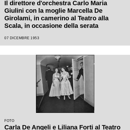
Il direttore d'orchestra Carlo Maria
Giulini con la moglie Marcella De
Girolami, in camerino al Teatro alla
Scala, in occasione della serata
inaugurale della stagione lirica 1953-
07 DICEMBRE 1953
1954 con l'opera "La Wally", di Alfredo
Catalani, con la regia di Tatiana Pavlova
e la direzione di Giulini stesso
FOTO
Carla De Angeli e Liliana Forti al Teatro