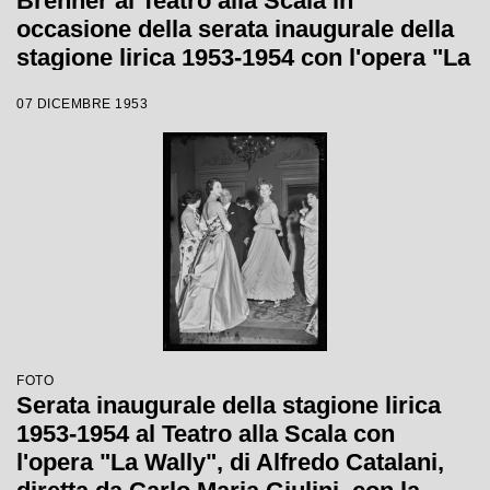
Brenner al Teatro alla Scala in
occasione della serata inaugurale della
stagione lirica 1953-1954 con l'opera "La
Wally", di Alfredo Catalani, diretta da
07 DICEMBRE 1953
Carlo Maria Giulini, con la regia di
Tatiana Pavlova
FOTO
Serata inaugurale della stagione lirica
1953-1954 al Teatro alla Scala con
l'opera "La Wally", di Alfredo Catalani,