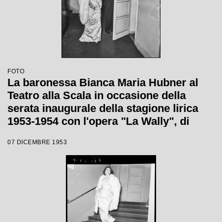
FOTO
La baronessa Bianca Maria Hubner al
Teatro alla Scala in occasione della
serata inaugurale della stagione lirica
1953-1954 con l'opera "La Wally", di
Alfredo Catalani, diretta da Carlo Maria
07 DICEMBRE 1953
Giulini, con la regia di Tatiana Pavlova