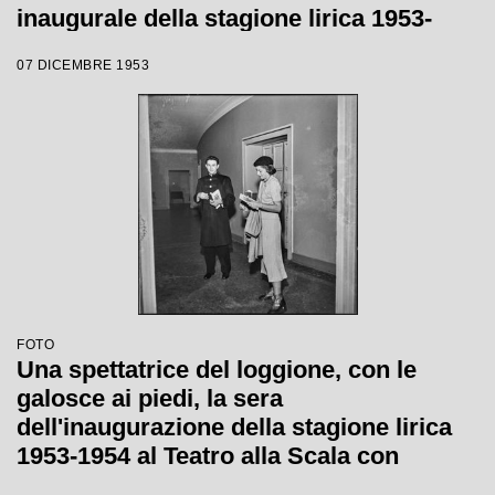
inaugurale della stagione lirica 1953-
1954 con l'opera "La Wally", di Alfredo
07 DICEMBRE 1953
Catalani, diretta da Carlo Maria Giulini,
con la regia di Tatiana Pavlova
FOTO
Una spettatrice del loggione, con le
galosce ai piedi, la sera
dell'inaugurazione della stagione lirica
1953-1954 al Teatro alla Scala con
l'opera "La Wally", di Alfredo Catalani,