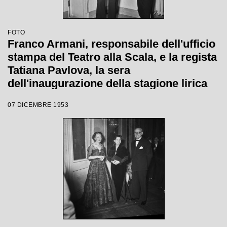
FOTO
Franco Armani, responsabile dell'ufficio
stampa del Teatro alla Scala, e la regista
Tatiana Pavlova, la sera
dell'inaugurazione della stagione lirica
1953-1954 con l'opera "La Wally", di
07 DICEMBRE 1953
Alfredo Catalani, diretta da Carlo Maria
Giulini, con la regia della Pavlova stessa