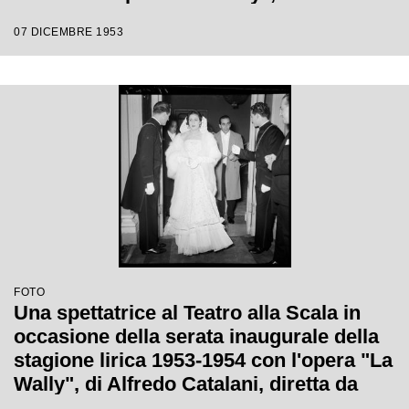
Catalani, diretta da Carlo Maria Giulini,
07 DICEMBRE 1953
con la regia di Tatiana Pavlova
FOTO
Una spettatrice al Teatro alla Scala in
occasione della serata inaugurale della
stagione lirica 1953-1954 con l'opera "La
Wally", di Alfredo Catalani, diretta da
Carlo Maria Giulini, con la regia di