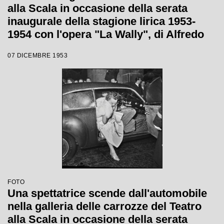
alla Scala in occasione della serata
inaugurale della stagione lirica 1953-
1954 con l'opera "La Wally", di Alfredo
Catalani, diretta da Carlo Maria Giulini,
07 DICEMBRE 1953
con la regia di Tatiana Pavlova
FOTO
Una spettatrice scende dall'automobile
nella galleria delle carrozze del Teatro
alla Scala in occasione della serata