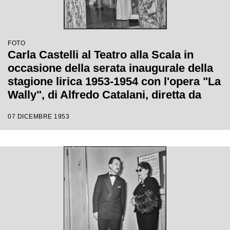
FOTO
Carla Castelli al Teatro alla Scala in
occasione della serata inaugurale della
stagione lirica 1953-1954 con l'opera "La
Wally", di Alfredo Catalani, diretta da
Carlo Maria Giulini, con la regia di
07 DICEMBRE 1953
Tatiana Pavlova