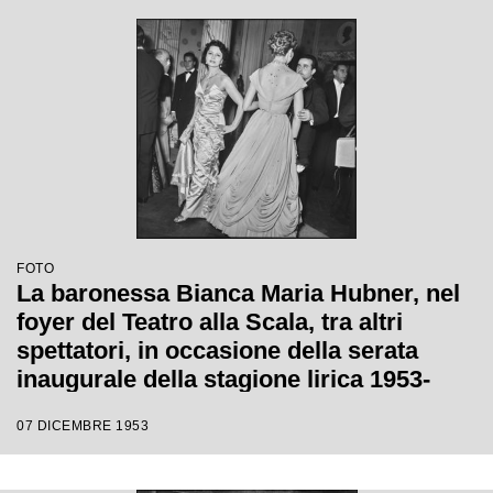
Giulini, con la regia di Tatiana Pavlova
FOTO
La baronessa Bianca Maria Hubner, nel
foyer del Teatro alla Scala, tra altri
spettatori, in occasione della serata
inaugurale della stagione lirica 1953-
1954 con l'opera "La Wally", di Alfredo
07 DICEMBRE 1953
Catalani, diretta da Carlo Maria Giulini,
con la regia di Tatiana Pavlova