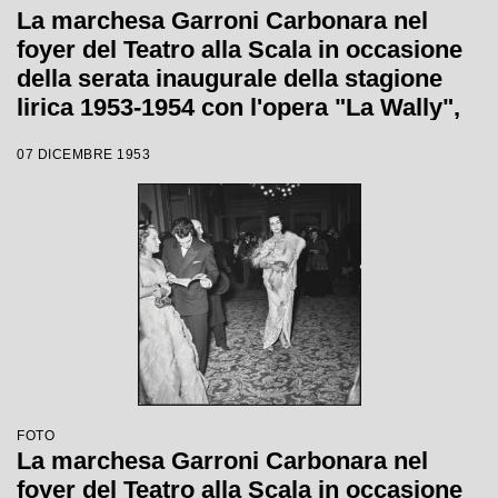
La marchesa Garroni Carbonara nel
foyer del Teatro alla Scala in occasione
della serata inaugurale della stagione
lirica 1953-1954 con l'opera "La Wally",
di Alfredo Catalani, diretta da Carlo
07 DICEMBRE 1953
Maria Giulini, con la regia di Tatiana
Pavlova
FOTO
La marchesa Garroni Carbonara nel
foyer del Teatro alla Scala in occasione