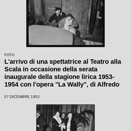
FOTO
L'arrivo di una spettatrice al Teatro alla
Scala in occasione della serata
inaugurale della stagione lirica 1953-
1954 con l'opera "La Wally", di Alfredo
Catalani, diretta da Carlo Maria Giulini,
07 DICEMBRE 1953
con la regia di Tatiana Pavlova