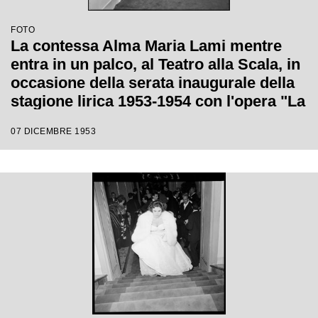
FOTO
La contessa Alma Maria Lami mentre
entra in un palco, al Teatro alla Scala, in
occasione della serata inaugurale della
stagione lirica 1953-1954 con l'opera "La
Wally", di Alfredo Catalani, diretta da
07 DICEMBRE 1953
Carlo Maria Giulini, con la regia di
Tatiana Pavlova