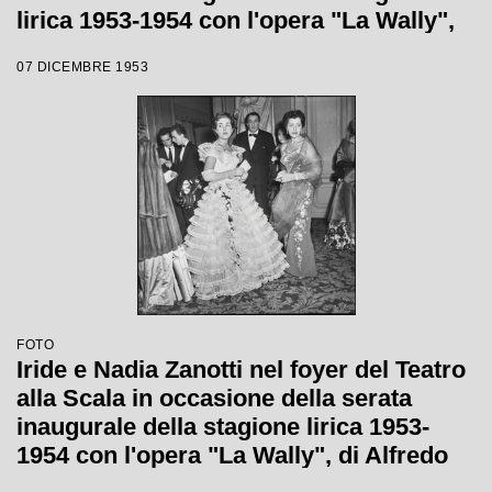
lirica 1953-1954 con l'opera "La Wally",
di Alfredo Catalani, diretta da Carlo
07 DICEMBRE 1953
Maria Giulini, con la regia di Tatiana
Pavlova
FOTO
Iride e Nadia Zanotti nel foyer del Teatro
alla Scala in occasione della serata
inaugurale della stagione lirica 1953-
1954 con l'opera "La Wally", di Alfredo
Catalani, diretta da Carlo Maria Giulini,