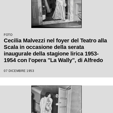
FOTO
Cecilia Malvezzi nel foyer del Teatro alla
Scala in occasione della serata
inaugurale della stagione lirica 1953-
1954 con l'opera "La Wally", di Alfredo
Catalani, diretta da Carlo Maria Giulini,
07 DICEMBRE 1953
con la regia di Tatiana Pavlova