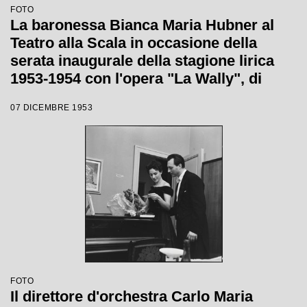
FOTO
La baronessa Bianca Maria Hubner al
Teatro alla Scala in occasione della
serata inaugurale della stagione lirica
1953-1954 con l'opera "La Wally", di
Alfredo Catalani, diretta da Carlo Maria
07 DICEMBRE 1953
Giulini, con la regia di Tatiana Pavlova
FOTO
Il direttore d'orchestra Carlo Maria