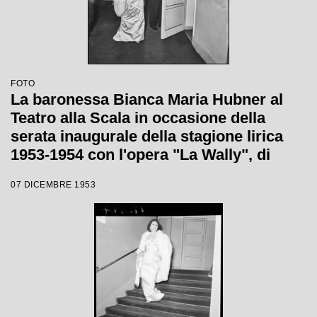
FOTO
La baronessa Bianca Maria Hubner al
Teatro alla Scala in occasione della
serata inaugurale della stagione lirica
1953-1954 con l'opera "La Wally", di
Alfredo Catalani, diretta da Carlo Maria
07 DICEMBRE 1953
Giulini, con la regia di Tatiana Pavlova