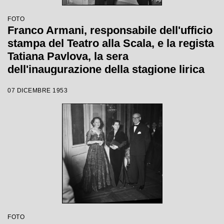
FOTO
Franco Armani, responsabile dell'ufficio
stampa del Teatro alla Scala, e la regista
Tatiana Pavlova, la sera
dell'inaugurazione della stagione lirica
1953-1954 con l'opera "La Wally", di
07 DICEMBRE 1953
Alfredo Catalani, diretta da Carlo Maria
Giulini, con la regia della Pavlova stessa
FOTO