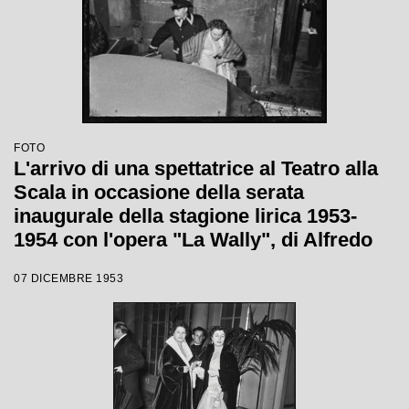
FOTO
L'arrivo di una spettatrice al Teatro alla
Scala in occasione della serata
inaugurale della stagione lirica 1953-
1954 con l'opera "La Wally", di Alfredo
Catalani, diretta da Carlo Maria Giulini,
07 DICEMBRE 1953
con la regia di Tatiana Pavlova