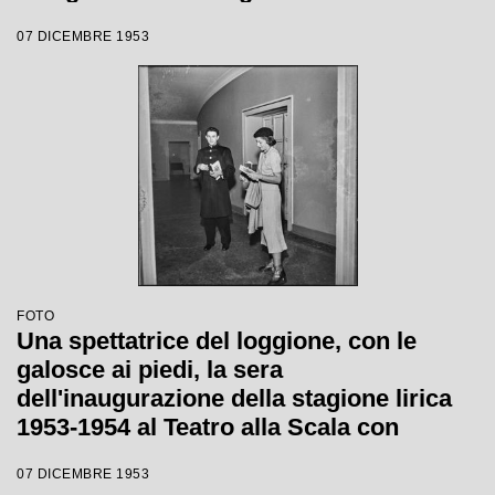
1954 con l'opera "La Wally", di Alfredo
07 DICEMBRE 1953
Catalani, diretta da Carlo Maria Giulini,
con la regia di Tatiana Pavlova
FOTO
Una spettatrice del loggione, con le
galosce ai piedi, la sera
dell'inaugurazione della stagione lirica
1953-1954 al Teatro alla Scala con
l'opera "La Wally", di Alfredo Catalani,
07 DICEMBRE 1953
diretta da Carlo Maria Giulini