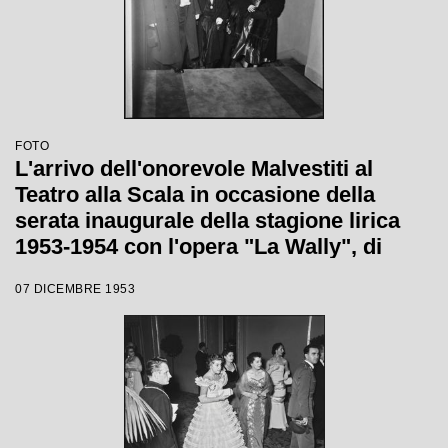
FOTO
L'arrivo dell'onorevole Malvestiti al
Teatro alla Scala in occasione della
serata inaugurale della stagione lirica
1953-1954 con l'opera "La Wally", di
Alfredo Catalani, diretta da Carlo Maria
07 DICEMBRE 1953
Giulini, con la regia di Tatiana Pavlova