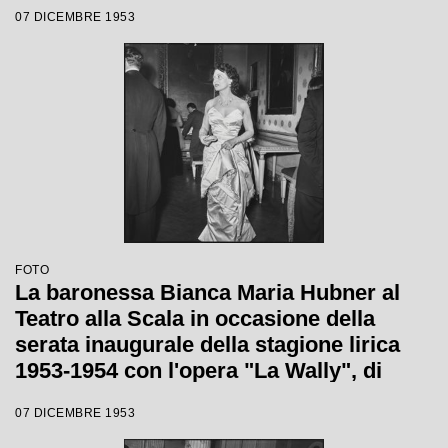
regia di Tatiana Pavlova
07 DICEMBRE 1953
FOTO
La baronessa Bianca Maria Hubner al
Teatro alla Scala in occasione della
serata inaugurale della stagione lirica
1953-1954 con l'opera "La Wally", di
Alfredo Catalani, diretta da Carlo Maria
07 DICEMBRE 1953
Giulini, con la regia di Tatiana Pavlova