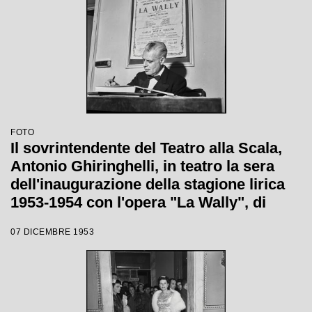
FOTO
Il sovrintendente del Teatro alla Scala,
Antonio Ghiringhelli, in teatro la sera
dell'inaugurazione della stagione lirica
1953-1954 con l'opera "La Wally", di
Alfredo Catalani, diretta da Carlo Maria
07 DICEMBRE 1953
Giulini, con la regia di Tatiana Pavlova;
alle sue spalle la locandina dell'opera.