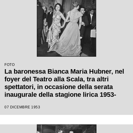
FOTO
La baronessa Bianca Maria Hubner, nel
foyer del Teatro alla Scala, tra altri
spettatori, in occasione della serata
inaugurale della stagione lirica 1953-
1954 con l'opera "La Wally", di Alfredo
07 DICEMBRE 1953
Catalani, diretta da Carlo Maria Giulini,
con la regia di Tatiana Pavlova