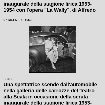
inaugurale della stagione lirica 1953-
1954 con l'opera "La Wally", di Alfredo
Catalani, diretta da Carlo Maria Giulini,
07 DICEMBRE 1953
con la regia di Tatiana Pavlova
FOTO
Una spettatrice scende dall'automobile
nella galleria delle carrozze del Teatro
alla Scala in occasione della serata
inaugurale della stagione lirica 1953-