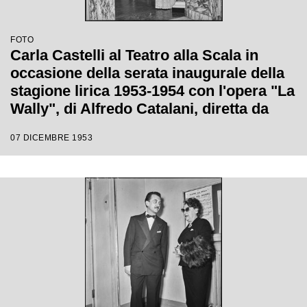
FOTO
Carla Castelli al Teatro alla Scala in
occasione della serata inaugurale della
stagione lirica 1953-1954 con l'opera "La
Wally", di Alfredo Catalani, diretta da
Carlo Maria Giulini, con la regia di
07 DICEMBRE 1953
Tatiana Pavlova