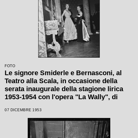
FOTO
Le signore Smiderle e Bernasconi, al
Teatro alla Scala, in occasione della
serata inaugurale della stagione lirica
1953-1954 con l'opera "La Wally", di
Alfredo Catalani, diretta da Carlo Maria
07 DICEMBRE 1953
Giulini, con la regia di Tatiana Pavlova