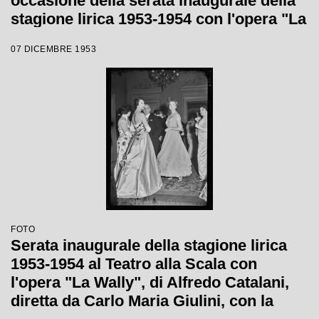
occasione della serata inaugurale della
stagione lirica 1953-1954 con l'opera "La
Wally", di Alfredo Catalani, diretta da
07 DICEMBRE 1953
Carlo Maria Giulini, con la regia di
Tatiana Pavlova
FOTO
Serata inaugurale della stagione lirica
1953-1954 al Teatro alla Scala con
l'opera "La Wally", di Alfredo Catalani,
diretta da Carlo Maria Giulini, con la