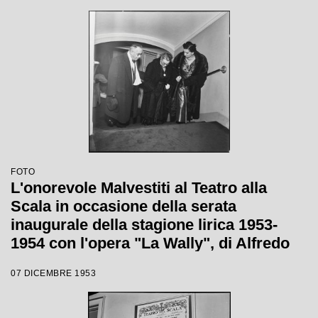
FOTO
L'onorevole Malvestiti al Teatro alla
Scala in occasione della serata
inaugurale della stagione lirica 1953-
1954 con l'opera "La Wally", di Alfredo
Catalani, diretta da Carlo Maria Giulini,
07 DICEMBRE 1953
con la regia di Tatiana Pavlova