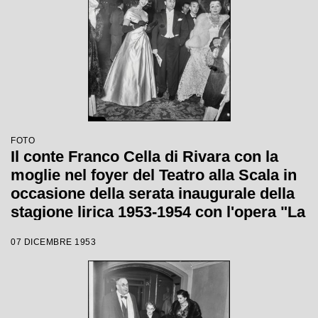
FOTO
Il conte Franco Cella di Rivara con la
moglie nel foyer del Teatro alla Scala in
occasione della serata inaugurale della
stagione lirica 1953-1954 con l'opera "La
Wally", di Alfredo Catalani, diretta da
07 DICEMBRE 1953
Carlo Maria Giulini, con la regia di
Tatiana Pavlova