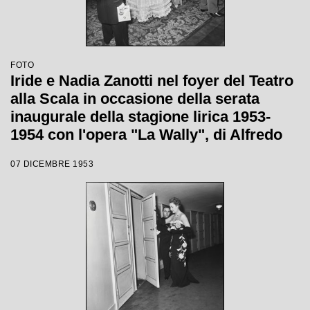
FOTO
Iride e Nadia Zanotti nel foyer del Teatro
alla Scala in occasione della serata
inaugurale della stagione lirica 1953-
1954 con l'opera "La Wally", di Alfredo
Catalani, diretta da Carlo Maria Giulini,
07 DICEMBRE 1953
con la regia di Tatiana Pavlova