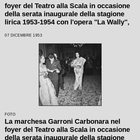
foyer del Teatro alla Scala in occasione
della serata inaugurale della stagione
lirica 1953-1954 con l'opera "La Wally",
di Alfredo Catalani, diretta da Carlo
07 DICEMBRE 1953
Maria Giulini, con la regia di Tatiana
Pavlova
FOTO
La marchesa Garroni Carbonara nel
foyer del Teatro alla Scala in occasione
della serata inaugurale della stagione