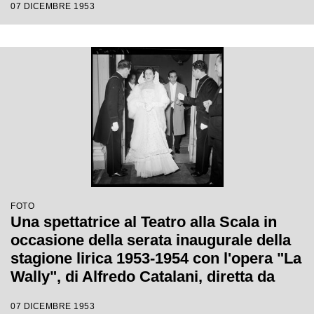
07 DICEMBRE 1953
con la regia di Tatiana Pavlova
FOTO
Una spettatrice al Teatro alla Scala in
occasione della serata inaugurale della
stagione lirica 1953-1954 con l'opera "La
Wally", di Alfredo Catalani, diretta da
Carlo Maria Giulini, con la regia di
07 DICEMBRE 1953
Tatiana Pavlova