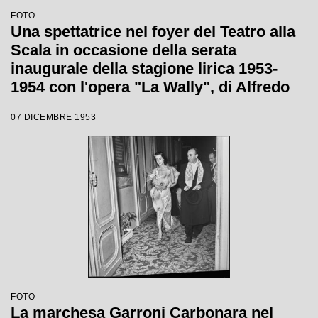
FOTO
Una spettatrice nel foyer del Teatro alla
Scala in occasione della serata
inaugurale della stagione lirica 1953-
1954 con l'opera "La Wally", di Alfredo
Catalani, diretta da Carlo Maria Giulini,
07 DICEMBRE 1953
con la regia di Tatiana Pavlova
FOTO
La marchesa Garroni Carbonara nel