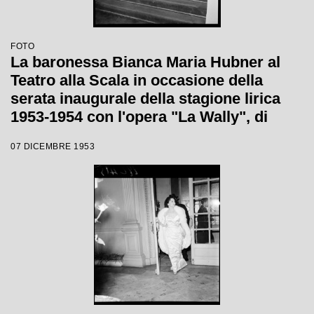
FOTO
La baronessa Bianca Maria Hubner al
Teatro alla Scala in occasione della
serata inaugurale della stagione lirica
1953-1954 con l'opera "La Wally", di
Alfredo Catalani, diretta da Carlo Maria
07 DICEMBRE 1953
Giulini, con la regia di Tatiana Pavlova