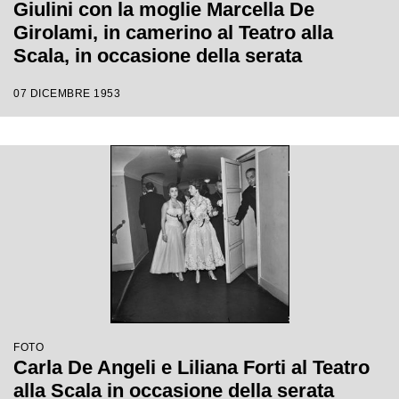
Giulini con la moglie Marcella De
Girolami, in camerino al Teatro alla
Scala, in occasione della serata
inaugurale della stagione lirica 1953-
07 DICEMBRE 1953
1954 con l'opera "La Wally", di Alfredo
Catalani, con la regia di Tatiana Pavlova
e la direzione di Giulini stesso
FOTO
Carla De Angeli e Liliana Forti al Teatro
alla Scala in occasione della serata