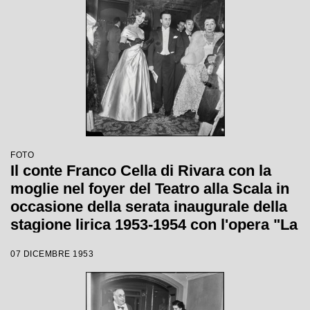
FOTO
Il conte Franco Cella di Rivara con la
moglie nel foyer del Teatro alla Scala in
occasione della serata inaugurale della
stagione lirica 1953-1954 con l'opera "La
Wally", di Alfredo Catalani, diretta da
07 DICEMBRE 1953
Carlo Maria Giulini, con la regia di
Tatiana Pavlova