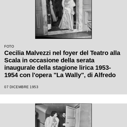
FOTO
Cecilia Malvezzi nel foyer del Teatro alla
Scala in occasione della serata
inaugurale della stagione lirica 1953-
1954 con l'opera "La Wally", di Alfredo
Catalani, diretta da Carlo Maria Giulini,
07 DICEMBRE 1953
con la regia di Tatiana Pavlova