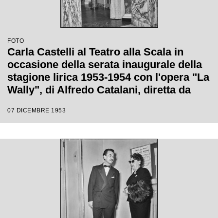
FOTO
Carla Castelli al Teatro alla Scala in
occasione della serata inaugurale della
stagione lirica 1953-1954 con l'opera "La
Wally", di Alfredo Catalani, diretta da
Carlo Maria Giulini, con la regia di
07 DICEMBRE 1953
Tatiana Pavlova