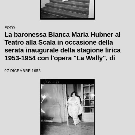
FOTO
La baronessa Bianca Maria Hubner al
Teatro alla Scala in occasione della
serata inaugurale della stagione lirica
1953-1954 con l'opera "La Wally", di
Alfredo Catalani, diretta da Carlo Maria
07 DICEMBRE 1953
Giulini, con la regia di Tatiana Pavlova