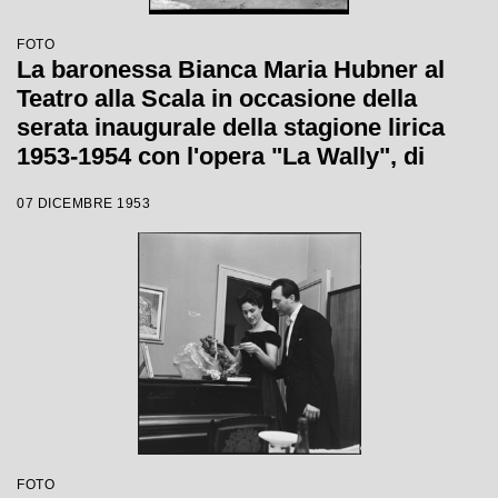
FOTO
La baronessa Bianca Maria Hubner al
Teatro alla Scala in occasione della
serata inaugurale della stagione lirica
1953-1954 con l'opera "La Wally", di
Alfredo Catalani, diretta da Carlo Maria
07 DICEMBRE 1953
Giulini, con la regia di Tatiana Pavlova
FOTO