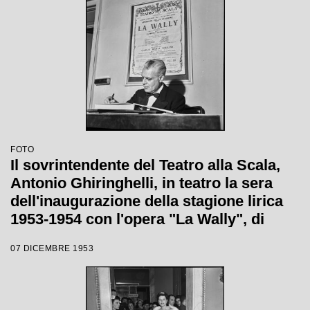
FOTO
Il sovrintendente del Teatro alla Scala,
Antonio Ghiringhelli, in teatro la sera
dell'inaugurazione della stagione lirica
1953-1954 con l'opera "La Wally", di
Alfredo Catalani, diretta da Carlo Maria
07 DICEMBRE 1953
Giulini, con la regia di Tatiana Pavlova;
alle sue spalle la locandina dell'opera.