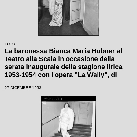
FOTO
La baronessa Bianca Maria Hubner al
Teatro alla Scala in occasione della
serata inaugurale della stagione lirica
1953-1954 con l'opera "La Wally", di
Alfredo Catalani, diretta da Carlo Maria
07 DICEMBRE 1953
Giulini, con la regia di Tatiana Pavlova