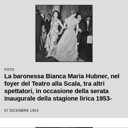
Giulini, con la regia di Tatiana Pavlova
FOTO
La baronessa Bianca Maria Hubner, nel
foyer del Teatro alla Scala, tra altri
spettatori, in occasione della serata
inaugurale della stagione lirica 1953-
1954 con l'opera "La Wally", di Alfredo
07 DICEMBRE 1953
Catalani, diretta da Carlo Maria Giulini,
con la regia di Tatiana Pavlova