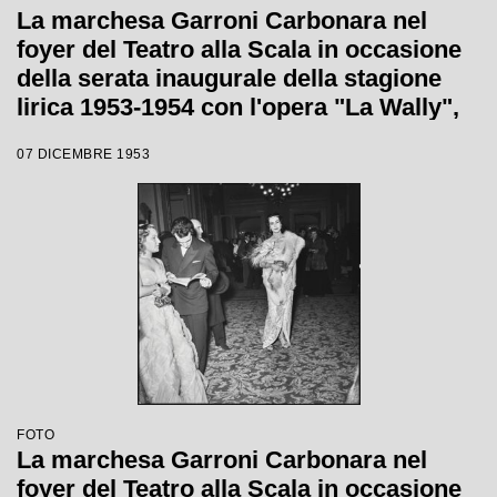
La marchesa Garroni Carbonara nel
foyer del Teatro alla Scala in occasione
della serata inaugurale della stagione
lirica 1953-1954 con l'opera "La Wally",
di Alfredo Catalani, diretta da Carlo
07 DICEMBRE 1953
Maria Giulini, con la regia di Tatiana
Pavlova
FOTO
La marchesa Garroni Carbonara nel
foyer del Teatro alla Scala in occasione