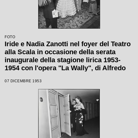
FOTO
Iride e Nadia Zanotti nel foyer del Teatro
alla Scala in occasione della serata
inaugurale della stagione lirica 1953-
1954 con l'opera "La Wally", di Alfredo
Catalani, diretta da Carlo Maria Giulini,
07 DICEMBRE 1953
con la regia di Tatiana Pavlova