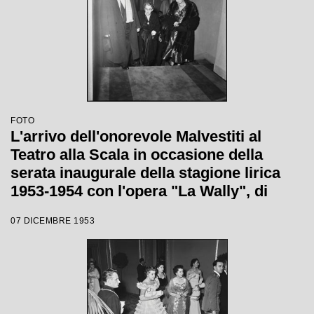
FOTO
L'arrivo dell'onorevole Malvestiti al
Teatro alla Scala in occasione della
serata inaugurale della stagione lirica
1953-1954 con l'opera "La Wally", di
Alfredo Catalani, diretta da Carlo Maria
07 DICEMBRE 1953
Giulini, con la regia di Tatiana Pavlova