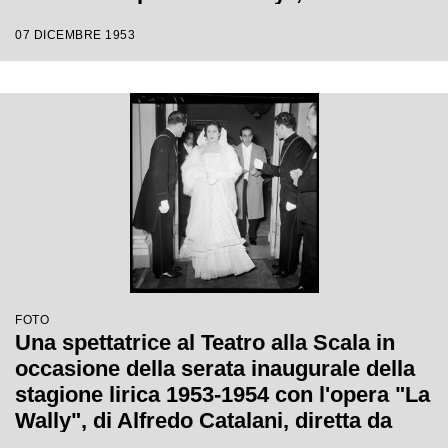
Catalani, diretta da Carlo Maria Giulini,
07 DICEMBRE 1953
con la regia di Tatiana Pavlova
FOTO
Una spettatrice al Teatro alla Scala in
occasione della serata inaugurale della
stagione lirica 1953-1954 con l'opera "La
Wally", di Alfredo Catalani, diretta da
Carlo Maria Giulini, con la regia di