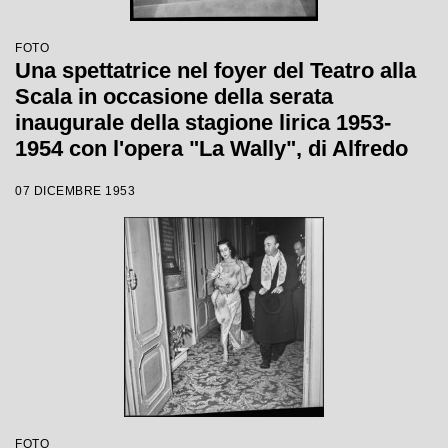
FOTO
Una spettatrice nel foyer del Teatro alla
Scala in occasione della serata
inaugurale della stagione lirica 1953-
1954 con l'opera "La Wally", di Alfredo
Catalani, diretta da Carlo Maria Giulini,
07 DICEMBRE 1953
con la regia di Tatiana Pavlova
FOTO