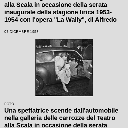
alla Scala in occasione della serata
inaugurale della stagione lirica 1953-
1954 con l'opera "La Wally", di Alfredo
Catalani, diretta da Carlo Maria Giulini,
07 DICEMBRE 1953
con la regia di Tatiana Pavlova
FOTO
Una spettatrice scende dall'automobile
nella galleria delle carrozze del Teatro
alla Scala in occasione della serata