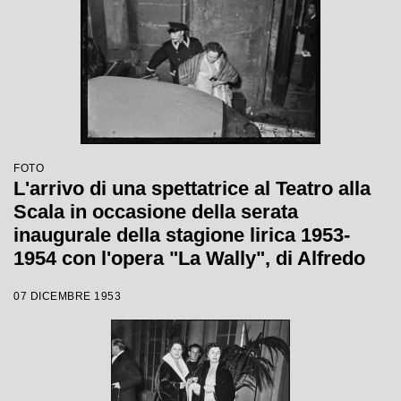
FOTO
L'arrivo di una spettatrice al Teatro alla
Scala in occasione della serata
inaugurale della stagione lirica 1953-
1954 con l'opera "La Wally", di Alfredo
Catalani, diretta da Carlo Maria Giulini,
07 DICEMBRE 1953
con la regia di Tatiana Pavlova