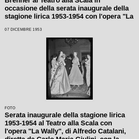
Brenner al Teatro alla Scala in
occasione della serata inaugurale della
stagione lirica 1953-1954 con l'opera "La
Wally", di Alfredo Catalani, diretta da
07 DICEMBRE 1953
Carlo Maria Giulini, con la regia di
Tatiana Pavlova
FOTO
Serata inaugurale della stagione lirica
1953-1954 al Teatro alla Scala con
l'opera "La Wally", di Alfredo Catalani,