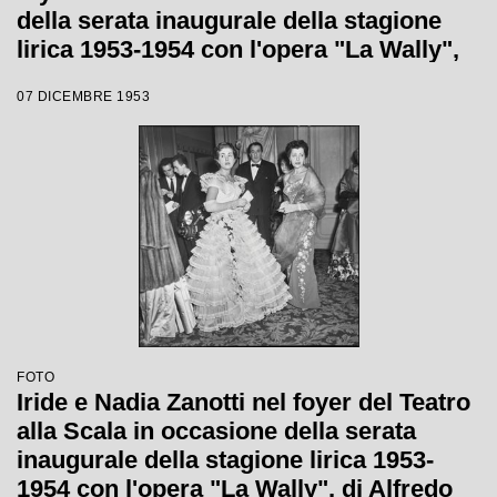
della serata inaugurale della stagione
lirica 1953-1954 con l'opera "La Wally",
di Alfredo Catalani, diretta da Carlo
07 DICEMBRE 1953
Maria Giulini, con la regia di Tatiana
Pavlova
FOTO
Iride e Nadia Zanotti nel foyer del Teatro
alla Scala in occasione della serata
inaugurale della stagione lirica 1953-
1954 con l'opera "La Wally", di Alfredo