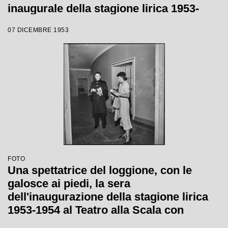
inaugurale della stagione lirica 1953-
1954 con l'opera "La Wally", di Alfredo
07 DICEMBRE 1953
Catalani, diretta da Carlo Maria Giulini,
con la regia di Tatiana Pavlova
FOTO
Una spettatrice del loggione, con le
galosce ai piedi, la sera
dell'inaugurazione della stagione lirica
1953-1954 al Teatro alla Scala con
l'opera "La Wally", di Alfredo Catalani,