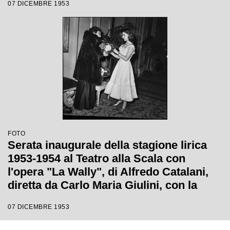
07 DICEMBRE 1953
diretta da Carlo Maria Giulini
FOTO
Serata inaugurale della stagione lirica
1953-1954 al Teatro alla Scala con
l'opera "La Wally", di Alfredo Catalani,
diretta da Carlo Maria Giulini, con la
regia di Tatiana Pavlova
07 DICEMBRE 1953