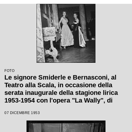
FOTO
Le signore Smiderle e Bernasconi, al
Teatro alla Scala, in occasione della
serata inaugurale della stagione lirica
1953-1954 con l'opera "La Wally", di
Alfredo Catalani, diretta da Carlo Maria
07 DICEMBRE 1953
Giulini, con la regia di Tatiana Pavlova