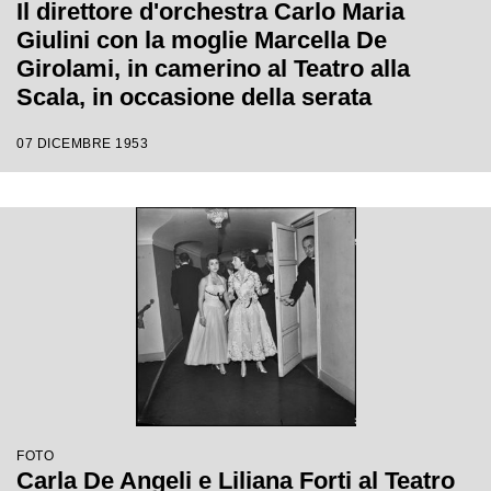
Il direttore d'orchestra Carlo Maria
Giulini con la moglie Marcella De
Girolami, in camerino al Teatro alla
Scala, in occasione della serata
inaugurale della stagione lirica 1953-
07 DICEMBRE 1953
1954 con l'opera "La Wally", di Alfredo
Catalani, con la regia di Tatiana Pavlova
e la direzione di Giulini stesso
FOTO
Carla De Angeli e Liliana Forti al Teatro