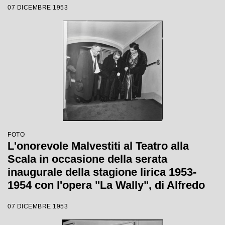
07 DICEMBRE 1953
Tatiana Pavlova
FOTO
L'onorevole Malvestiti al Teatro alla
Scala in occasione della serata
inaugurale della stagione lirica 1953-
1954 con l'opera "La Wally", di Alfredo
Catalani, diretta da Carlo Maria Giulini,
07 DICEMBRE 1953
con la regia di Tatiana Pavlova