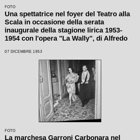
FOTO
Una spettatrice nel foyer del Teatro alla
Scala in occasione della serata
inaugurale della stagione lirica 1953-
1954 con l'opera "La Wally", di Alfredo
Catalani, diretta da Carlo Maria Giulini,
07 DICEMBRE 1953
con la regia di Tatiana Pavlova
FOTO
La marchesa Garroni Carbonara nel