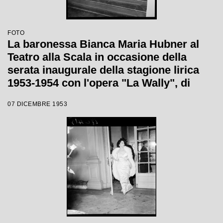
FOTO
La baronessa Bianca Maria Hubner al
Teatro alla Scala in occasione della
serata inaugurale della stagione lirica
1953-1954 con l'opera "La Wally", di
Alfredo Catalani, diretta da Carlo Maria
07 DICEMBRE 1953
Giulini, con la regia di Tatiana Pavlova