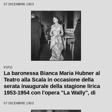
regia di Tatiana Pavlova
07 DICEMBRE 1953
FOTO
La baronessa Bianca Maria Hubner al
Teatro alla Scala in occasione della
serata inaugurale della stagione lirica
1953-1954 con l'opera "La Wally", di
Alfredo Catalani, diretta da Carlo Maria
07 DICEMBRE 1953
Giulini, con la regia di Tatiana Pavlova