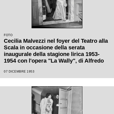
FOTO
Cecilia Malvezzi nel foyer del Teatro alla
Scala in occasione della serata
inaugurale della stagione lirica 1953-
1954 con l'opera "La Wally", di Alfredo
Catalani, diretta da Carlo Maria Giulini,
07 DICEMBRE 1953
con la regia di Tatiana Pavlova