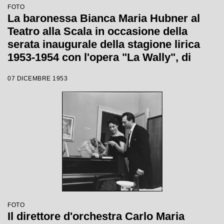
FOTO
La baronessa Bianca Maria Hubner al
Teatro alla Scala in occasione della
serata inaugurale della stagione lirica
1953-1954 con l'opera "La Wally", di
Alfredo Catalani, diretta da Carlo Maria
07 DICEMBRE 1953
Giulini, con la regia di Tatiana Pavlova
FOTO
Il direttore d'orchestra Carlo Maria