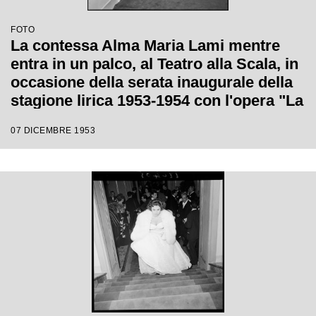
FOTO
La contessa Alma Maria Lami mentre
entra in un palco, al Teatro alla Scala, in
occasione della serata inaugurale della
stagione lirica 1953-1954 con l'opera "La
Wally", di Alfredo Catalani, diretta da
07 DICEMBRE 1953
Carlo Maria Giulini, con la regia di
Tatiana Pavlova