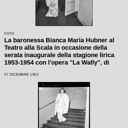
FOTO
La baronessa Bianca Maria Hubner al
Teatro alla Scala in occasione della
serata inaugurale della stagione lirica
1953-1954 con l'opera "La Wally", di
Alfredo Catalani, diretta da Carlo Maria
07 DICEMBRE 1953
Giulini, con la regia di Tatiana Pavlova