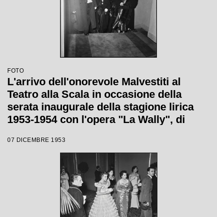
FOTO
L'arrivo dell'onorevole Malvestiti al
Teatro alla Scala in occasione della
serata inaugurale della stagione lirica
1953-1954 con l'opera "La Wally", di
Alfredo Catalani, diretta da Carlo Maria
07 DICEMBRE 1953
Giulini, con la regia di Tatiana Pavlova