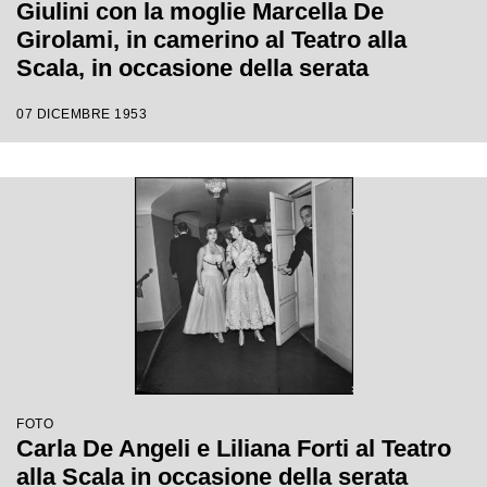
Giulini con la moglie Marcella De
Girolami, in camerino al Teatro alla
Scala, in occasione della serata
inaugurale della stagione lirica 1953-
07 DICEMBRE 1953
1954 con l'opera "La Wally", di Alfredo
Catalani, con la regia di Tatiana Pavlova
e la direzione di Giulini stesso
FOTO
Carla De Angeli e Liliana Forti al Teatro
alla Scala in occasione della serata