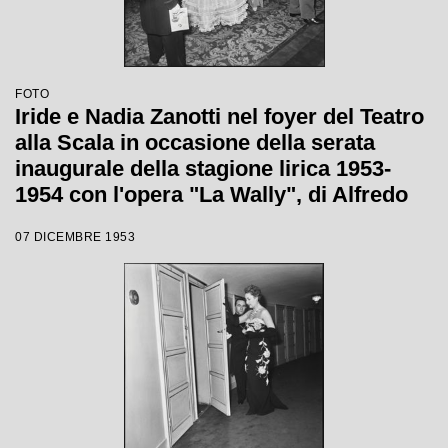
FOTO
Iride e Nadia Zanotti nel foyer del Teatro
alla Scala in occasione della serata
inaugurale della stagione lirica 1953-
1954 con l'opera "La Wally", di Alfredo
Catalani, diretta da Carlo Maria Giulini,
07 DICEMBRE 1953
con la regia di Tatiana Pavlova