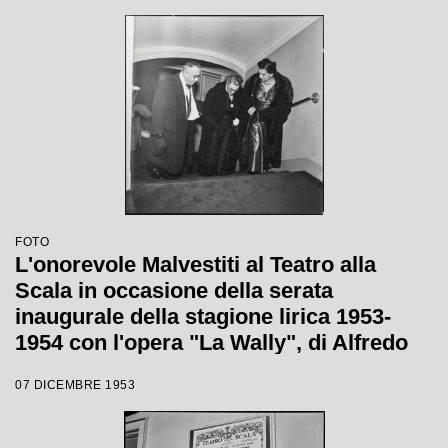
FOTO
L'onorevole Malvestiti al Teatro alla
Scala in occasione della serata
inaugurale della stagione lirica 1953-
1954 con l'opera "La Wally", di Alfredo
Catalani, diretta da Carlo Maria Giulini,
07 DICEMBRE 1953
con la regia di Tatiana Pavlova