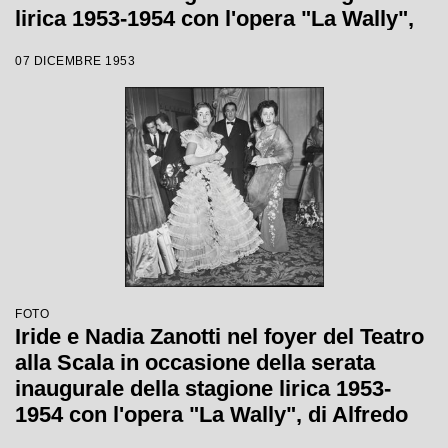
lirica 1953-1954 con l'opera "La Wally",
di Alfredo Catalani, diretta da Carlo
07 DICEMBRE 1953
Maria Giulini, con la regia di Tatiana
Pavlova
FOTO
Iride e Nadia Zanotti nel foyer del Teatro
alla Scala in occasione della serata
inaugurale della stagione lirica 1953-
1954 con l'opera "La Wally", di Alfredo
Catalani, diretta da Carlo Maria Giulini,