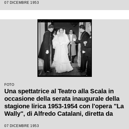
07 DICEMBRE 1953
con la regia di Tatiana Pavlova
FOTO
Una spettatrice al Teatro alla Scala in
occasione della serata inaugurale della
stagione lirica 1953-1954 con l'opera "La
Wally", di Alfredo Catalani, diretta da
Carlo Maria Giulini, con la regia di
07 DICEMBRE 1953
Tatiana Pavlova