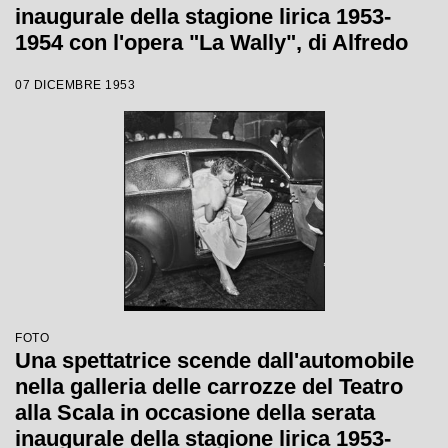
inaugurale della stagione lirica 1953-
1954 con l'opera "La Wally", di Alfredo
Catalani, diretta da Carlo Maria Giulini,
07 DICEMBRE 1953
con la regia di Tatiana Pavlova
FOTO
Una spettatrice scende dall'automobile
nella galleria delle carrozze del Teatro
alla Scala in occasione della serata
inaugurale della stagione lirica 1953-