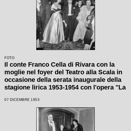
FOTO
Il conte Franco Cella di Rivara con la
moglie nel foyer del Teatro alla Scala in
occasione della serata inaugurale della
stagione lirica 1953-1954 con l'opera "La
Wally", di Alfredo Catalani, diretta da
07 DICEMBRE 1953
Carlo Maria Giulini, con la regia di
Tatiana Pavlova