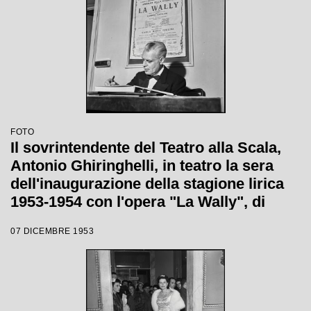
FOTO
Il sovrintendente del Teatro alla Scala,
Antonio Ghiringhelli, in teatro la sera
dell'inaugurazione della stagione lirica
1953-1954 con l'opera "La Wally", di
Alfredo Catalani, diretta da Carlo Maria
07 DICEMBRE 1953
Giulini, con la regia di Tatiana Pavlova;
alle sue spalle la locandina dell'opera.