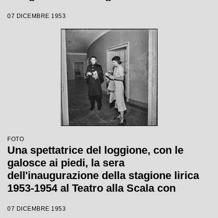
1954 con l'opera "La Wally", di Alfredo
07 DICEMBRE 1953
Catalani, diretta da Carlo Maria Giulini,
con la regia di Tatiana Pavlova
FOTO
Una spettatrice del loggione, con le
galosce ai piedi, la sera
dell'inaugurazione della stagione lirica
1953-1954 al Teatro alla Scala con
l'opera "La Wally", di Alfredo Catalani,
07 DICEMBRE 1953
diretta da Carlo Maria Giulini