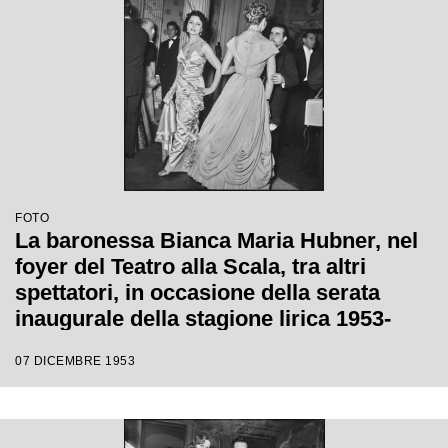
FOTO
La baronessa Bianca Maria Hubner, nel
foyer del Teatro alla Scala, tra altri
spettatori, in occasione della serata
inaugurale della stagione lirica 1953-
1954 con l'opera "La Wally", di Alfredo
07 DICEMBRE 1953
Catalani, diretta da Carlo Maria Giulini,
con la regia di Tatiana Pavlova