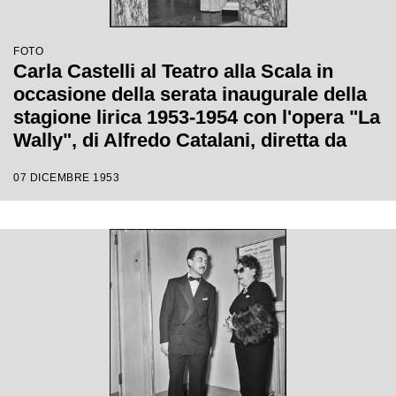
FOTO
Carla Castelli al Teatro alla Scala in
occasione della serata inaugurale della
stagione lirica 1953-1954 con l'opera "La
Wally", di Alfredo Catalani, diretta da
Carlo Maria Giulini, con la regia di
07 DICEMBRE 1953
Tatiana Pavlova