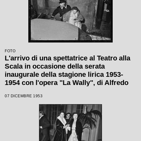
FOTO
L'arrivo di una spettatrice al Teatro alla
Scala in occasione della serata
inaugurale della stagione lirica 1953-
1954 con l'opera "La Wally", di Alfredo
Catalani, diretta da Carlo Maria Giulini,
07 DICEMBRE 1953
con la regia di Tatiana Pavlova