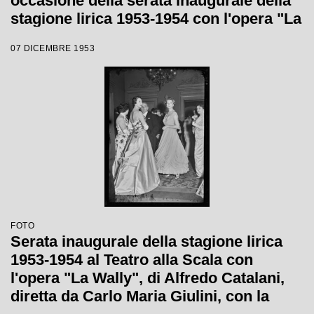
occasione della serata inaugurale della
stagione lirica 1953-1954 con l'opera "La
Wally", di Alfredo Catalani, diretta da
07 DICEMBRE 1953
Carlo Maria Giulini, con la regia di
Tatiana Pavlova
FOTO
Serata inaugurale della stagione lirica
1953-1954 al Teatro alla Scala con
l'opera "La Wally", di Alfredo Catalani,
diretta da Carlo Maria Giulini, con la