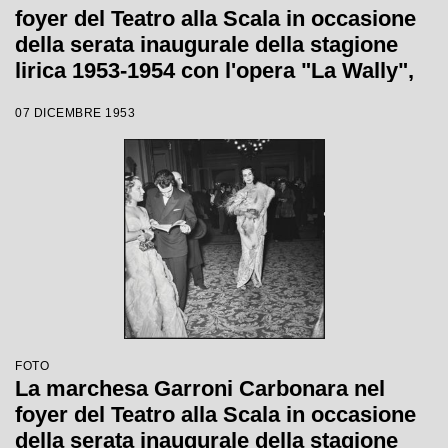
foyer del Teatro alla Scala in occasione
della serata inaugurale della stagione
lirica 1953-1954 con l'opera "La Wally",
di Alfredo Catalani, diretta da Carlo
07 DICEMBRE 1953
Maria Giulini, con la regia di Tatiana
Pavlova
FOTO
La marchesa Garroni Carbonara nel
foyer del Teatro alla Scala in occasione
della serata inaugurale della stagione