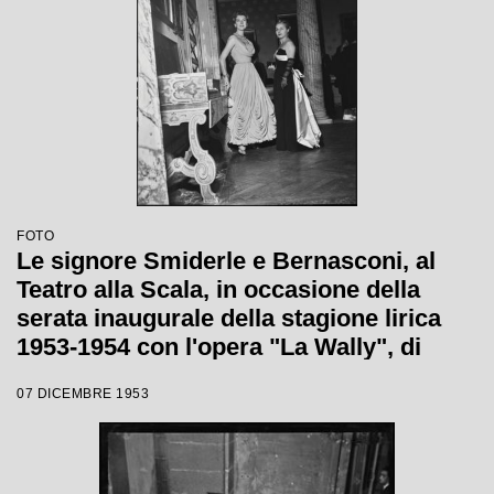
FOTO
Le signore Smiderle e Bernasconi, al
Teatro alla Scala, in occasione della
serata inaugurale della stagione lirica
1953-1954 con l'opera "La Wally", di
Alfredo Catalani, diretta da Carlo Maria
07 DICEMBRE 1953
Giulini, con la regia di Tatiana Pavlova