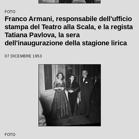
FOTO
Franco Armani, responsabile dell'ufficio
stampa del Teatro alla Scala, e la regista
Tatiana Pavlova, la sera
dell'inaugurazione della stagione lirica
1953-1954 con l'opera "La Wally", di
07 DICEMBRE 1953
Alfredo Catalani, diretta da Carlo Maria
Giulini, con la regia della Pavlova stessa
FOTO