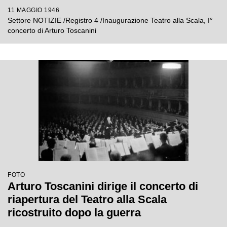
Toscanini per la riapertura del Teatro
11 MAGGIO 1946
ricostruito dopo la guerra
Settore NOTIZIE /Registro 4 /Inaugurazione Teatro alla Scala, I°
concerto di Arturo Toscanini
FOTO
Arturo Toscanini dirige il concerto di
riapertura del Teatro alla Scala
ricostruito dopo la guerra