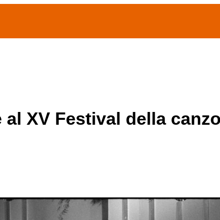
(current)
home
Chi siamo
Archivio Publifoto
Mostre
 al XV Festival della canz