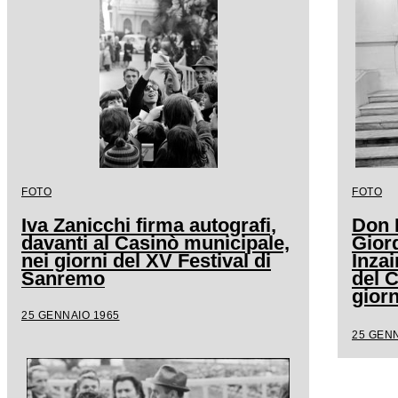
FOTO
FOTO
Iva Zanicchi firma autografi,
Don 
davanti al Casinò municipale,
Gior
nei giorni del XV Festival di
Inzai
Sanremo
del 
giorn
San
25 GENNAIO 1965
25 GENN