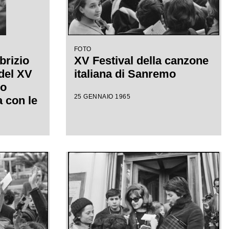
FOTO
brizio
XV Festival della canzone
 del XV
italiana di Sanremo
mo
25 GENNAIO 1965
a con le
etizione