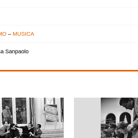
MO
–
MUSICA
esa Sanpaolo