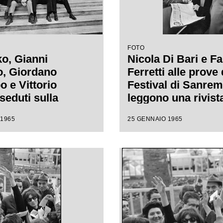
FOTO
o, Gianni
Nicola Di Bari e Fa
, Giordano
Ferretti alle prove
 e Vittorio
Festival di Sanre
seduti sulla
leggono una rivist
ta del Casinò
notizie sulla comp
 1965
25 GENNAIO 1965
ale nei giorni del
canora
ival di Sanremo