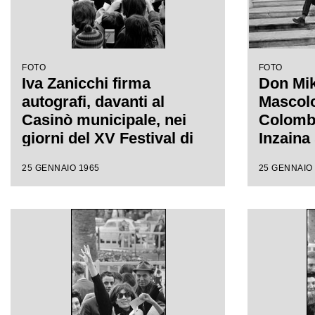
FOTO
FOTO
Iva Zanicchi firma
Don Mik
autografi, davanti al
Mascolo
Casinò municipale, nei
Colombo
giorni del XV Festival di
Inzaina 
Sanremo
scalina
25 GENNAIO 1965
25 GENNAIO
municip
XV Fest