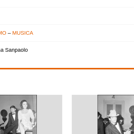
MO
–
MUSICA
esa Sanpaolo