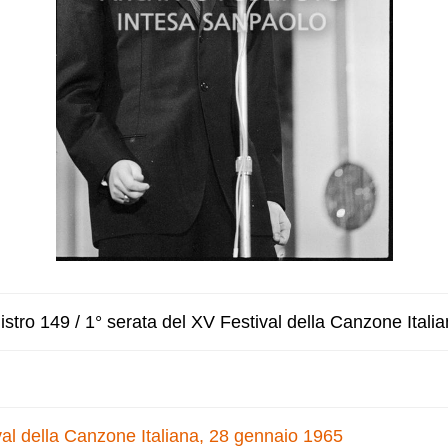
stro 149 / 1° serata del XV Festival della Canzone Itali
val della Canzone Italiana, 28 gennaio 1965