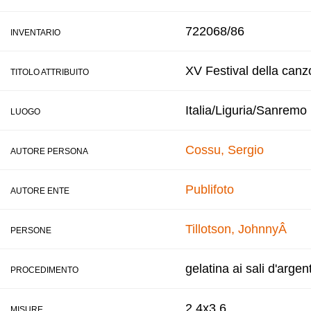
722068/86
INVENTARIO
XV Festival della canz
TITOLO ATTRIBUITO
Italia/Liguria/Sanremo
LUOGO
Cossu, Sergio
AUTORE PERSONA
Publifoto
AUTORE ENTE
Tillotson, JohnnyÂ
PERSONE
gelatina ai sali d'argen
PROCEDIMENTO
2,4x3,6
MISURE