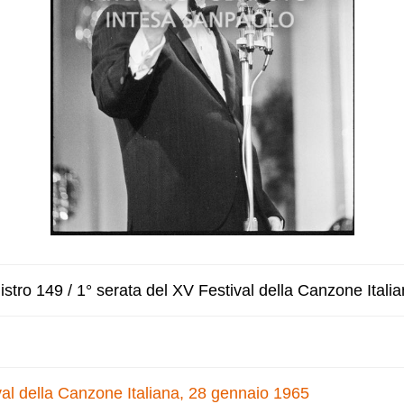
stro 149 / 1° serata del XV Festival della Canzone Itali
val della Canzone Italiana, 28 gennaio 1965