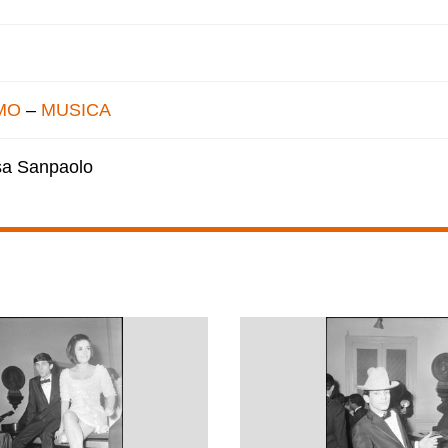
MO
–
MUSICA
esa Sanpaolo