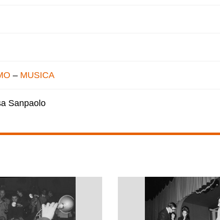
MO
–
MUSICA
esa Sanpaolo