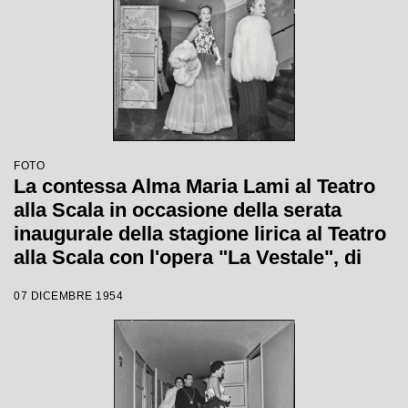
FOTO
La contessa Alma Maria Lami al Teatro
alla Scala in occasione della serata
inaugurale della stagione lirica al Teatro
alla Scala con l'opera "La Vestale", di
Gaspare Spontini, diretta da Antonino
07 DICEMBRE 1954
Votto, con la regia di Luchino Visconti