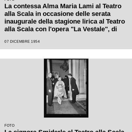
La contessa Alma Maria Lami al Teatro
alla Scala in occasione delle serata
inaugurale della stagione lirica al Teatro
alla Scala con l'opera "La Vestale", di
Gaspare Spontini, diretta da Antonino
07 DICEMBRE 1954
Votto, con la regia di Luchino Visconti
FOTO