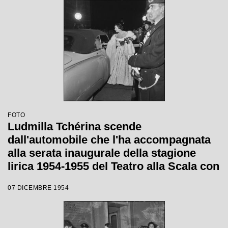
FOTO
Ludmilla Tchérina scende
dall'automobile che l'ha accompagnata
alla serata inaugurale della stagione
lirica 1954-1955 del Teatro alla Scala con
l'opera "La Vestale", di Gaspare
07 DICEMBRE 1954
Spontini, diretta da Antonino Votto, con
la regia di Luchino Visconti