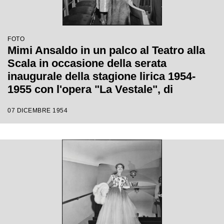
FOTO
Mimi Ansaldo in un palco al Teatro alla
Scala in occasione della serata
inaugurale della stagione lirica 1954-
1955 con l'opera "La Vestale", di
Gaspare Spontini, diretta da Antonino
07 DICEMBRE 1954
Votto, con la regia di Luchino Visconti