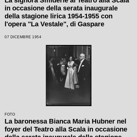
La signora Smiderle al Teatro alla Scala
in occasione della serata inaugurale
della stagione lirica 1954-1955 con
l'opera "La Vestale", di Gaspare
Spontini, diretta da Antonino Votto, con
07 DICEMBRE 1954
la regia di Luchino Visconti
FOTO
La baronessa Bianca Maria Hubner nel
foyer del Teatro alla Scala in occasione