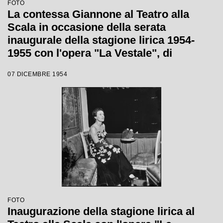
FOTO
La contessa Giannone al Teatro alla
Scala in occasione della serata
inaugurale della stagione lirica 1954-
1955 con l'opera "La Vestale", di
Gaspare Spontini, diretta da Antonino
07 DICEMBRE 1954
Votto, con la regia di Luchino Visconti
FOTO
Inaugurazione della stagione lirica al