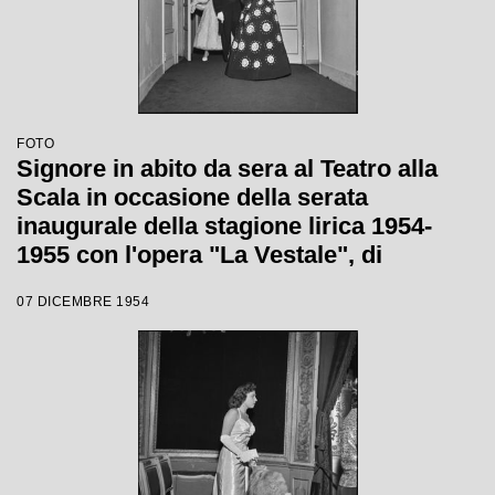
FOTO
Signore in abito da sera al Teatro alla
Scala in occasione della serata
inaugurale della stagione lirica 1954-
1955 con l'opera "La Vestale", di
Gaspare Spontini, diretta da Antonino
07 DICEMBRE 1954
Votto, con la regia di Luchino Visconti