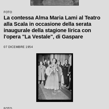
FOTO
La contessa Alma Maria Lami al Teatro
alla Scala in occasione della serata
inaugurale della stagione lirica con
l'opera "La Vestale", di Gaspare
Spontini, con la regia di Luchino
07 DICEMBRE 1954
Visconti e diretta da Antonino Votto
FOTO