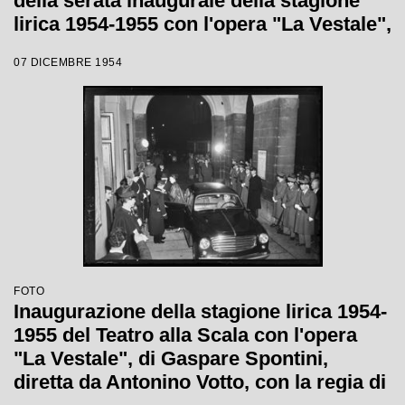
della serata inaugurale della stagione
lirica 1954-1955 con l'opera "La Vestale",
di Gaspare Spontini, diretta da Antonino
07 DICEMBRE 1954
Votto, con la regia di Luchino Visconti
FOTO
Inaugurazione della stagione lirica 1954-
1955 del Teatro alla Scala con l'opera
"La Vestale", di Gaspare Spontini,
diretta da Antonino Votto, con la regia di