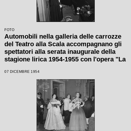
FOTO
Automobili nella galleria delle carrozze
del Teatro alla Scala accompagnano gli
spettatori alla serata inaugurale della
stagione lirica 1954-1955 con l'opera "La
Vestale", di Gaspare Spontini, diretta da
07 DICEMBRE 1954
Antonino Votto, con la regia di Luchino
Visconti