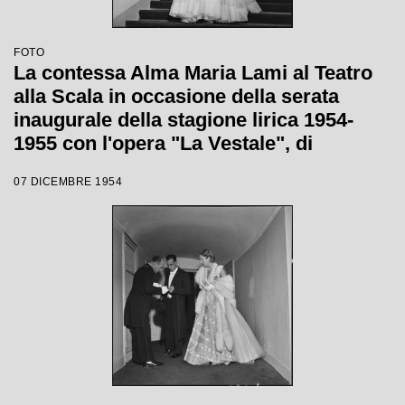
FOTO
La contessa Alma Maria Lami al Teatro
alla Scala in occasione della serata
inaugurale della stagione lirica 1954-
1955 con l'opera "La Vestale", di
Gaspare Spontini, diretta da Antonino
07 DICEMBRE 1954
Votto, con la regia di Luchino Visconti