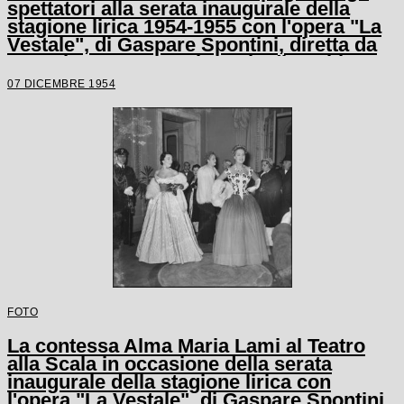
spettatori alla serata inaugurale della
stagione lirica 1954-1955 con l'opera "La
Vestale", di Gaspare Spontini, diretta da
Antonino Votto, con la regia di Luchino
Visconti
07 DICEMBRE 1954
FOTO
La contessa Alma Maria Lami al Teatro
alla Scala in occasione della serata
inaugurale della stagione lirica con
l'opera "La Vestale", di Gaspare Spontini,