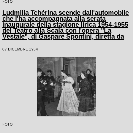
FOTO
Ludmilla Tchérina scende dall'automobile
che l'ha accompagnata alla serata
inaugurale della stagione lirica 1954-1955
del Teatro alla Scala con l'opera "La
Vestale", di Gaspare Spontini, diretta da
Antonino Votto, con la regia di Luchino
Visconti
07 DICEMBRE 1954
FOTO