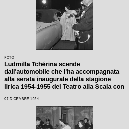
FOTO
Ludmilla Tchérina scende
dall'automobile che l'ha accompagnata
alla serata inaugurale della stagione
lirica 1954-1955 del Teatro alla Scala con
l'opera "La Vestale", di Gaspare
07 DICEMBRE 1954
Spontini, diretta da Antonino Votto, con
la regia di Luchino Visconti