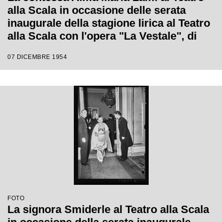
alla Scala in occasione delle serata
inaugurale della stagione lirica al Teatro
alla Scala con l'opera "La Vestale", di
Gaspare Spontini, diretta da Antonino
07 DICEMBRE 1954
Votto, con la regia di Luchino Visconti
FOTO
La signora Smiderle al Teatro alla Scala