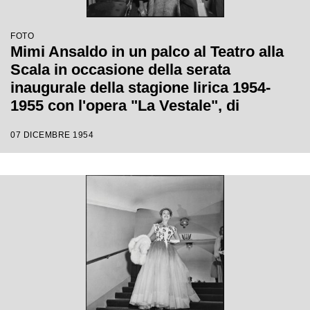
FOTO
Mimi Ansaldo in un palco al Teatro alla
Scala in occasione della serata
inaugurale della stagione lirica 1954-
1955 con l'opera "La Vestale", di
Gaspare Spontini, diretta da Antonino
07 DICEMBRE 1954
Votto, con la regia di Luchino Visconti