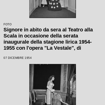
FOTO
Signore in abito da sera al Teatro alla
Scala in occasione della serata
inaugurale della stagione lirica 1954-
1955 con l'opera "La Vestale", di
Gaspare Spontini, diretta da Antonino
07 DICEMBRE 1954
Votto, con la regia di Luchino Visconti