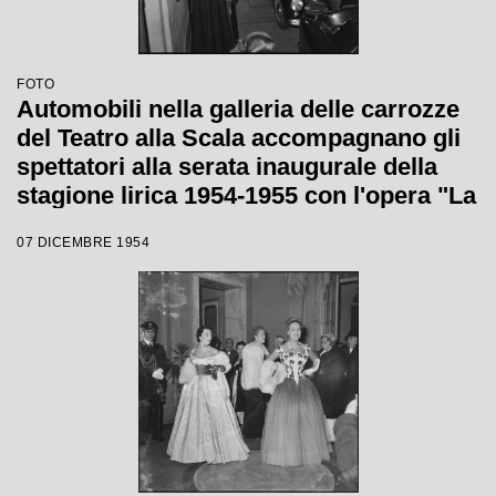
FOTO
Automobili nella galleria delle carrozze
del Teatro alla Scala accompagnano gli
spettatori alla serata inaugurale della
stagione lirica 1954-1955 con l'opera "La
Vestale", di Gaspare Spontini, diretta da
07 DICEMBRE 1954
Antonino Votto, con la regia di Luchino
Visconti