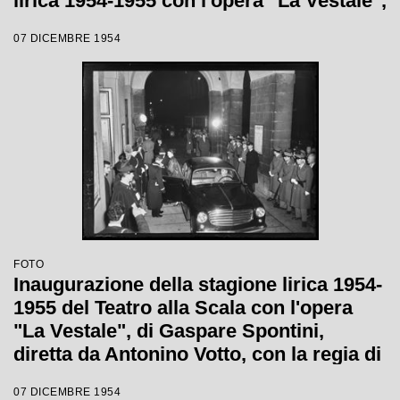
lirica 1954-1955 con l'opera "La Vestale",
di Gaspare Spontini, diretta da Antonino
07 DICEMBRE 1954
Votto, con la regia di Luchino Visconti
FOTO
Inaugurazione della stagione lirica 1954-
1955 del Teatro alla Scala con l'opera
"La Vestale", di Gaspare Spontini,
diretta da Antonino Votto, con la regia di
Luchino Visconti
07 DICEMBRE 1954