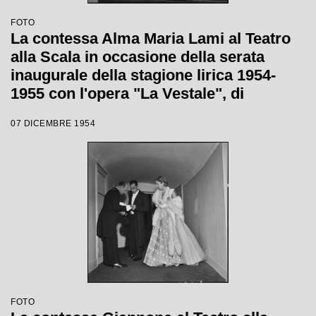
FOTO
La contessa Alma Maria Lami al Teatro
alla Scala in occasione della serata
inaugurale della stagione lirica 1954-
1955 con l'opera "La Vestale", di
Gaspare Spontini, diretta da Antonino
07 DICEMBRE 1954
Votto, con la regia di Luchino Visconti
FOTO