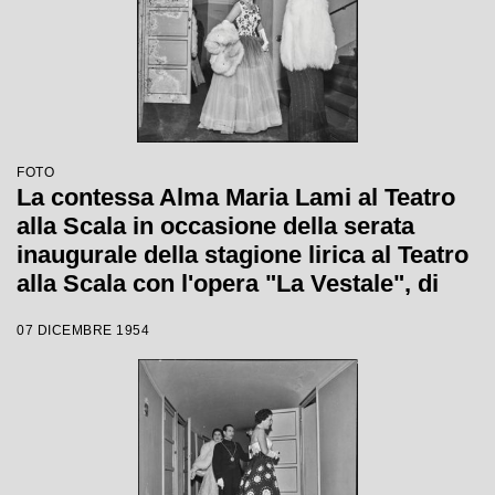
FOTO
La contessa Alma Maria Lami al Teatro
alla Scala in occasione della serata
inaugurale della stagione lirica al Teatro
alla Scala con l'opera "La Vestale", di
Gaspare Spontini, diretta da Antonino
07 DICEMBRE 1954
Votto, con la regia di Luchino Visconti