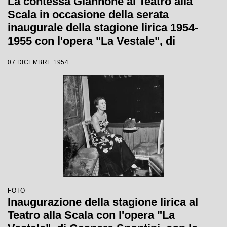
La contessa Giannone al Teatro alla
Scala in occasione della serata
inaugurale della stagione lirica 1954-
1955 con l'opera "La Vestale", di
Gaspare Spontini, diretta da Antonino
07 DICEMBRE 1954
Votto, con la regia di Luchino Visconti
FOTO
Inaugurazione della stagione lirica al
Teatro alla Scala con l'opera "La