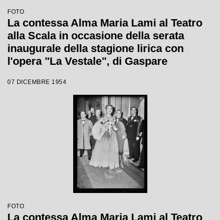
FOTO
La contessa Alma Maria Lami al Teatro
alla Scala in occasione della serata
inaugurale della stagione lirica con
l'opera "La Vestale", di Gaspare
Spontini, con la regia di Luchino
07 DICEMBRE 1954
Visconti e diretta da Antonino Votto
FOTO
La contessa Alma Maria Lami al Teatro