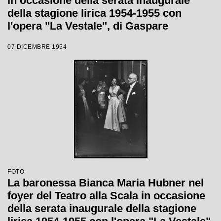
in occasione della serata inaugurale
della stagione lirica 1954-1955 con
l'opera "La Vestale", di Gaspare
Spontini, diretta da Antonino Votto, con
07 DICEMBRE 1954
la regia di Luchino Visconti
FOTO
La baronessa Bianca Maria Hubner nel
foyer del Teatro alla Scala in occasione
della serata inaugurale della stagione