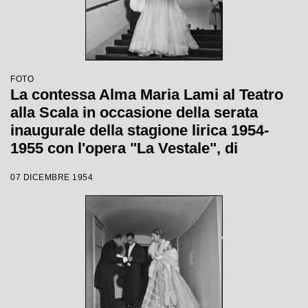
FOTO
La contessa Alma Maria Lami al Teatro
alla Scala in occasione della serata
inaugurale della stagione lirica 1954-
1955 con l'opera "La Vestale", di
Gaspare Spontini, diretta da Antonino
07 DICEMBRE 1954
Votto, con la regia di Luchino Visconti