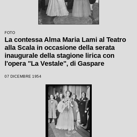
FOTO
La contessa Alma Maria Lami al Teatro
alla Scala in occasione della serata
inaugurale della stagione lirica con
l'opera "La Vestale", di Gaspare
Spontini, con la regia di Luchino
07 DICEMBRE 1954
Visconti e diretta da Antonino Votto