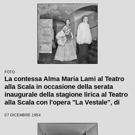
FOTO
La contessa Alma Maria Lami al Teatro
alla Scala in occasione della serata
inaugurale della stagione lirica al Teatro
alla Scala con l'opera "La Vestale", di
Gaspare Spontini, diretta da Antonino
07 DICEMBRE 1954
Votto, con la regia di Luchino Visconti