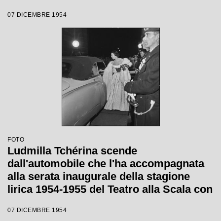
la regia di Luchino Visconti
07 DICEMBRE 1954
FOTO
Ludmilla Tchérina scende
dall'automobile che l'ha accompagnata
alla serata inaugurale della stagione
lirica 1954-1955 del Teatro alla Scala con
l'opera "La Vestale", di Gaspare
07 DICEMBRE 1954
Spontini, diretta da Antonino Votto, con