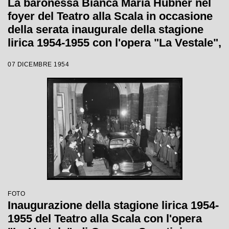
La baronessa Bianca Maria Hubner nel
foyer del Teatro alla Scala in occasione
della serata inaugurale della stagione
lirica 1954-1955 con l'opera "La Vestale",
di Gaspare Spontini, diretta da Antonino
07 DICEMBRE 1954
Votto, con la regia di Luchino Visconti
FOTO
Inaugurazione della stagione lirica 1954-
1955 del Teatro alla Scala con l'opera