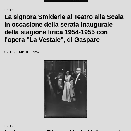
FOTO
La signora Smiderle al Teatro alla Scala
in occasione della serata inaugurale
della stagione lirica 1954-1955 con
l'opera "La Vestale", di Gaspare
Spontini, diretta da Antonino Votto, con
07 DICEMBRE 1954
la regia di Luchino Visconti
FOTO