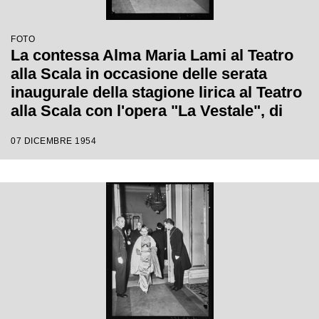
FOTO
La contessa Alma Maria Lami al Teatro
alla Scala in occasione delle serata
inaugurale della stagione lirica al Teatro
alla Scala con l'opera "La Vestale", di
Gaspare Spontini, diretta da Antonino
07 DICEMBRE 1954
Votto, con la regia di Luchino Visconti