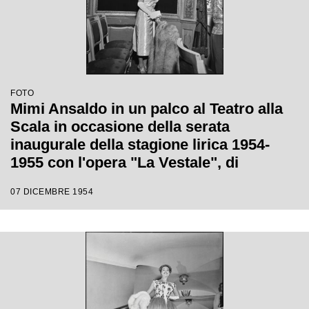
FOTO
Mimi Ansaldo in un palco al Teatro alla
Scala in occasione della serata
inaugurale della stagione lirica 1954-
1955 con l'opera "La Vestale", di
Gaspare Spontini, diretta da Antonino
07 DICEMBRE 1954
Votto, con la regia di Luchino Visconti