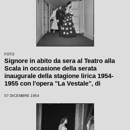
FOTO
Signore in abito da sera al Teatro alla
Scala in occasione della serata
inaugurale della stagione lirica 1954-
1955 con l'opera "La Vestale", di
Gaspare Spontini, diretta da Antonino
07 DICEMBRE 1954
Votto, con la regia di Luchino Visconti