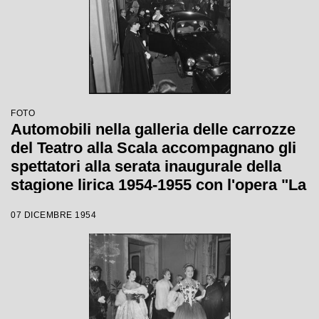
FOTO
Automobili nella galleria delle carrozze
del Teatro alla Scala accompagnano gli
spettatori alla serata inaugurale della
stagione lirica 1954-1955 con l'opera "La
Vestale", di Gaspare Spontini, diretta da
07 DICEMBRE 1954
Antonino Votto, con la regia di Luchino
Visconti