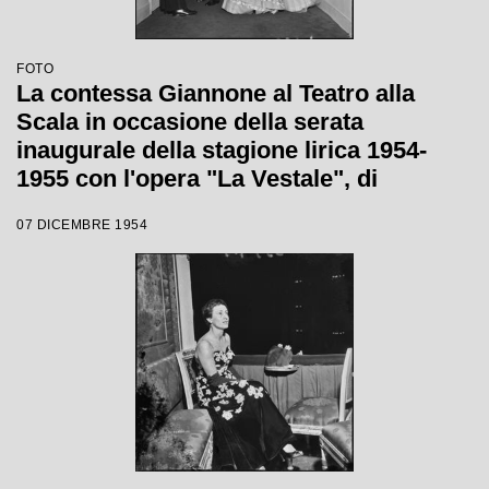
FOTO
La contessa Giannone al Teatro alla
Scala in occasione della serata
inaugurale della stagione lirica 1954-
1955 con l'opera "La Vestale", di
Gaspare Spontini, diretta da Antonino
07 DICEMBRE 1954
Votto, con la regia di Luchino Visconti