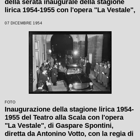
della serata inaugurale della stagione
lirica 1954-1955 con l'opera "La Vestale",
di Gaspare Spontini, diretta da Antonino
07 DICEMBRE 1954
Votto, con la regia di Luchino Visconti
FOTO
Inaugurazione della stagione lirica 1954-
1955 del Teatro alla Scala con l'opera
"La Vestale", di Gaspare Spontini,
diretta da Antonino Votto, con la regia di