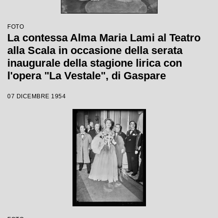
FOTO
La contessa Alma Maria Lami al Teatro
alla Scala in occasione della serata
inaugurale della stagione lirica con
l'opera "La Vestale", di Gaspare
Spontini, con la regia di Luchino
07 DICEMBRE 1954
Visconti e diretta da Antonino Votto