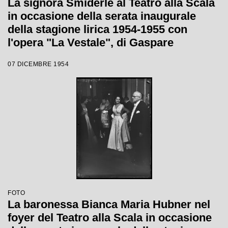
La signora Smiderle al Teatro alla Scala
in occasione della serata inaugurale
della stagione lirica 1954-1955 con
l'opera "La Vestale", di Gaspare
Spontini, diretta da Antonino Votto, con
07 DICEMBRE 1954
la regia di Luchino Visconti
FOTO
La baronessa Bianca Maria Hubner nel
foyer del Teatro alla Scala in occasione