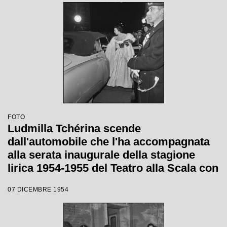
FOTO
Ludmilla Tchérina scende
dall'automobile che l'ha accompagnata
alla serata inaugurale della stagione
lirica 1954-1955 del Teatro alla Scala con
l'opera "La Vestale", di Gaspare
07 DICEMBRE 1954
Spontini, diretta da Antonino Votto, con
la regia di Luchino Visconti