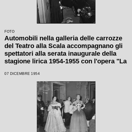
FOTO
Automobili nella galleria delle carrozze
del Teatro alla Scala accompagnano gli
spettatori alla serata inaugurale della
stagione lirica 1954-1955 con l'opera "La
Vestale", di Gaspare Spontini, diretta da
07 DICEMBRE 1954
Antonino Votto, con la regia di Luchino
Visconti