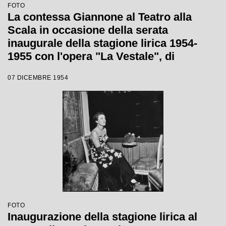
FOTO
La contessa Giannone al Teatro alla
Scala in occasione della serata
inaugurale della stagione lirica 1954-
1955 con l'opera "La Vestale", di
Gaspare Spontini, diretta da Antonino
07 DICEMBRE 1954
Votto, con la regia di Luchino Visconti
FOTO
Inaugurazione della stagione lirica al