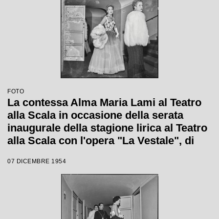
FOTO
La contessa Alma Maria Lami al Teatro
alla Scala in occasione della serata
inaugurale della stagione lirica al Teatro
alla Scala con l'opera "La Vestale", di
Gaspare Spontini, diretta da Antonino
07 DICEMBRE 1954
Votto, con la regia di Luchino Visconti