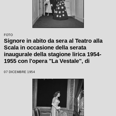
FOTO
Signore in abito da sera al Teatro alla
Scala in occasione della serata
inaugurale della stagione lirica 1954-
1955 con l'opera "La Vestale", di
Gaspare Spontini, diretta da Antonino
07 DICEMBRE 1954
Votto, con la regia di Luchino Visconti