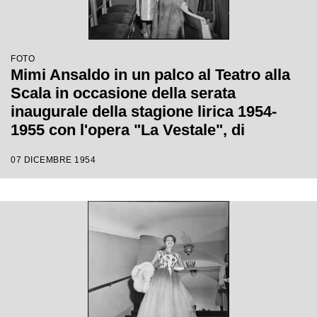
FOTO
Mimi Ansaldo in un palco al Teatro alla
Scala in occasione della serata
inaugurale della stagione lirica 1954-
1955 con l'opera "La Vestale", di
Gaspare Spontini, diretta da Antonino
07 DICEMBRE 1954
Votto, con la regia di Luchino Visconti