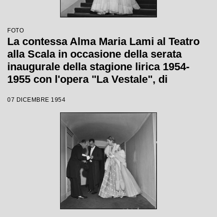
FOTO
La contessa Alma Maria Lami al Teatro
alla Scala in occasione della serata
inaugurale della stagione lirica 1954-
1955 con l'opera "La Vestale", di
Gaspare Spontini, diretta da Antonino
07 DICEMBRE 1954
Votto, con la regia di Luchino Visconti