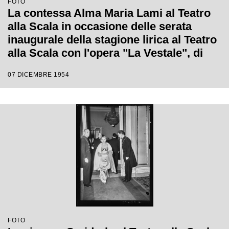
FOTO
La contessa Alma Maria Lami al Teatro
alla Scala in occasione delle serata
inaugurale della stagione lirica al Teatro
alla Scala con l'opera "La Vestale", di
Gaspare Spontini, diretta da Antonino
07 DICEMBRE 1954
Votto, con la regia di Luchino Visconti
FOTO