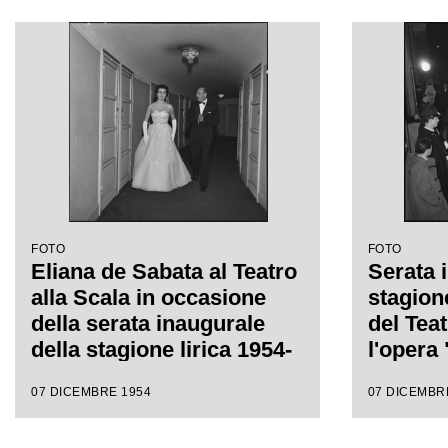
da Antonino Votto, con la
da Anto
regia di Luchino Visconti
regia d
FOTO
FOTO
Eliana de Sabata al Teatro
Serata 
alla Scala in occasione
stagion
della serata inaugurale
del Teat
della stagione lirica 1954-
l'opera 
1955 con l'opera "La
Gaspare
07 DICEMBRE 1954
07 DICEMBR
Vestale", di Gaspare
da Anto
Spontini, diretta da
regia d