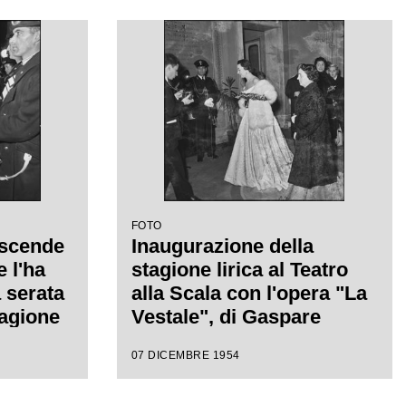
FOTO
 scende
Inaugurazione della
 l'ha
stagione lirica al Teatro
 serata
alla Scala con l'opera "La
tagione
Vestale", di Gaspare
l Teatro
Spontini, con la regia di
07 DICEMBRE 1954
era "La
Luchino Visconti e diretta
re
da Antonino Votto