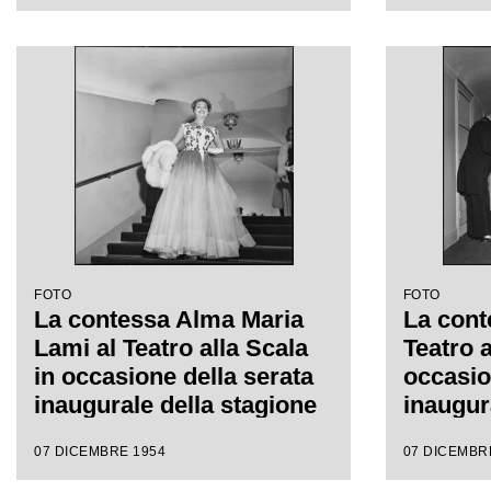
Spontini, diretta da
di Gasp
Antonino Votto, con la
diretta 
regia di Luchino Visconti
con la 
Viscont
FOTO
FOTO
La contessa Alma Maria
La cont
Lami al Teatro alla Scala
Teatro a
in occasione della serata
occasio
inaugurale della stagione
inaugur
lirica 1954-1955 con
lirica 
07 DICEMBRE 1954
07 DICEMBR
l'opera "La Vestale", di
l'opera 
Gaspare Spontini, diretta
Gaspare