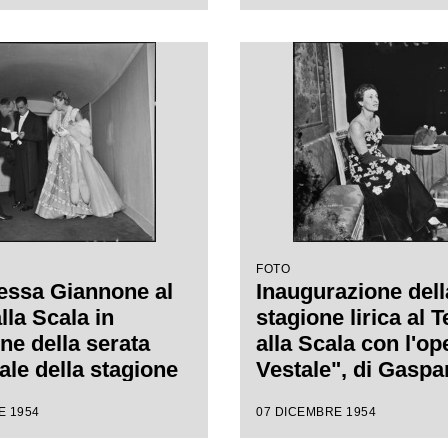
are Spontini,
Gaspare Spontini, 
da Antonino Votto,
da Antonino Votto,
regia di Luchino
regia di Luchino V
i
FOTO
essa Giannone al
Inaugurazione dell
lla Scala in
stagione lirica al T
ne della serata
alla Scala con l'op
ale della stagione
Vestale", di Gaspa
1954-1955 con
Spontini, con la re
E 1954
07 DICEMBRE 1954
"La Vestale", di
Luchino Visconti e
 Spontini, diretta
da Antonino Votto