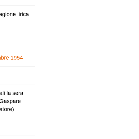
gione lirica
embre 1954
li la sera
i Gaspare
atore)