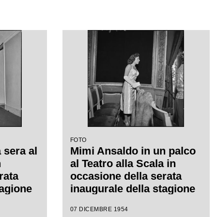
FOTO
 sera al
Mimi Ansaldo in un palco
n
al Teatro alla Scala in
rata
occasione della serata
tagione
inaugurale della stagione
on
lirica 1954-1955 con
07 DICEMBRE 1954
", di
l'opera "La Vestale", di