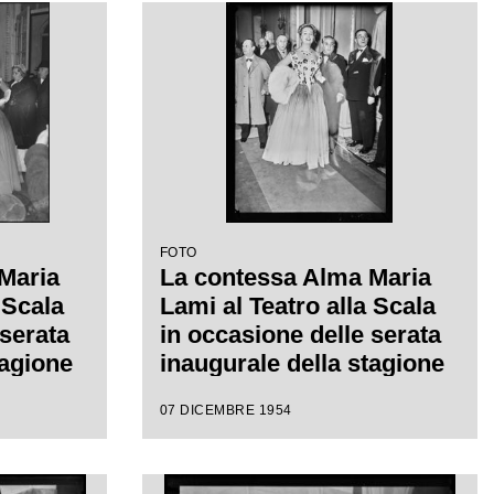
a
n la
isconti
FOTO
Maria
La contessa Alma Maria
 Scala
Lami al Teatro alla Scala
 serata
in occasione delle serata
tagione
inaugurale della stagione
"La
lirica al Teatro alla Scala
07 DICEMBRE 1954
re
con l'opera "La Vestale",
gia di
di Gaspare Spontini,
 diretta
diretta da Antonino Votto,