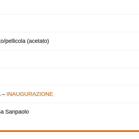
to/pellicola (acetato)
A
–
INAUGURAZIONE
esa Sanpaolo