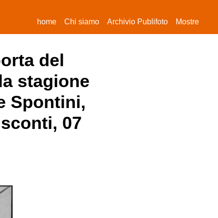
(current)
home
Chi siamo
Archivio Publifoto
Mostre
orta del
lla stagione
e Spontini,
isconti, 07