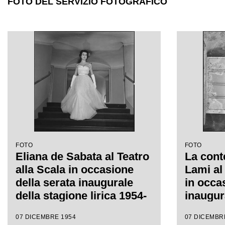
FOTO DEL SERVIZIO FOTOGRAFICO
FOTO
FOTO
Eliana de Sabata al Teatro
La cont
alla Scala in occasione
Lami al 
della serata inaugurale
in occa
della stagione lirica 1954-
inaugur
1955 con l'opera "La
lirica a
07 DICEMBRE 1954
07 DICEMBR
Vestale", di Gaspare
con l'o