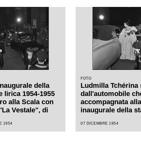
nino Votto, con la
i Luchino Visconti
FOTO
inaugurale della
Ludmilla Tchérina
e lirica 1954-1955
dall'automobile che
ro alla Scala con
accompagnata alla
"La Vestale", di
inaugurale della s
 Spontini, diretta
lirica 1954-1955 de
E 1954
07 DICEMBRE 1954
nino Votto, con la
alla Scala con l'op
i Luchino Visconti
Vestale", di Gaspa