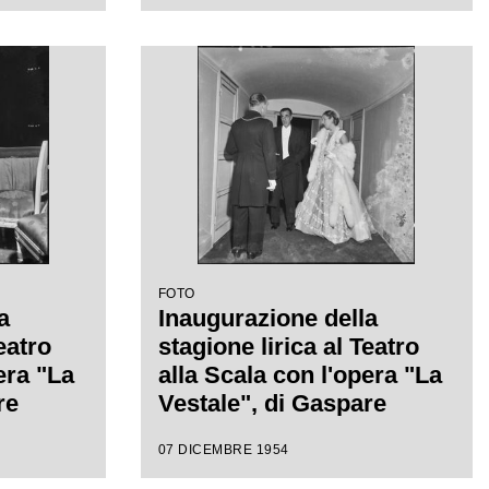
diretta
Gaspare Spontini, diretta
 con la
da Antonino Votto, con la
isconti
regia di Luchino Visconti
FOTO
a
Inaugurazione della
eatro
stagione lirica al Teatro
era "La
alla Scala con l'opera "La
re
Vestale", di Gaspare
gia di
Spontini, con la regia di
07 DICEMBRE 1954
 diretta
Luchino Visconti e diretta
da Antonino Votto