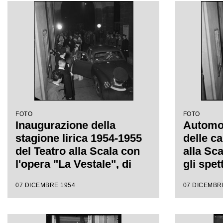
Antonino Votto, con la
regia di Luchino Visconti
FOTO
FOTO
Inaugurazione della
Automobi
stagione lirica 1954-1955
delle ca
del Teatro alla Scala con
alla Sc
l'opera "La Vestale", di
gli spet
Gaspare Spontini, diretta
inaugur
07 DICEMBRE 1954
07 DICEMBR
da Antonino Votto, con la
lirica 
regia di Luchino Visconti
l'opera 
Gaspare