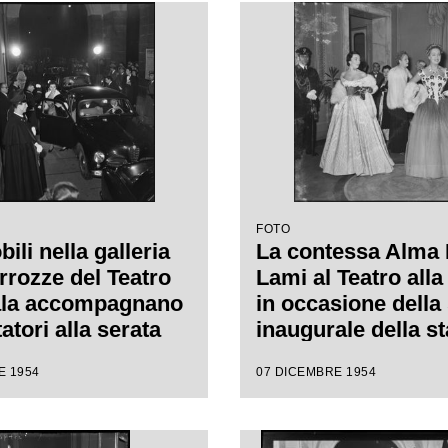
Spontini, diretta d
Antonino Votto, co
regia di Luchino V
FOTO
li nella galleria
La contessa Alma 
rrozze del Teatro
Lami al Teatro alla
ala accompagnano
in occasione della
tatori alla serata
inaugurale della s
ale della stagione
lirica con l'opera 
E 1954
07 DICEMBRE 1954
1954-1955 con
Vestale", di Gaspa
"La Vestale", di
Spontini, con la re
 Spontini, diretta
Luchino Visconti e