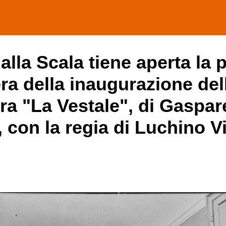
lla Scala tiene aperta la p
era della inaugurazione de
era "La Vestale", di Gaspar
 con la regia di Luchino V