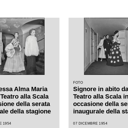
FOTO
essa Alma Maria
Signore in abito da
Teatro alla Scala
Teatro alla Scala i
sione della serata
occasione della se
ale della stagione
inaugurale della s
l Teatro alla Scala
lirica 1954-1955 c
E 1954
07 DICEMBRE 1954
pera "La Vestale",
l'opera "La Vestale