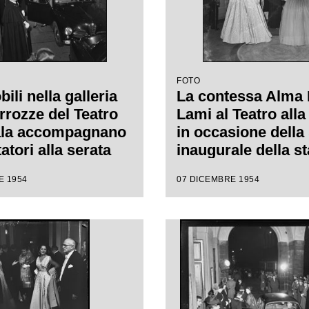
FOTO
li nella galleria
La contessa Alma 
rrozze del Teatro
Lami al Teatro alla
ala accompagnano
in occasione della
tatori alla serata
inaugurale della s
ale della stagione
lirica con l'opera 
E 1954
07 DICEMBRE 1954
1954-1955 con
Vestale", di Gaspa
"La Vestale", di
Spontini, con la re
 Spontini, diretta
Luchino Visconti e
nino Votto, con la
da Antonino Votto
i Luchino Visconti