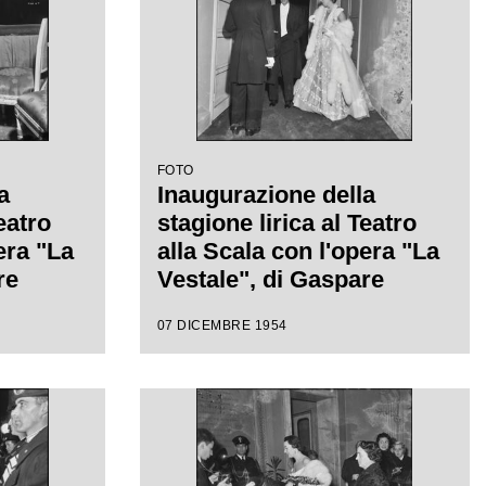
FOTO
a
Inaugurazione della
eatro
stagione lirica al Teatro
era "La
alla Scala con l'opera "La
re
Vestale", di Gaspare
gia di
Spontini, con la regia di
07 DICEMBRE 1954
 diretta
Luchino Visconti e diretta
da Antonino Votto