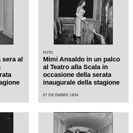
FOTO
 sera al
Mimi Ansaldo in un palco
n
al Teatro alla Scala in
rata
occasione della serata
tagione
inaugurale della stagione
on
lirica 1954-1955 con
07 DICEMBRE 1954
", di
l'opera "La Vestale", di
diretta
Gaspare Spontini, diretta
 con la
da Antonino Votto, con la
isconti
regia di Luchino Visconti