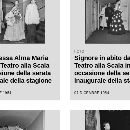
FOTO
essa Alma Maria
Signore in abito da
Teatro alla Scala
Teatro alla Scala i
sione della serata
occasione della se
ale della stagione
inaugurale della s
l Teatro alla Scala
lirica 1954-1955 c
E 1954
07 DICEMBRE 1954
pera "La Vestale",
l'opera "La Vestale
are Spontini,
Gaspare Spontini, 
da Antonino Votto,
da Antonino Votto,
regia di Luchino
regia di Luchino V
i