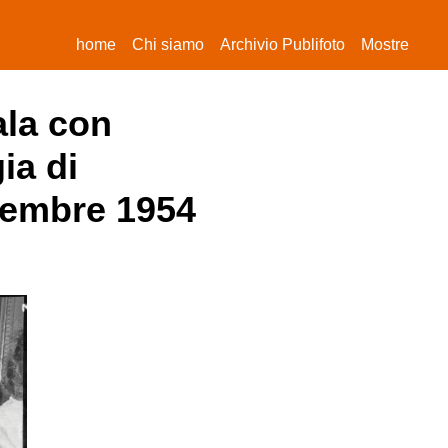
(current)
home
Chi siamo
Archivio Publifoto
Mostre
ala con
ia di
icembre 1954