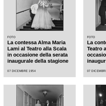
FOTO
FOTO
La contessa Alma Maria
La cont
Lami al Teatro alla Scala
Teatro a
in occasione della serata
occasio
inaugurale della stagione
inaugur
lirica 1954-1955 con
lirica 
07 DICEMBRE 1954
07 DICEMBR
l'opera "La Vestale", di
l'opera 
Gaspare Spontini, diretta
Gaspare
da Antonino Votto, con la
da Anto
regia di Luchino Visconti
regia d