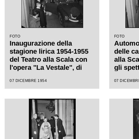
FOTO
FOTO
Inaugurazione della
Automobi
stagione lirica 1954-1955
delle ca
del Teatro alla Scala con
alla Sc
l'opera "La Vestale", di
gli spet
Gaspare Spontini, diretta
inaugur
07 DICEMBRE 1954
07 DICEMBR
da Antonino Votto, con la
lirica 
regia di Luchino Visconti
l'opera 
Gaspare
da Anto
regia d