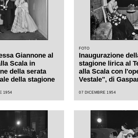
FOTO
essa Giannone al
Inaugurazione dell
lla Scala in
stagione lirica al T
ne della serata
alla Scala con l'op
ale della stagione
Vestale", di Gaspa
1954-1955 con
Spontini, con la re
E 1954
07 DICEMBRE 1954
"La Vestale", di
Luchino Visconti e
 Spontini, diretta
da Antonino Votto
nino Votto, con la
i Luchino Visconti