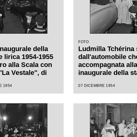
FOTO
inaugurale della
Ludmilla Tchérina
e lirica 1954-1955
dall'automobile che
ro alla Scala con
accompagnata alla
"La Vestale", di
inaugurale della s
 Spontini, diretta
lirica 1954-1955 de
E 1954
07 DICEMBRE 1954
nino Votto, con la
alla Scala con l'op
i Luchino Visconti
Vestale", di Gaspa
Spontini, diretta d
Antonino Votto, co
regia di Luchino V