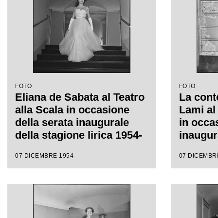
FOTO
FOTO
Eliana de Sabata al Teatro
La cont
alla Scala in occasione
Lami al 
della serata inaugurale
in occa
della stagione lirica 1954-
inaugur
1955 con l'opera "La
lirica a
07 DICEMBRE 1954
07 DICEMBR
Vestale", di Gaspare
con l'o
Spontini, diretta da
di Gasp
Antonino Votto, con la
diretta 
regia di Luchino Visconti
con la 
Viscont