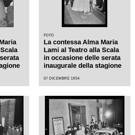
FOTO
Maria
La contessa Alma Maria
 Scala
Lami al Teatro alla Scala
 serata
in occasione delle serata
tagione
inaugurale della stagione
"La
lirica al Teatro alla Scala
07 DICEMBRE 1954
re
con l'opera "La Vestale",
gia di
di Gaspare Spontini,
 diretta
diretta da Antonino Votto,
con la regia di Luchino
Visconti