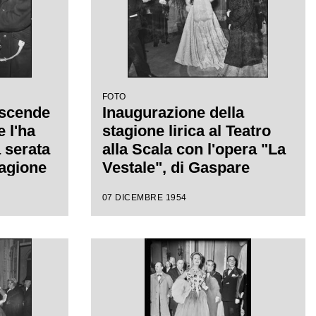
FOTO
 scende
Inaugurazione della
 l'ha
stagione lirica al Teatro
 serata
alla Scala con l'opera "La
tagione
Vestale", di Gaspare
l Teatro
Spontini, con la regia di
07 DICEMBRE 1954
era "La
Luchino Visconti e diretta
re
da Antonino Votto
a
n la
isconti