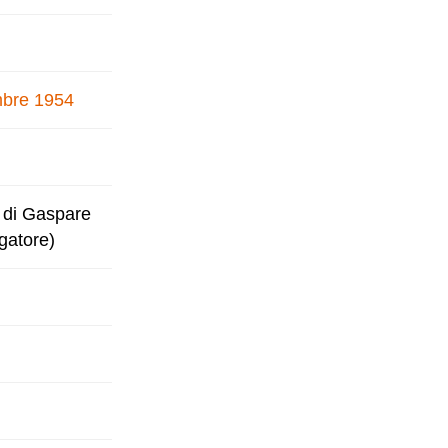
embre 1954
, di Gaspare
ogatore)