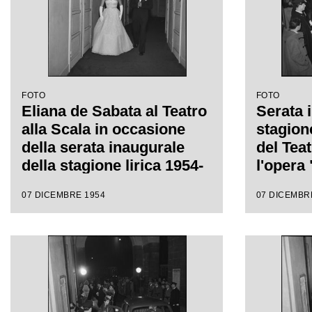
FOTO
FOTO
Eliana de Sabata al Teatro
Serata 
alla Scala in occasione
stagion
della serata inaugurale
del Teat
della stagione lirica 1954-
l'opera 
1955 con l'opera "La
Gaspare
07 DICEMBRE 1954
07 DICEMBR
Vestale", di Gaspare
da Anto
Spontini, diretta da
regia d
Antonino Votto, con la
regia di Luchino Visconti