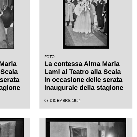
isconti
FOTO
Maria
La contessa Alma Maria
 Scala
Lami al Teatro alla Scala
 serata
in occasione delle serata
tagione
inaugurale della stagione
"La
lirica al Teatro alla Scala
07 DICEMBRE 1954
re
con l'opera "La Vestale",
gia di
di Gaspare Spontini,
 diretta
diretta da Antonino Votto,
con la regia di Luchino
Visconti