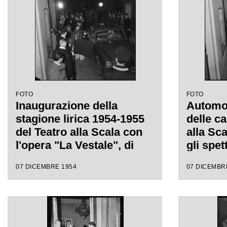
FOTO
FOTO
Inaugurazione della
Automobi
stagione lirica 1954-1955
delle ca
del Teatro alla Scala con
alla Sc
l'opera "La Vestale", di
gli spet
Gaspare Spontini, diretta
inaugur
07 DICEMBRE 1954
07 DICEMBR
da Antonino Votto, con la
lirica 
regia di Luchino Visconti
l'opera 
Gaspare
da Anto
regia d