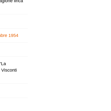
gione lirica
embre 1954
 "La
 Visconti