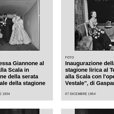
da Antonino Votto,
da Antonino Votto,
regia di Luchino
regia di Luchino V
i
FOTO
essa Giannone al
Inaugurazione dell
lla Scala in
stagione lirica al T
ne della serata
alla Scala con l'op
ale della stagione
Vestale", di Gaspa
1954-1955 con
Spontini, con la re
E 1954
07 DICEMBRE 1954
"La Vestale", di
Luchino Visconti e
 Spontini, diretta
da Antonino Votto
nino Votto, con la