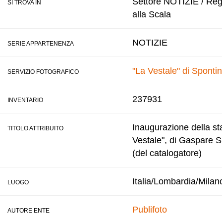
Settore NOTIZIE / Regis
SI TROVA IN
alla Scala
NOTIZIE
SERIE APPARTENENZA
"La Vestale" di Spontin
SERVIZIO FOTOGRAFICO
237931
INVENTARIO
Inaugurazione della sta
TITOLO ATTRIBUITO
Vestale", di Gaspare Sp
(del catalogatore)
Italia/Lombardia/Milan
LUOGO
Publifoto
AUTORE ENTE