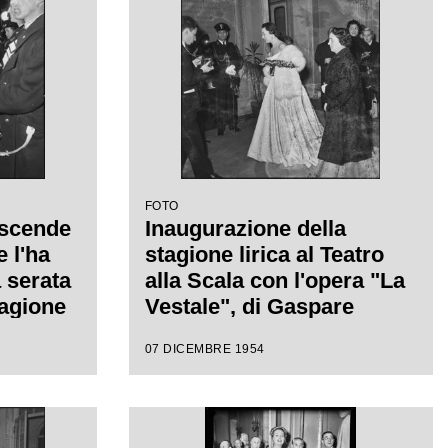
FOTO
 scende
Inaugurazione della
 l'ha
stagione lirica al Teatro
 serata
alla Scala con l'opera "La
tagione
Vestale", di Gaspare
l Teatro
Spontini, con la regia di
07 DICEMBRE 1954
era "La
Luchino Visconti e diretta
re
da Antonino Votto
a
n la