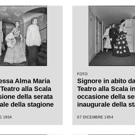
FOTO
essa Alma Maria
Signore in abito da
Teatro alla Scala
Teatro alla Scala i
sione della serata
occasione della se
ale della stagione
inaugurale della s
l Teatro alla Scala
lirica 1954-1955 c
E 1954
07 DICEMBRE 1954
pera "La Vestale",
l'opera "La Vestale
are Spontini,
Gaspare Spontini, 