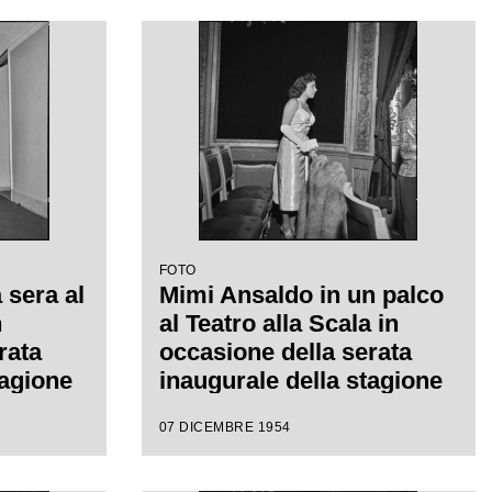
FOTO
 sera al
Mimi Ansaldo in un palco
n
al Teatro alla Scala in
rata
occasione della serata
tagione
inaugurale della stagione
on
lirica 1954-1955 con
07 DICEMBRE 1954
", di
l'opera "La Vestale", di
diretta
Gaspare Spontini, diretta