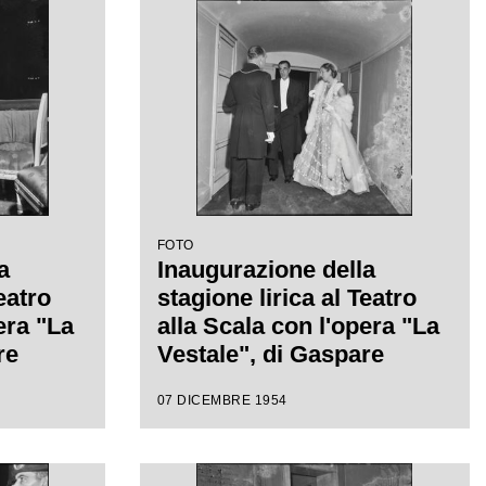
 con la
da Antonino Votto, con la
isconti
regia di Luchino Visconti
FOTO
a
Inaugurazione della
eatro
stagione lirica al Teatro
era "La
alla Scala con l'opera "La
re
Vestale", di Gaspare
gia di
Spontini, con la regia di
07 DICEMBRE 1954
 diretta
Luchino Visconti e diretta
da Antonino Votto