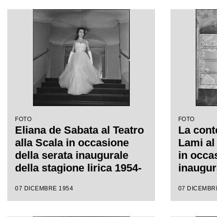
FOTO
FOTO
Eliana de Sabata al Teatro
La cont
alla Scala in occasione
Lami al 
della serata inaugurale
in occa
della stagione lirica 1954-
inaugur
1955 con l'opera "La
lirica a
07 DICEMBRE 1954
07 DICEMBR
Vestale", di Gaspare
con l'o
Spontini, diretta da
di Gasp