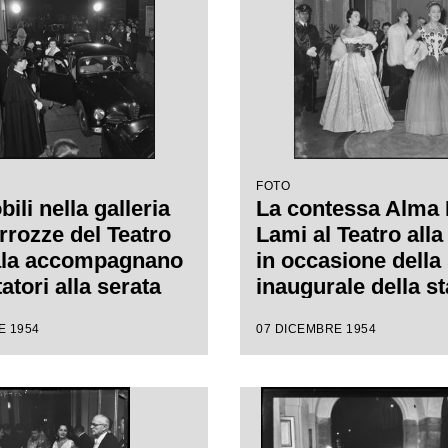
regia di Luchino V
FOTO
li nella galleria
La contessa Alma 
rrozze del Teatro
Lami al Teatro alla
ala accompagnano
in occasione della
tatori alla serata
inaugurale della s
ale della stagione
lirica con l'opera 
E 1954
07 DICEMBRE 1954
1954-1955 con
Vestale", di Gaspa
"La Vestale", di
Spontini, con la re
 Spontini, diretta
Luchino Visconti e
nino Votto, con la
da Antonino Votto
i Luchino Visconti