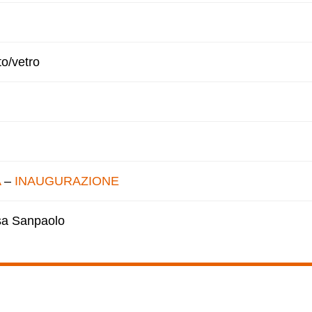
to/vetro
A
–
INAUGURAZIONE
esa Sanpaolo