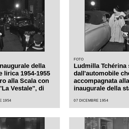
i Luchino Visconti
FOTO
inaugurale della
Ludmilla Tchérina
e lirica 1954-1955
dall'automobile che
ro alla Scala con
accompagnata alla
"La Vestale", di
inaugurale della s
 Spontini, diretta
lirica 1954-1955 de
E 1954
07 DICEMBRE 1954
nino Votto, con la
alla Scala con l'op
i Luchino Visconti
Vestale", di Gaspa
Spontini, diretta d
Antonino Votto, co