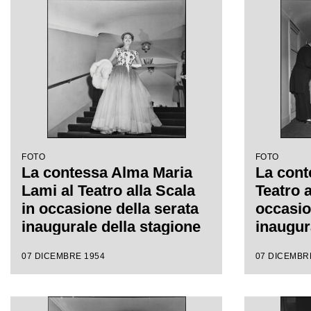
Antonino Votto, con la
diretta 
regia di Luchino Visconti
con la 
Viscont
FOTO
FOTO
La contessa Alma Maria
La cont
Lami al Teatro alla Scala
Teatro a
in occasione della serata
occasio
inaugurale della stagione
inaugur
lirica 1954-1955 con
lirica 
07 DICEMBRE 1954
07 DICEMBR
l'opera "La Vestale", di
l'opera 
Gaspare Spontini, diretta
Gaspare
da Antonino Votto, con la
da Anto