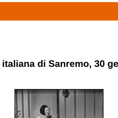
(current)
home
Chi siamo
Archivio Publifoto
Mostre
 italiana di Sanremo, 30 g