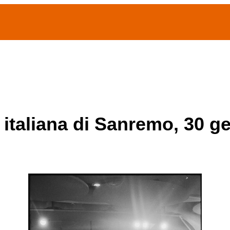
(current)
home
Chi siamo
Archivio Publifoto
Mostre
 italiana di Sanremo, 30 g