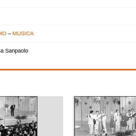
MO
–
MUSICA
esa Sanpaolo